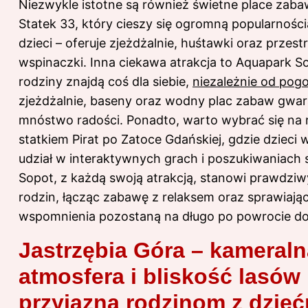
Niezwykle istotne są również świetne place zabaw
Statek 33, który cieszy się ogromną popularnośc
dzieci – oferuje zjeżdżalnie, huśtawki oraz przest
wspinaczki. Inna ciekawa atrakcja to Aquapark S
rodziny znajdą coś dla siebie,
niezależnie od pog
zjeżdżalnie, baseny oraz wodny plac zabaw gwar
mnóstwo radości. Ponadto, warto wybrać się na r
statkiem Pirat po Zatoce Gdańskiej, gdzie dzieci
udział w interaktywnych grach i poszukiwaniach
Sopot, z każdą swoją atrakcją, stanowi prawdziwy
rodzin, łącząc zabawę z relaksem oraz sprawiając
wspomnienia pozostaną na długo po powrocie d
Jastrzębia Góra – kameraln
atmosfera i bliskość lasów
przyjazna rodzinom z dzieć