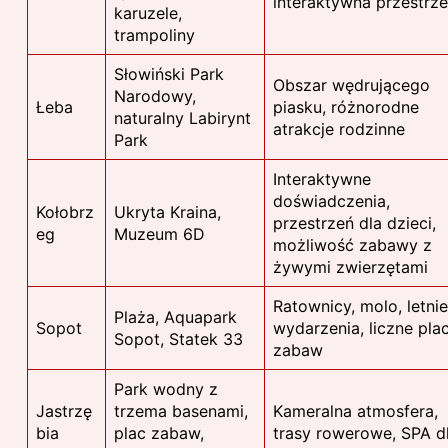
interaktywna przestrz
karuzele,
trampoliny
Słowiński Park
Obszar wędrującego
Narodowy,
Łeba
piasku, różnorodne
naturalny Labirynt
atrakcje rodzinne
Park
Interaktywne
doświadczenia,
Kołobrz
Ukryta Kraina,
przestrzeń dla dzieci,
eg
Muzeum 6D
możliwość zabawy z
żywymi zwierzętami
Ratownicy, molo, letnie
Plaża, Aquapark
Sopot
wydarzenia, liczne pla
Sopot, Statek 33
zabaw
Park wodny z
Jastrzę
trzema basenami,
Kameralna atmosfera,
bia
plac zabaw,
trasy rowerowe, SPA d