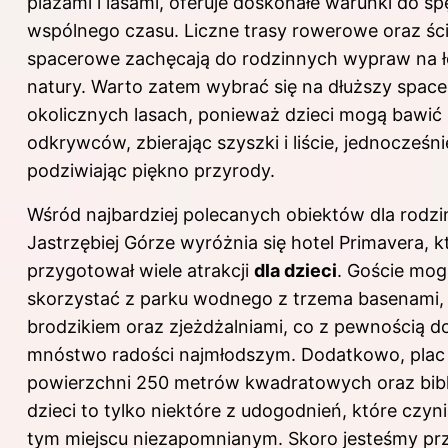
plażami i lasami, oferuje doskonałe warunki do s
wspólnego czasu. Liczne trasy rowerowe oraz ści
spacerowe zachęcają do rodzinnych wypraw na ł
natury. Warto zatem wybrać się na dłuższy space
okolicznych lasach, ponieważ dzieci mogą bawić 
odkrywców, zbierając szyszki i liście, jednocześni
podziwiając piękno przyrody.
Wśród najbardziej polecanych obiektów dla rodzi
Jastrzębiej Górze wyróżnia się hotel Primavera, k
przygotował wiele atrakcji
dla dzieci
. Goście mo
skorzystać z parku wodnego z trzema basenami,
brodzikiem oraz zjeżdżalniami, co z pewnością d
mnóstwo radości najmłodszym. Dodatkowo, plac
powierzchni 250 metrów kwadratowych oraz bibl
dzieci to tylko niektóre z udogodnień, które czyn
tym miejscu niezapomnianym. Skoro jesteśmy pr