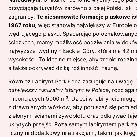
przyciągają turystów zarówno z całej Polski, jak i 
zagranicy.
Te niesamowite formacje piaskowe ist
1967 roku
, więc stanowią największy w Europie 
wędrującego piasku. Spacerując po oznakowany
ścieżkach, mamy możliwość podziwiania widokó
najwyższej wydmy – Łąckiej Góry, która ma 42 m
wysokości. To idealne miejsce, aby zrobić rodzinn
a także odkrywać dziką roślinność i faunę.
Również Labirynt Park Łeba zasługuje na uwagę.
największy naturalny labirynt w Polsce
, rozciągaj
imponujących 5000 m². Dzieci w labiryncie mogą
z drewnianych wózków, aby poruszać się pomię
zielonymi ścianami żywopłotu oraz odkrywać taj
ukrytych przejść. Poza samym labiryntem park 
licznymi dodatkowymi atrakcjami, takimi jak kręgi