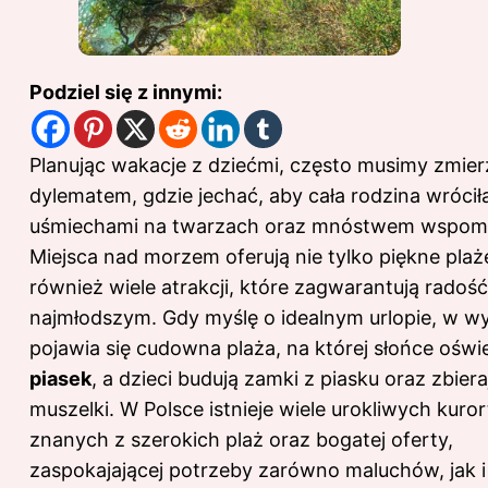
Podziel się z innymi:
Planując wakacje z dziećmi, często musimy zmierz
dylematem, gdzie jechać, aby cała rodzina wrócił
uśmiechami na twarzach oraz mnóstwem wspom
Miejsca nad morzem oferują nie tylko piękne plaże
również wiele atrakcji, które zagwarantują rado
najmłodszym. Gdy myślę o idealnym urlopie, w w
pojawia się cudowna plaża, na której słońce oświ
piasek
, a dzieci budują zamki z piasku oraz zbiera
muszelki. W Polsce istnieje wiele urokliwych kuro
znanych z szerokich plaż oraz bogatej oferty,
zaspokajającej potrzeby zarówno maluchów, jak i