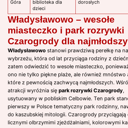
Góra
biblioteka dla
dorosłych
dzieci
Władysławowo – wesołe
miasteczko i park rozrywki
Czarogrody dla najmłodsz
Władysławowo
stanowi prawdziwą perełkę na n
wybrzeżu, która od lat przyciąga rodziny z dzieć
zatem odwiedzić to wesołe miasteczko, ponieważ
ono nie tylko piękne plaże, ale również mnóstwo a
które z pewnością zachwycą najmłodszych. Wśró
atrakcji wyróżnia się
park rozrywki Czarogrody
,
usytuowany w pobliskim Celbowie. Ten park stan
pierwszy w Polsce tematyczny park rodzinny, na
do kaszubskiej mitologii. Czarogrody przyciągają 
licznymi olbrzymimi zjeżdżalniami, kolorowymi ka