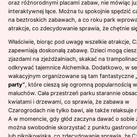
oraz różnorodnymi placami zabaw, nie mówiąc ju
interaktywnej łące. Można tu spokojnie spędzić c
na beztroskich zabawach, a co roku park wpro
atrakcje, co zdecydowanie sprawia, że chętnie si
Właściwie, biorąc pod uwagę wszelkie atrakcje, 
zapewniają doskonałą zabawę. Dzieci mogą ciesz
zjazdami na zjeżdżalniach, skakać na trampolina
odkrywać tajemnice Alchemika. Dodatkowo, w se
wakacyjnym organizowane są tam fantastyczne
party”
, które cieszą się ogromną popularnością 
maluchów. Cała przestrzeń parku starannie obsad
kwiatami i drzewami, co sprawia, że zabawa w
Czarogrodach nie tylko bawi, ale także relaksuje 
A w momencie, gdy głód zaczyna dawać o sobie 
można swobodnie skorzystać z punktu gastron
lub piknikowiska, co
zdecydowanie sprawia, że C