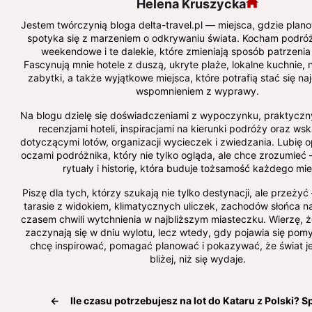
Helena Kruszycka
Jestem twórczynią bloga delta-travel.pl — miejsca, gdzie plan
spotyka się z marzeniem o odkrywaniu świata. Kocham podróże:
weekendowe i te dalekie, które zmieniają sposób patrzenia
Fascynują mnie hotele z duszą, ukryte plaże, lokalne kuchnie, n
zabytki, a także wyjątkowe miejsca, które potrafią stać się n
wspomnieniem z wyprawy.
Na blogu dzielę się doświadczeniami z wypoczynku, praktyczn
recenzjami hoteli, inspiracjami na kierunki podróży oraz w
dotyczącymi lotów, organizacji wycieczek i zwiedzania. Lubię 
oczami podróżnika, który nie tylko ogląda, ale chce zrozumieć —
rytuały i historię, która buduje tożsamość każdego mie
Piszę dla tych, którzy szukają nie tylko destynacji, ale przeży
tarasie z widokiem, klimatycznych uliczek, zachodów słońca 
czasem chwili wytchnienia w najbliższym miasteczku. Wierzę, ż
zaczynają się w dniu wylotu, lecz wtedy, gdy pojawia się pom
chcę inspirować, pomagać planować i pokazywać, że świat je
bliżej, niż się wydaje.
←
Ile czasu potrzebujesz na lot do Kataru z Polski? 