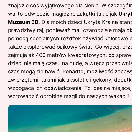
znajdzie coś wyjątkowego dla siebie. W szczegól
warto odwiedzić magiczne zakątki takie jak
Ukryt
Muzeum 6D
. Dla moich dzieci Ukryta Kraina stan
prawdziwy raj, ponieważ mali czarodzieje mają ok
pomocą specjalnych różdżek ożywiać kolorowe p
także eksplorować bajkowy świat. Co więcej, prz
zajmuje aż 400 metrów kwadratowych, co sprawi
dzieci nie mają czasu na nudę, a wręcz przeciwnie
czas mogą się bawić. Ponadto, możliwość zabaw
zwierzętami, takimi jak aksolotle i gekony, doda
wzbogaca ich doświadczenia. To idealne miejsce,
wprowadzić odrobinę magii do naszych wakacji!