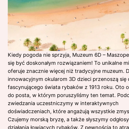
Kiedy pogoda nie sprzyja, Muzeum 6D – Maszoper
się być doskonałym rozwiązaniem! To unikalne mi
oferuje znacznie więcej niż tradycyjne muzeum. D
innowacyjnym okularom 3D dzieci przenoszą się 
fascynującego świata rybaków z 1913 roku. Oto
o
do posta
, w którym poruszyliśmy ten temat. Pod
zwiedzania uczestniczymy w interaktywnych
doświadczeniach, które angażują wszystkie zmys
Czujemy morską bryzę, a także słyszymy odgłosy 
działania łowiących rybaków. Z pewnością to atra