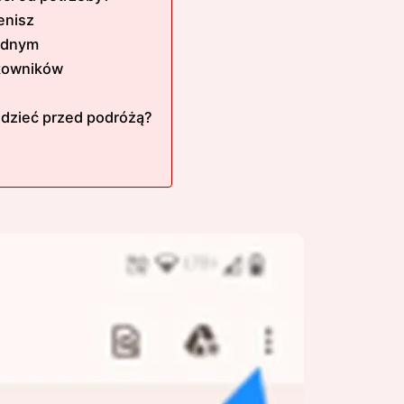
enisz
jednym
tkowników
edzieć przed podróżą?