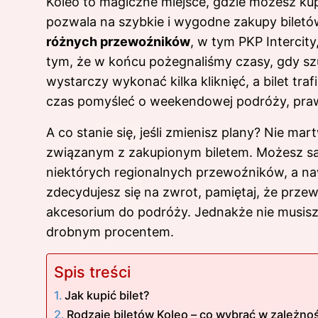
Koleo to magiczne miejsce, gdzie możesz
kup
pozwala na szybkie i wygodne zakupy biletów
różnych przewoźników
, w tym PKP Intercity
tym, że w końcu pożegnaliśmy czasy, gdy szu
wystarczy wykonać kilka kliknięć, a bilet tra
czas pomyśleć o weekendowej podróży, pra
A co stanie się, jeśli zmienisz plany? Nie ma
związanym z zakupionym biletem. Możesz sa
niektórych regionalnych przewoźników, a nawe
zdecydujesz się na zwrot, pamiętaj, że prze
akcesorium do podróży. Jednakże nie musisz
drobnym procentem.
Spis treści
Jak kupić bilet?
Rodzaje biletów Koleo – co wybrać w zależno