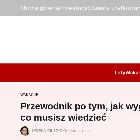
Strona główna
Prywatność
Zasady użytkowan
Loty
Wakac
WAKACJE
Przewodnik po tym, jak wyg
co musisz wiedzieć
HELENA KRUSZYCKA
2026-02-28