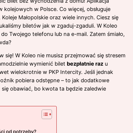
ić bilet
bez wychodzenia z domu! Aplikacja
 kolejowych w Polsce. Co więcej, obsługuje
, Koleje Małopolskie oraz wiele innych. Ciesz się
kaliśmy biletów jak w zgaduj-zgaduli.
W Koleo
fi do Twojego telefonu lub na e-mail. Zatem śmiało,
wda?
rtw się! W Koleo nie musisz przejmować się stresem
modzielnie wymienić bilet
bezpłatnie raz
u
t wielokrotnie w PKP Intercity. Jeśli jednak
woźnik pobiera odstępne – to jak dodatkowe
 się obawiać, bo kwota ta będzie zaledwie
ści od potrzeby?