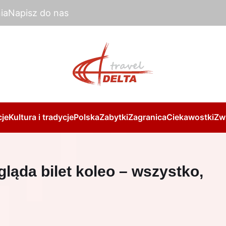
ia
Napisz do nas
je
Kultura i tradycje
Polska
Zabytki
Zagranica
Ciekawostki
Zw
ląda bilet koleo – wszystko,