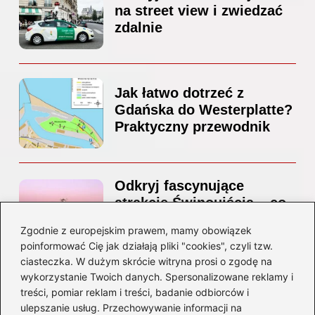
na street view i zwiedzać
zdalnie
Jak łatwo dotrzeć z
Gdańska do Westerplatte?
Praktyczny przewodnik
Odkryj fascynujące
atrakcje Świnoujścia – co
warto zobaczyć podczas
Zgodnie z europejskim prawem, mamy obowiązek
wizyty?
poinformować Cię jak działają pliki "cookies", czyli tzw.
ciasteczka. W dużym skrócie witryna prosi o zgodę na
Newsletter
wykorzystanie Twoich danych. Spersonalizowane reklamy i
treści, pomiar reklam i treści, badanie odbiorców i
ulepszanie usług. Przechowywanie informacji na