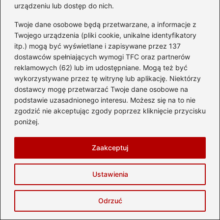
urządzeniu lub dostęp do nich.
Twoje dane osobowe będą przetwarzane, a informacje z
Zapisz się do
Twojego urządzenia (pliki cookie, unikalne identyfikatory
itp.) mogą być wyświetlane i zapisywane przez 137
newslettera
dostawców spełniających wymogi TFC oraz partnerów
reklamowych (62) lub im udostępniane. Mogą też być
Bądź na bieżąco z aktualnościami i
wykorzystywane przez tę witrynę lub aplikację. Niektórzy
ogłoszeniami. Zapisz się korzystając ze
dostawcy mogę przetwarzać Twoje dane osobowe na
swojego adresu email.
podstawie uzasadnionego interesu. Możesz się na to nie
zgodzić nie akceptując zgody poprzez kliknięcie przycisku
poniżej.
Adres email
Zaakceptuj
Ustawienia
Odrzuć
Zagranica