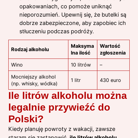
opakowaniach, co pomoże uniknąć
nieporozumień. Upewnij się, że butelki są
dobrze zabezpieczone, aby zapobiec ich
stłuczeniu podczas podróży.
Maksyma
Wartość
Rodzaj alkoholu
lna ilość
zgłoszenia
Wino
10 litrów
–
Mocniejszy alkohol
1 litr
430 euro
(np. whisky, wódka)
Ile litrów alkoholu można
legalnie przywieźć do
Polski?
Kiedy planuję powroty z wakacji, zawsze
staram się zastanowić,
ile litrów alkoholu