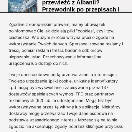
przewieźć z Albanii?
Przewodnik po przepisach i
ograniczeniach
Zgodnie z europejskim prawem, mamy obowiązek
Ile alkoholu można legalnie
poinformować Cię jak działają pliki "cookies", czyli tzw.
przesłać przez granicę do
ciasteczka. W dużym skrócie witryna prosi o zgodę na
Czech?
wykorzystanie Twoich danych. Spersonalizowane reklamy i
treści, pomiar reklam i treści, badanie odbiorców i
ulepszanie usług. Przechowywanie informacji na
Kategorie
urządzeniu lub dostęp do nich.
Twoje dane osobowe będą przetwarzane, a informacje z
Ciekawostki
(8)
Twojego urządzenia (pliki cookie, unikalne identyfikatory
itp.) mogą być wyświetlane i zapisywane przez 137
Kultura i tradycje
(10)
dostawców spełniających wymogi TFC oraz partnerów
Loty
(234)
reklamowych (62) lub im udostępniane. Mogą też być
Polska
(66)
wykorzystywane przez tę witrynę lub aplikację. Niektórzy
Wakacje
(295)
dostawcy mogę przetwarzać Twoje dane osobowe na
podstawie uzasadnionego interesu. Możesz się na to nie
Zabytki
(8)
zgodzić nie akceptując zgody poprzez kliknięcie przycisku
Zagranica
(47)