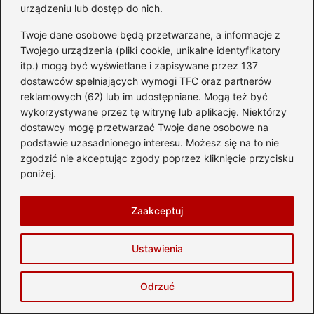
urządzeniu lub dostęp do nich.
dalekie, które zmieniają sposób patrzenia na życie.
Fascynują mnie hotele z duszą, ukryte plaże, lokalne
Twoje dane osobowe będą przetwarzane, a informacje z
kuchnie, najpiękniejsze zabytki, a także wyjątkowe miejsca,
Twojego urządzenia (pliki cookie, unikalne identyfikatory
które potrafią stać się najcenniejszym wspomnieniem z
wyprawy.
itp.) mogą być wyświetlane i zapisywane przez 137
dostawców spełniających wymogi TFC oraz partnerów
Na blogu dzielę się doświadczeniami z wypoczynku,
reklamowych (62) lub im udostępniane. Mogą też być
praktycznymi poradami, recenzjami hoteli, inspiracjami na
wykorzystywane przez tę witrynę lub aplikację. Niektórzy
kierunki podróży oraz wskazówkami dotyczącymi lotów,
dostawcy mogę przetwarzać Twoje dane osobowe na
organizacji wycieczek i zwiedzania. Lubię opisywać świat
oczami podróżnika, który nie tylko ogląda, ale chce
podstawie uzasadnionego interesu. Możesz się na to nie
zrozumieć — ludzi, kraje, rytuały i historię, która buduje
zgodzić nie akceptując zgody poprzez kliknięcie przycisku
tożsamość każdego miejsca.
poniżej.
Piszę dla tych, którzy szukają nie tylko destynacji, ale
przeżyć — śniadań na tarasie z widokiem, klimatycznych
Zaakceptuj
uliczek, zachodów słońca nad morzem, a czasem chwili
wytchnienia w najbliższym miasteczku. Wierzę, że podróże
nie zaczynają się w dniu wylotu, lecz wtedy, gdy pojawia
Ustawienia
się pomysł — dlatego chcę inspirować, pomagać planować
i pokazywać, że świat jest znacznie bliżej, niż się wydaje.
Odrzuć