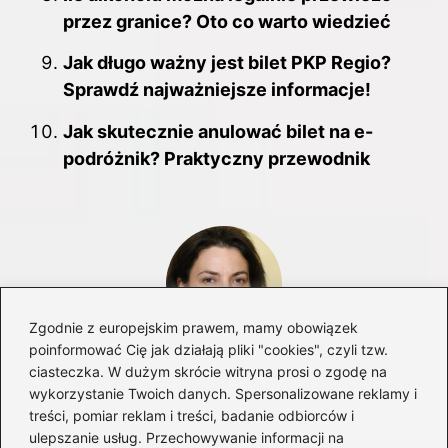
przez granice? Oto co warto wiedzieć
Jak długo ważny jest bilet PKP Regio?
Sprawdź najważniejsze informacje!
Jak skutecznie anulować bilet na e-
podróżnik? Praktyczny przewodnik
Zgodnie z europejskim prawem, mamy obowiązek
poinformować Cię jak działają pliki "cookies", czyli tzw.
ciasteczka. W dużym skrócie witryna prosi o zgodę na
Helena Kruszycka
wykorzystanie Twoich danych. Spersonalizowane reklamy i
Jestem twórczynią bloga delta-travel.pl — miejsca, gdzie
treści, pomiar reklam i treści, badanie odbiorców i
planowanie wakacji spotyka się z marzeniem o odkrywaniu
ulepszanie usług. Przechowywanie informacji na
świata. Kocham podróże: te bliskie, weekendowe i te