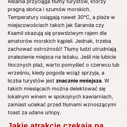
Albania przyciąga tłumy turystów, którzy
pragną słońca i szumów morskich.
Temperatury osiągają nawet 30°C, a plaże w
miejscowościach takich jak Saranda czy
Ksamil okazują się prawdziwym rajem dla
amatorów morskich kąpieli. Jednak, trzeba
zachować ostrożność! Tłumy ludzi utrudniają
znalezienie miejsca na leżaku. Jeśli nie lubicie
tłocznych plaż, warto pomyśleć o czerwcu lub
wrześniu, kiedy pogoda wciąż sprzyja, a
liczba turystów jest
znacznie mniejsza
. W
takich miesiącach można delektować się
lokalnym winem w spokojnych kawiarniach,
zamiast uciekać przed tłumami wznoszącymi
toast za udane urlopy.
Jakie atrakcje czekają na