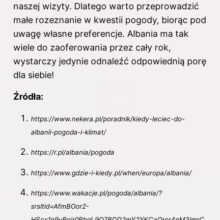
naszej wizyty. Dlatego warto przeprowadzić
małe rozeznanie w kwestii pogody, biorąc pod
uwagę własne preferencje. Albania ma tak
wiele do zaoferowania przez cały rok,
wystarczy jedynie odnaleźć odpowiednią porę
dla siebie!
Źródła:
https://www.nekera.pl/poradnik/kiedy-leciec-do-
albanii-pogoda-i-klimat/
https://r.pl/albania/pogoda
https://www.gdzie-i-kiedy.pl/when/europa/albania/
https://www.wakacje.pl/pogoda/albania/?
srsltid=AfmBOor2-
HScx1n9yBoir0BhgL9O7BDD2mY2YKCaOror4pM3lmrC