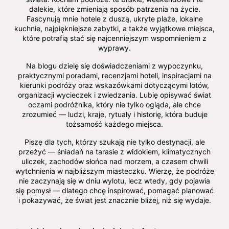
dalekie, które zmieniają sposób patrzenia na życie.
Fascynują mnie hotele z duszą, ukryte plaże, lokalne
kuchnie, najpiękniejsze zabytki, a także wyjątkowe miejsca,
które potrafią stać się najcenniejszym wspomnieniem z
wyprawy.
Na blogu dzielę się doświadczeniami z wypoczynku,
praktycznymi poradami, recenzjami hoteli, inspiracjami na
kierunki podróży oraz wskazówkami dotyczącymi lotów,
organizacji wycieczek i zwiedzania. Lubię opisywać świat
oczami podróżnika, który nie tylko ogląda, ale chce
zrozumieć — ludzi, kraje, rytuały i historię, która buduje
tożsamość każdego miejsca.
Piszę dla tych, którzy szukają nie tylko destynacji, ale
przeżyć — śniadań na tarasie z widokiem, klimatycznych
uliczek, zachodów słońca nad morzem, a czasem chwili
wytchnienia w najbliższym miasteczku. Wierzę, że podróże
nie zaczynają się w dniu wylotu, lecz wtedy, gdy pojawia
się pomysł — dlatego chcę inspirować, pomagać planować
i pokazywać, że świat jest znacznie bliżej, niż się wydaje.