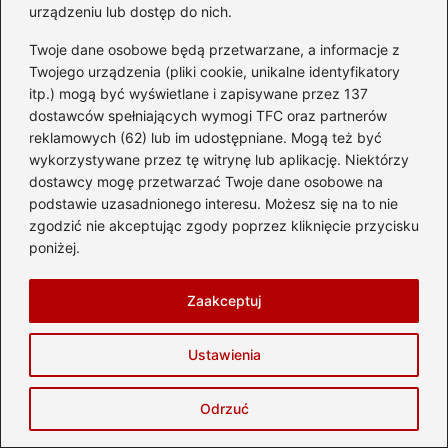
urządzeniu lub dostęp do nich.
Twoje dane osobowe będą przetwarzane, a informacje z
Twojego urządzenia (pliki cookie, unikalne identyfikatory
itp.) mogą być wyświetlane i zapisywane przez 137
dostawców spełniających wymogi TFC oraz partnerów
reklamowych (62) lub im udostępniane. Mogą też być
wykorzystywane przez tę witrynę lub aplikację. Niektórzy
dostawcy mogę przetwarzać Twoje dane osobowe na
Jakie atrakcje w Zakopanem? 15 miejsc,
podstawie uzasadnionego interesu. Możesz się na to nie
zgodzić nie akceptując zgody poprzez kliknięcie przycisku
które warto zobaczyć
poniżej.
2026-08-06
Zaakceptuj
Ustawienia
Odrzuć