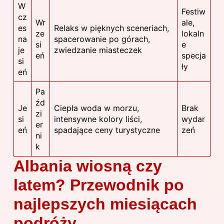
W
Festiw
cz
Wr
ale,
es
Relaks w pięknych sceneriach,
ze
lokaln
na
spacerowanie po górach,
si
e
je
zwiedzanie miasteczek
eń
specja
si
ły
eń
Pa
źd
Je
Ciepła woda w morzu,
Brak
zi
si
intensywne kolory liści,
wydar
er
eń
spadające ceny turystyczne
zeń
ni
k
Albania wiosną czy
latem? Przewodnik po
najlepszych miesiącach
podróży