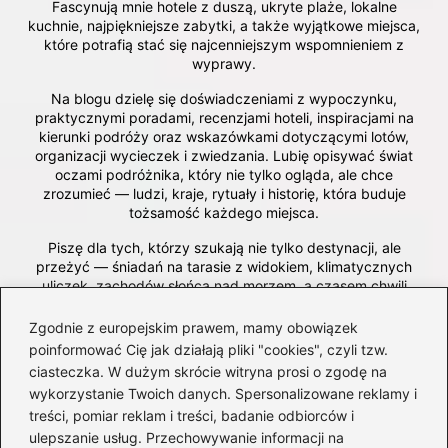
Fascynują mnie hotele z duszą, ukryte plaże, lokalne
kuchnie, najpiękniejsze zabytki, a także wyjątkowe miejsca,
które potrafią stać się najcenniejszym wspomnieniem z
wyprawy.
Na blogu dzielę się doświadczeniami z wypoczynku,
praktycznymi poradami, recenzjami hoteli, inspiracjami na
kierunki podróży oraz wskazówkami dotyczącymi lotów,
organizacji wycieczek i zwiedzania. Lubię opisywać świat
oczami podróżnika, który nie tylko ogląda, ale chce
zrozumieć — ludzi, kraje, rytuały i historię, która buduje
tożsamość każdego miejsca.
Piszę dla tych, którzy szukają nie tylko destynacji, ale
przeżyć — śniadań na tarasie z widokiem, klimatycznych
uliczek, zachodów słońca nad morzem, a czasem chwili
wytchnienia w najbliższym miasteczku. Wierzę, że podróże
nie zaczynają się w dniu wylotu, lecz wtedy, gdy pojawia
Zgodnie z europejskim prawem, mamy obowiązek
się pomysł — dlatego chcę inspirować, pomagać planować
poinformować Cię jak działają pliki "cookies", czyli tzw.
i pokazywać, że świat jest znacznie bliżej, niż się wydaje.
ciasteczka. W dużym skrócie witryna prosi o zgodę na
wykorzystanie Twoich danych. Spersonalizowane reklamy i
treści, pomiar reklam i treści, badanie odbiorców i
←
Odkryj najlepsze miejsca nad morze z dziećmi:
ulepszanie usług. Przechowywanie informacji na
atrakcje, które zachwycą całą rodzinę