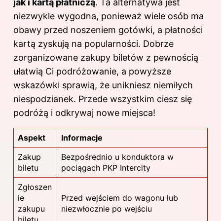
jak i kartą płatniczą
. Ta alternatywa jest
niezwykle wygodna, ponieważ wiele osób ma
obawy przed noszeniem gotówki, a płatności
kartą zyskują na popularności. Dobrze
zorganizowane zakupy biletów z pewnością
ułatwią Ci podróżowanie, a powyższe
wskazówki sprawią, że unikniesz niemiłych
niespodzianek. Przede wszystkim ciesz się
podróżą i odkrywaj nowe miejsca!
Aspekt
Informacje
Zakup
Bezpośrednio u konduktora w
biletu
pociągach PKP Intercity
Zgłoszen
ie
Przed wejściem do wagonu lub
zakupu
niezwłocznie po wejściu
biletu