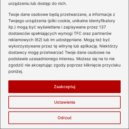
urządzeniu lub dostęp do nich.
→
Jak wygodnie wydrukować bilet Lufthansa krok po
Twoje dane osobowe będą przetwarzane, a informacje z
kroku
Twojego urządzenia (pliki cookie, unikalne identyfikatory
itp.) mogą być wyświetlane i zapisywane przez 137
dostawców spełniających wymogi TFC oraz partnerów
reklamowych (62) lub im udostępniane. Mogą też być
Dodaj komentarz
wykorzystywane przez tę witrynę lub aplikację. Niektórzy
dostawcy mogę przetwarzać Twoje dane osobowe na
Twój adres email nie zostanie opublikowany.
podstawie uzasadnionego interesu. Możesz się na to nie
Wymagane pola są oznaczone
*
zgodzić nie akceptując zgody poprzez kliknięcie przycisku
poniżej.
Komentarz
*
Zaakceptuj
Ustawienia
Odrzuć
Nazwa
*