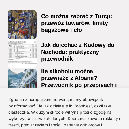
Co można zabrać z Turcji:
przewóz towarów, limity
bagażowe i cło
Jak dojechać z Kudowy do
Nachodu: praktyczny
przewodnik
Ile alkoholu można
przewieźć z Albanii?
Przewodnik po przepisach i
ograniczeniach
Zgodnie z europejskim prawem, mamy obowiązek
Ile alkoholu można legalnie
poinformować Cię jak działają pliki "cookies", czyli tzw.
przesłać przez granicę do
ciasteczka. W dużym skrócie witryna prosi o zgodę na
Czech?
wykorzystanie Twoich danych. Spersonalizowane reklamy i
treści, pomiar reklam i treści, badanie odbiorców i