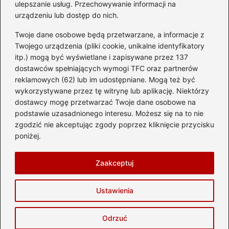
ulepszanie usług. Przechowywanie informacji na
Kategorie
urządzeniu lub dostęp do nich.
Twoje dane osobowe będą przetwarzane, a informacje z
Ciekawostki
(8)
Twojego urządzenia (pliki cookie, unikalne identyfikatory
itp.) mogą być wyświetlane i zapisywane przez 137
Kultura i tradycje
(10)
dostawców spełniających wymogi TFC oraz partnerów
Loty
(234)
reklamowych (62) lub im udostępniane. Mogą też być
Polska
(66)
wykorzystywane przez tę witrynę lub aplikację. Niektórzy
Wakacje
(295)
dostawcy mogę przetwarzać Twoje dane osobowe na
podstawie uzasadnionego interesu. Możesz się na to nie
Zabytki
(8)
zgodzić nie akceptując zgody poprzez kliknięcie przycisku
Zagranica
(47)
poniżej.
Zwiedzanie
(8)
Zaakceptuj
Strona główna
Prywatność
Zasady użytkowania
Ustawienia
Napisz do nas
Copyright © 2026 delta-travel.pl
Odrzuć