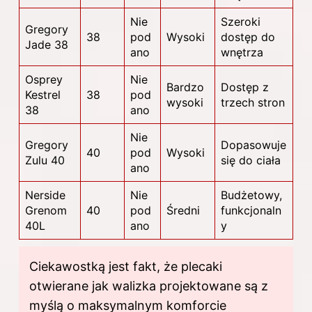
Nie
Szeroki
Gregory
38
pod
Wysoki
dostęp do
Jade 38
ano
wnętrza
Osprey
Nie
Bardzo
Dostęp z
Kestrel
38
pod
wysoki
trzech stron
38
ano
Nie
Gregory
Dopasowuje
40
pod
Wysoki
Zulu 40
się do ciała
ano
Nerside
Nie
Budżetowy,
Grenom
40
pod
Średni
funkcjonaln
40L
ano
y
Ciekawostką jest fakt, że plecaki
otwierane jak walizka projektowane są z
myślą o maksymalnym komforcie