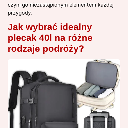
czyni go niezastąpionym elementem każdej
przygody.
Jak wybrać idealny
plecak 40l na różne
rodzaje podróży?