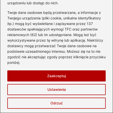
urządzeniu lub dostęp do nich.
wszechstronnym i praktycznym
Twoje dane osobowe będą przetwarzane, a informacje z
rozwiązaniem do codziennego użytkowania, a
Twojego urządzenia (pliki cookie, unikalne identyfikatory
także weekendowych wypraw.
itp.) mogą być wyświetlane i zapisywane przez 137
dostawców spełniających wymogi TFC oraz partnerów
Jakie funkcje są ważne do rozważenia przy
reklamowych (62) lub im udostępniane. Mogą też być
wyborze plecaka 40l?
wykorzystywane przez tę witrynę lub aplikację. Niektórzy
dostawcy mogę przetwarzać Twoje dane osobowe na
Przy wyborze plecaka 40l warto zwrócić
podstawie uzasadnionego interesu. Możesz się na to nie
uwagę na komfort noszenia, organizację
zgodzić nie akceptując zgody poprzez kliknięcie przycisku
poniżej.
wnętrza, jakość materiałów oraz możliwość
testowania plecaka w praktyce w różnych
Zaakceptuj
warunkach.
Tagi:
Plecak otwierany jak walizka, Idealny
Ustawienia
plecak na podróż, Zalety plecaków 40l, Jak
wybrać plecak 40l, Funkcjonalność plecaka
Odrzuć
40l.