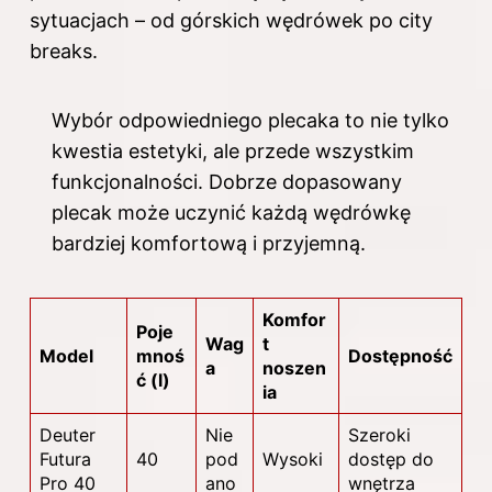
sytuacjach – od górskich wędrówek po city
breaks.
Wybór odpowiedniego plecaka to nie tylko
kwestia estetyki, ale przede wszystkim
funkcjonalności. Dobrze dopasowany
plecak może uczynić każdą wędrówkę
bardziej komfortową i przyjemną.
Komfor
Poje
Wag
t
Model
mnoś
Dostępność
a
noszen
ć (l)
ia
Deuter
Nie
Szeroki
Futura
40
pod
Wysoki
dostęp do
Pro 40
ano
wnętrza