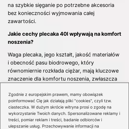
na szybkie sięganie po potrzebne akcesoria
bez konieczności wyjmowania całej
zawartości.
Jakie cechy plecaka 40l wpływają na komfort
noszenia?
Waga plecaka, jego kształt, jakość materiałów
i obecność pasu biodrowego, który
równomiernie rozkłada ciężar, mają kluczowe
znaczenie dla komfortu noszenia, zwłaszcza
podczas długich wędrówek.
Zgodnie z europejskim prawem, mamy obowiązek
Dlaczego wszyscy powinni rozważyć plecak
poinformować Cię jak działają pliki "cookies", czyli tzw.
ciasteczka. W dużym skrócie witryna prosi o zgodę na
40l jako bagaż podręczny?
wykorzystanie Twoich danych. Spersonalizowane reklamy i
treści, pomiar reklam i treści, badanie odbiorców i
Plecak 40l jest odpowiedni jako bagaż
ulepszanie usług. Przechowywanie informacji na
podręczny w samolocie, co czyni go