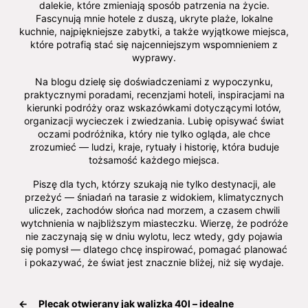
dalekie, które zmieniają sposób patrzenia na życie.
Fascynują mnie hotele z duszą, ukryte plaże, lokalne
kuchnie, najpiękniejsze zabytki, a także wyjątkowe miejsca,
które potrafią stać się najcenniejszym wspomnieniem z
wyprawy.
Na blogu dzielę się doświadczeniami z wypoczynku,
praktycznymi poradami, recenzjami hoteli, inspiracjami na
kierunki podróży oraz wskazówkami dotyczącymi lotów,
organizacji wycieczek i zwiedzania. Lubię opisywać świat
oczami podróżnika, który nie tylko ogląda, ale chce
zrozumieć — ludzi, kraje, rytuały i historię, która buduje
tożsamość każdego miejsca.
Piszę dla tych, którzy szukają nie tylko destynacji, ale
przeżyć — śniadań na tarasie z widokiem, klimatycznych
uliczek, zachodów słońca nad morzem, a czasem chwili
wytchnienia w najbliższym miasteczku. Wierzę, że podróże
nie zaczynają się w dniu wylotu, lecz wtedy, gdy pojawia
się pomysł — dlatego chcę inspirować, pomagać planować
i pokazywać, że świat jest znacznie bliżej, niż się wydaje.
←
Plecak otwierany jak walizka 40l – idealne