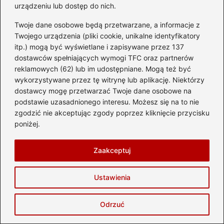
urządzeniu lub dostęp do nich.
Twoje dane osobowe będą przetwarzane, a informacje z
Twojego urządzenia (pliki cookie, unikalne identyfikatory
itp.) mogą być wyświetlane i zapisywane przez 137
dostawców spełniających wymogi TFC oraz partnerów
reklamowych (62) lub im udostępniane. Mogą też być
wykorzystywane przez tę witrynę lub aplikację. Niektórzy
dostawcy mogę przetwarzać Twoje dane osobowe na
Jakie atrakcje w Zakopanem? 15 miejsc,
podstawie uzasadnionego interesu. Możesz się na to nie
które warto zobaczyć
zgodzić nie akceptując zgody poprzez kliknięcie przycisku
poniżej.
2026-08-06
Zaakceptuj
Ustawienia
Odrzuć