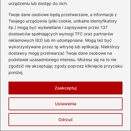
urządzeniu lub dostęp do nich.
Twoje dane osobowe będą przetwarzane, a informacje z
Twojego urządzenia (pliki cookie, unikalne identyfikatory
itp.) mogą być wyświetlane i zapisywane przez 137
dostawców spełniających wymogi TFC oraz partnerów
reklamowych (62) lub im udostępniane. Mogą też być
wykorzystywane przez tę witrynę lub aplikację. Niektórzy
Jak przewozić choinkę: zabezpiecz auto i
dostawcy mogę przetwarzać Twoje dane osobowe na
uniknij uszkodzeń
podstawie uzasadnionego interesu. Możesz się na to nie
zgodzić nie akceptując zgody poprzez kliknięcie przycisku
2026-08-03
poniżej.
Zaakceptuj
Ustawienia
Odrzuć