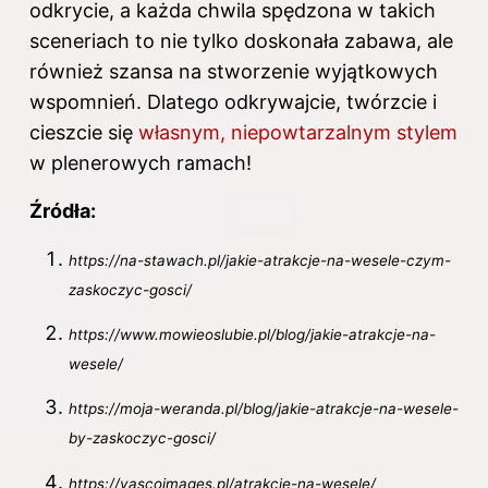
odkrycie, a każda chwila spędzona w takich
sceneriach to nie tylko doskonała zabawa, ale
również szansa na stworzenie wyjątkowych
wspomnień. Dlatego odkrywajcie, twórzcie i
cieszcie się
własnym, niepowtarzalnym stylem
w plenerowych ramach!
Źródła:
https://na-stawach.pl/jakie-atrakcje-na-wesele-czym-
zaskoczyc-gosci/
https://www.mowieoslubie.pl/blog/jakie-atrakcje-na-
wesele/
https://moja-weranda.pl/blog/jakie-atrakcje-na-wesele-
by-zaskoczyc-gosci/
https://vascoimages.pl/atrakcje-na-wesele/