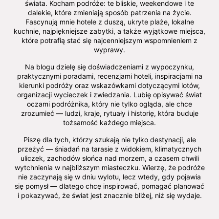
świata. Kocham podróże: te bliskie, weekendowe i te
dalekie, które zmieniają sposób patrzenia na życie.
Fascynują mnie hotele z duszą, ukryte plaże, lokalne
kuchnie, najpiękniejsze zabytki, a także wyjątkowe miejsca,
które potrafią stać się najcenniejszym wspomnieniem z
wyprawy.
Na blogu dzielę się doświadczeniami z wypoczynku,
praktycznymi poradami, recenzjami hoteli, inspiracjami na
kierunki podróży oraz wskazówkami dotyczącymi lotów,
organizacji wycieczek i zwiedzania. Lubię opisywać świat
oczami podróżnika, który nie tylko ogląda, ale chce
zrozumieć — ludzi, kraje, rytuały i historię, która buduje
tożsamość każdego miejsca.
Piszę dla tych, którzy szukają nie tylko destynacji, ale
przeżyć — śniadań na tarasie z widokiem, klimatycznych
uliczek, zachodów słońca nad morzem, a czasem chwili
wytchnienia w najbliższym miasteczku. Wierzę, że podróże
nie zaczynają się w dniu wylotu, lecz wtedy, gdy pojawia
się pomysł — dlatego chcę inspirować, pomagać planować
i pokazywać, że świat jest znacznie bliżej, niż się wydaje.