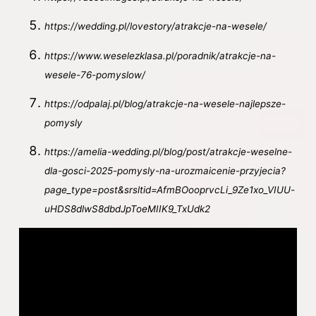
https://wedding.pl/lovestory/atrakcje-na-wesele/
https://www.weselezklasa.pl/poradnik/atrakcje-na-
wesele-76-pomyslow/
https://odpalaj.pl/blog/atrakcje-na-wesele-najlepsze-
pomysly
https://amelia-wedding.pl/blog/post/atrakcje-weselne-
dla-gosci-2025-pomysly-na-urozmaicenie-przyjecia?
page_type=post&srsltid=AfmBOooprvcLi_9Ze1xo_VIUU-
uHDS8dlwS8dbdJpToeMIIK9_TxUdk2