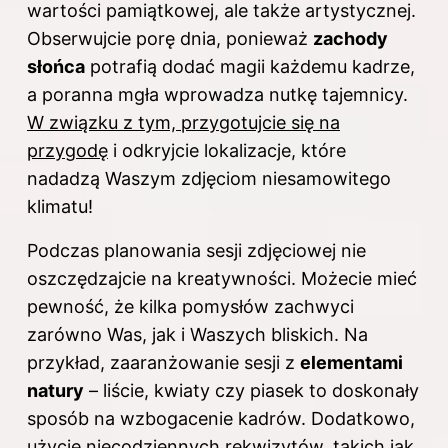
wartości pamiątkowej, ale także artystycznej.
Obserwujcie porę dnia, ponieważ
zachody
słońca
potrafią dodać magii każdemu kadrze,
a poranna mgła wprowadza nutkę tajemnicy.
W związku z tym, przygotujcie się na
przygodę
i odkryjcie lokalizacje, które
nadadzą Waszym zdjęciom niesamowitego
klimatu!
Podczas planowania sesji zdjęciowej nie
oszczędzajcie na kreatywności. Możecie mieć
pewność, że kilka pomysłów zachwyci
zarówno Was, jak i Waszych bliskich. Na
przykład, zaaranżowanie sesji z
elementami
natury
– liście, kwiaty czy piasek to doskonały
sposób na wzbogacenie kadrów. Dodatkowo,
użycie niecodziennych rekwizytów, takich jak