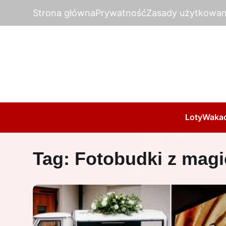
Strona główna
Prywatność
Zasady użytkowan
Loty
Wakac
Tag:
Fotobudki z magi