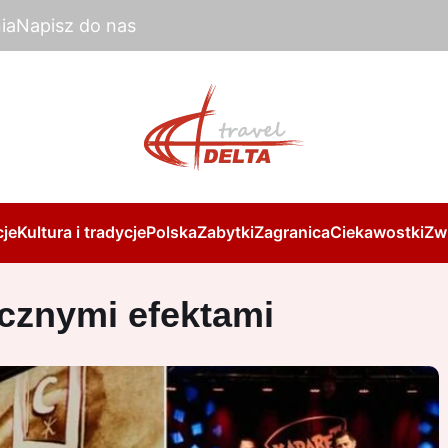
ia
Napisz do nas
je
Kultura i tradycje
Polska
Zabytki
Zagranica
Ciekawostki
Zw
cznymi efektami