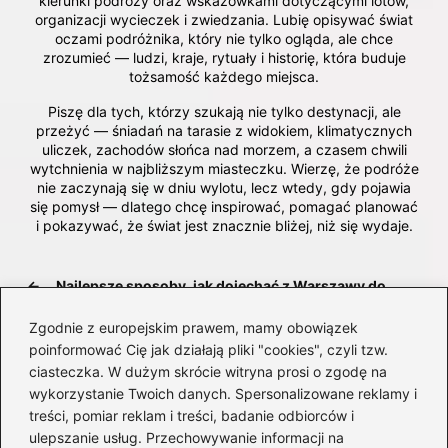
kierunki podróży oraz wskazówkami dotyczącymi lotów,
organizacji wycieczek i zwiedzania. Lubię opisywać świat
oczami podróżnika, który nie tylko ogląda, ale chce
zrozumieć — ludzi, kraje, rytuały i historię, która buduje
tożsamość każdego miejsca.
Piszę dla tych, którzy szukają nie tylko destynacji, ale
przeżyć — śniadań na tarasie z widokiem, klimatycznych
uliczek, zachodów słońca nad morzem, a czasem chwili
wytchnienia w najbliższym miasteczku. Wierzę, że podróże
nie zaczynają się w dniu wylotu, lecz wtedy, gdy pojawia
się pomysł — dlatego chcę inspirować, pomagać planować
i pokazywać, że świat jest znacznie bliżej, niż się wydaje.
←
Najlepsze sposoby, jak dojechać z Warszawy do
Kazimierza Dolnego
Zgodnie z europejskim prawem, mamy obowiązek
→
Co spakować dziecku na obóz, aby był to
poinformować Cię jak działają pliki "cookies", czyli tzw.
niezapomniany czas?
ciasteczka. W dużym skrócie witryna prosi o zgodę na
wykorzystanie Twoich danych. Spersonalizowane reklamy i
treści, pomiar reklam i treści, badanie odbiorców i
ulepszanie usług. Przechowywanie informacji na