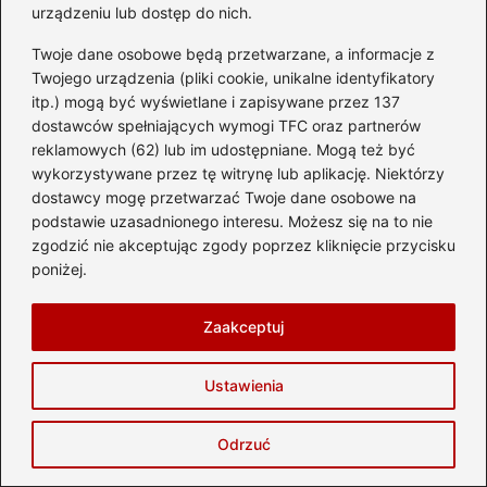
Dodaj komentarz
urządzeniu lub dostęp do nich.
Twoje dane osobowe będą przetwarzane, a informacje z
Twój adres email nie zostanie opublikowany.
Twojego urządzenia (pliki cookie, unikalne identyfikatory
Wymagane pola są oznaczone
*
itp.) mogą być wyświetlane i zapisywane przez 137
Komentarz
*
dostawców spełniających wymogi TFC oraz partnerów
reklamowych (62) lub im udostępniane. Mogą też być
wykorzystywane przez tę witrynę lub aplikację. Niektórzy
dostawcy mogę przetwarzać Twoje dane osobowe na
podstawie uzasadnionego interesu. Możesz się na to nie
zgodzić nie akceptując zgody poprzez kliknięcie przycisku
poniżej.
Nazwa
*
Zaakceptuj
Adres email
*
Ustawienia
Odrzuć
Witryna internetowa