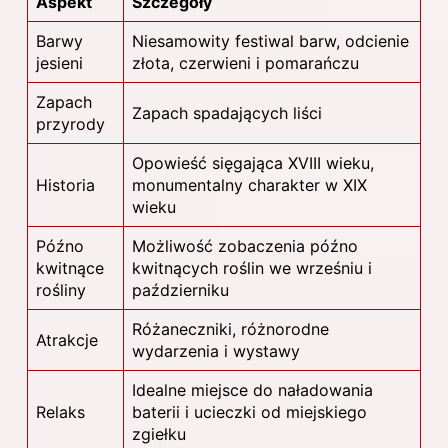
Aspekt
Szczegóły
Barwy
Niesamowity festiwal barw, odcienie
jesieni
złota, czerwieni i pomarańczu
Zapach
Zapach spadających liści
przyrody
Opowieść sięgająca XVIII wieku,
Historia
monumentalny charakter w XIX
wieku
Późno
Możliwość zobaczenia późno
kwitnące
kwitnących roślin we wrześniu i
rośliny
październiku
Różaneczniki, różnorodne
Atrakcje
wydarzenia i wystawy
Idealne miejsce do naładowania
Relaks
baterii i ucieczki od miejskiego
zgiełku