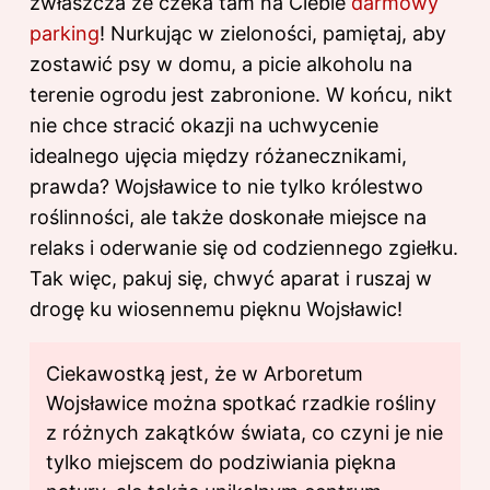
zwłaszcza że czeka tam na Ciebie
darmowy
parking
! Nurkując w zieloności, pamiętaj, aby
zostawić psy w domu, a picie alkoholu na
terenie ogrodu jest zabronione. W końcu, nikt
nie chce stracić okazji na uchwycenie
idealnego ujęcia między różanecznikami,
prawda? Wojsławice to nie tylko królestwo
roślinności, ale także doskonałe miejsce na
relaks i oderwanie się od codziennego zgiełku.
Tak więc, pakuj się, chwyć aparat i ruszaj w
drogę ku wiosennemu pięknu Wojsławic!
Ciekawostką jest, że w Arboretum
Wojsławice można spotkać rzadkie rośliny
z różnych zakątków świata, co czyni je nie
tylko miejscem do podziwiania piękna