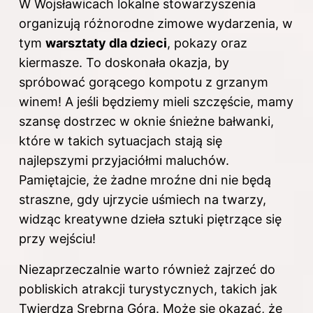
W Wojsławicach lokalne stowarzyszenia
organizują różnorodne zimowe wydarzenia, w
tym
warsztaty dla dzieci
, pokazy oraz
kiermasze. To doskonała okazja, by
spróbować gorącego kompotu z grzanym
winem! A jeśli będziemy mieli szczęście, mamy
szansę dostrzec w oknie śnieżne bałwanki,
które w takich sytuacjach stają się
najlepszymi przyjaciółmi maluchów.
Pamiętajcie, że żadne mroźne dni nie będą
straszne, gdy ujrzycie uśmiech na twarzy,
widząc kreatywne dzieła sztuki piętrzące się
przy wejściu!
Niezaprzeczalnie warto również zajrzeć do
pobliskich atrakcji turystycznych, takich jak
Twierdza Srebrna Góra. Może się okazać, że