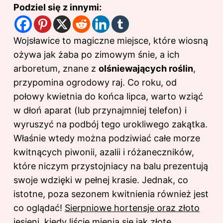
Podziel się z innymi:
Wojsławice to magiczne miejsce, które wiosną
ożywa jak żaba po zimowym śnie, a ich
arboretum, znane z
olśniewających roślin
,
przypomina ogrodowy raj. Co roku, od
połowy kwietnia do końca lipca, warto wziąć
w dłoń aparat (lub przynajmniej telefon) i
wyruszyć na podbój tego urokliwego zakątka.
Właśnie wtedy można podziwiać całe morze
kwitnących piwonii, azalii i różaneczników,
które niczym przystojniacy na balu prezentują
swoje wdzięki w pełnej krasie. Jednak, co
istotne, poza sezonem kwitnienia również jest
co oglądać!
Sierpniowe hortensje oraz złoto
jesieni
, kiedy liście mienią się jak złote