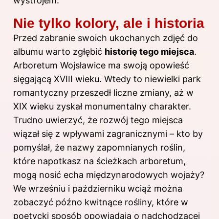
wystrojem.
Nie tylko kolory, ale i historia
Przed zabranie swoich ukochanych zdjęć do
albumu warto zgłębić
historię tego miejsca
.
Arboretum Wojsławice ma swoją opowieść
sięgającą XVIII wieku. Wtedy to niewielki park
romantyczny przeszedł liczne zmiany, aż w
XIX wieku zyskał monumentalny charakter.
Trudno uwierzyć, że rozwój tego miejsca
wiązał się z wpływami zagranicznymi – kto by
pomyślał, że nazwy zapomnianych roślin,
które napotkasz na ścieżkach arboretum,
mogą nosić echa międzynarodowych wojaży?
We wrześniu i październiku wciąż można
zobaczyć późno kwitnące rośliny, które w
poetycki sposób opowiadają o nadchodzącej