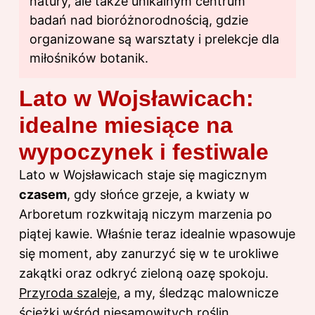
natury, ale także unikalnym centrum
badań nad bioróżnorodnością, gdzie
organizowane są warsztaty i prelekcje dla
miłośników botanik.
Lato w Wojsławicach:
idealne miesiące na
wypoczynek i festiwale
Lato w Wojsławicach staje się magicznym
czasem
, gdy słońce grzeje, a kwiaty w
Arboretum rozkwitają niczym marzenia po
piątej kawie. Właśnie teraz idealnie wpasowuje
się moment, aby zanurzyć się w te urokliwe
zakątki oraz odkryć zieloną oazę spokoju.
Przyroda szaleje
, a my, śledząc malownicze
ścieżki wśród niesamowitych roślin,