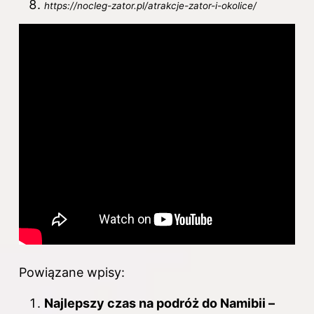
https://nocleg-zator.pl/atrakcje-zator-i-okolice/
Powiązane wpisy:
Najlepszy czas na podróż do Namibii –