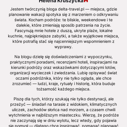
Helena Kruszycka
Jestem twórczynią bloga delta-travel.pl — miejsca, gdzie
planowanie wakacji spotyka się z marzeniem o odkrywaniu
świata. Kocham podróże: te bliskie, weekendowe i te
dalekie, które zmieniają sposób patrzenia na życie.
Fascynują mnie hotele z duszą, ukryte plaże, lokalne
kuchnie, najpiękniejsze zabytki, a także wyjątkowe miejsca,
które potrafią stać się najcenniejszym wspomnieniem z
wyprawy.
Na blogu dzielę się doświadczeniami z wypoczynku,
praktycznymi poradami, recenzjami hoteli, inspiracjami na
kierunki podróży oraz wskazówkami dotyczącymi lotów,
organizacji wycieczek i zwiedzania. Lubię opisywać świat
oczami podróżnika, który nie tylko ogląda, ale chce
zrozumieć — ludzi, kraje, rytuały i historię, która buduje
tożsamość każdego miejsca.
Piszę dla tych, którzy szukają nie tylko destynacji, ale
przeżyć — śniadań na tarasie z widokiem, klimatycznych
uliczek, zachodów słońca nad morzem, a czasem chwili
wytchnienia w najbliższym miasteczku. Wierzę, że podróże
nie zaczynają się w dniu wylotu, lecz wtedy, gdy pojawia
się pomysł — dlatego chcę inspirować, pomagać planować