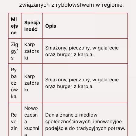
związanych z rybołówstwem w regionie.
Mi
Specja
ejs
Opis
lność
ce
Zig
Karp
Smażony, pieczony, w galarecie
gy’
zators
oraz burger z karpia.
s
ki
Ry
ba
Karp
Smażony, pieczony, w galarecie
cz
zators
oraz burger z karpia.
ów
ki
ka
Nowo
Re
czesn
Dania znane z mediów
vel
a
społecznościowych, innowacyjne
zin
kuchni
podejście do tradycyjnych potraw.
a