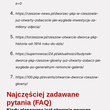
e=0
https://rzeszow-news.pl/dworzec-pkp-w-rzeszowie-
juz-otwarty-zobaczcie-jak-wyglada-inwestycja-za-
miliony-zdjecia/
https://torzeszow.pl/rzeszow-otwarcie-dworca-pkp-
historia-od-1914-roku-do-dzis/
https://supernowosci24.pl/aktualnosci/budynek-
dworca-pkp-rzeszow-glowny-juz-otwarty-zobacz-jak-
wyglada-po-generalnym-remoncie-galeria/
https://100.pkp.pl/events/otwarcie-dworca-rzeszow-
glowny/
Najczęściej zadawane
pytania (FAQ)
Kiedy planowane jest otwarcie
nowego