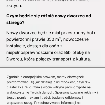
złotych.
Czym będzie się różnić nowy dworzec od
starego?
Nowy dworzec będzie miał przestronny hol o
powierzchni prawie 350 m², nowoczesne
instalacje, dostęp dla osób z
niepełnosprawnościami oraz Bibliotekę na
Dworcu, która połączy transport z kulturą.
Jakie udogodnienia będą dostępne dla
podróżnych w nowym dworcu?
Zgodnie z europejskim prawem, mamy obowiązek
poinformować Cię jak działają pliki "cookies", czyli tzw.
Podróżni będą mieli do dyspozycji
ciasteczka. W dużym skrócie witryna prosi o zgodę na
wykorzystanie Twoich danych. Spersonalizowane reklamy i
nowoczesne elektroniczne tablice
treści, pomiar reklam i treści, badanie odbiorców i
informacyjne, ławki z portami USB do
ulepszanie usług. Przechowywanie informacji na