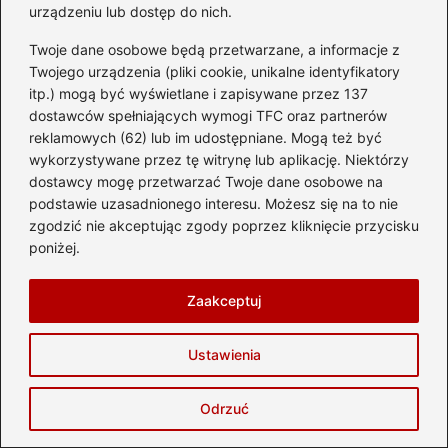
ładowania urządzeń, oraz łatwy dostęp do
urządzeniu lub dostęp do nich.
podziemnego parkingu i toalet.
Twoje dane osobowe będą przetwarzane, a informacje z
Twojego urządzenia (pliki cookie, unikalne identyfikatory
Powiązane wpisy:
itp.) mogą być wyświetlane i zapisywane przez 137
dostawców spełniających wymogi TFC oraz partnerów
Najlepsze sposoby, jak dojechać z
reklamowych (62) lub im udostępniane. Mogą też być
Warszawy do Kazimierza Dolnego
wykorzystywane przez tę witrynę lub aplikację. Niektórzy
dostawcy mogę przetwarzać Twoje dane osobowe na
Ile wynosi zniżka dla żołnierzy na
podstawie uzasadnionego interesu. Możesz się na to nie
podróże PKP?
zgodzić nie akceptując zgody poprzez kliknięcie przycisku
poniżej.
Jak dojechać do Rowów – Przewodnik po
najłatwiejszych trasach
Zaakceptuj
Chorzów powraca na kolejową mapę –
kiedy otwarcie nowego dworca PKP?
Ustawienia
Jak dojechać do nowego zoo w
Odrzuć
Poznaniu? Praktyczny przewodnik dla