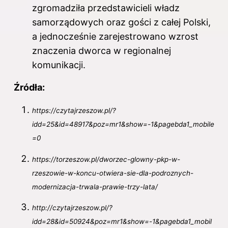
zgromadziła przedstawicieli władz
samorządowych oraz gości z całej Polski,
a jednocześnie zarejestrowano wzrost
znaczenia dworca w regionalnej
komunikacji.
Źródła:
https://czytajrzeszow.pl/?
idd=25&id=48917&poz=mr1&show=-1&pagebda1_mobile
=0
https://torzeszow.pl/dworzec-glowny-pkp-w-
rzeszowie-w-koncu-otwiera-sie-dla-podroznych-
modernizacja-trwala-prawie-trzy-lata/
http://czytajrzeszow.pl/?
idd=28&id=50924&poz=mr1&show=-1&pagebda1_mobil