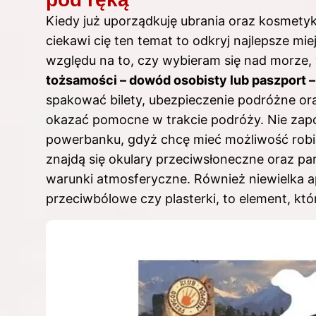
Kiedy już uporządkuję ubrania oraz kosmety
ciekawi cię ten temat to odkryj
najlepsze mie
względu na to, czy wybieram się nad morze,
tożsamości – dowód osobisty lub paszport 
spakować bilety, ubezpieczenie podróżne or
okazać pomocne w trakcie podróży. Nie zap
powerbanku, gdyż chcę mieć możliwość robien
znajdą się okulary przeciwsłoneczne oraz p
warunki atmosferyczne. Również niewielka a
przeciwbólowe czy plasterki, to element, kt