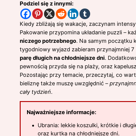
Podziel się z innymi:
Kiedy zbliżają się wakacje, zaczynam intensy
Pakowanie przypomina układanie puzzli – ka
niczego potrzebnego
. Na samym początku ki
tygodniowy wyjazd zabieram przynajmniej 7 l
parę długich na chłodniejsze dni
. Dodatkowo
pewnością przyda się na plaży, oraz kapelusz
Pozostając przy temacie, przeczytaj,
co wart
bieliznę także muszę uwzględnić –
przynajmn
cały tydzień
.
Najważniejsze informacje:
Ubrania: lekkie koszulki, krótkie i dług
oraz kurtka na chłodniejsze dni.