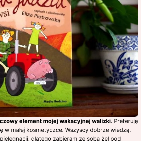
uczowy element mojej wakacyjnej walizki
. Preferuję
ię w małej kosmetyczce. Wszyscy dobrze wiedzą,
ielęgnacji, dlatego zabieram ze sobą żel pod