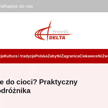
ia
Napisz do nas
je
Kultura i tradycje
Polska
Zabytki
Zagranica
Ciekawostki
Zw
e do cioci? Praktyczny
odróżnika