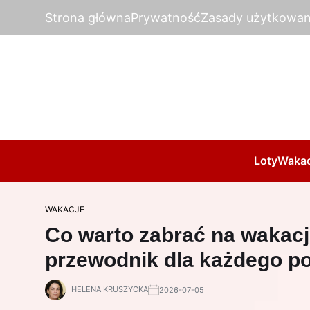
Strona główna
Prywatność
Zasady użytkowan
Loty
Wakac
WAKACJE
Co warto zabrać na wakacj
przewodnik dla każdego p
HELENA KRUSZYCKA
2026-07-05