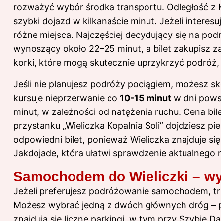
rozważyć wybór środka transportu. Odległość z 
szybki dojazd w kilkanaście minut. Jeżeli interesu
różne miejsca
. Najczęściej decydujący się na pod
wynoszący około 22–25 minut, a bilet zakupisz za
korki, które mogą skutecznie uprzykrzyć podróż, 
Jeśli nie planujesz podróży pociągiem, możesz s
kursuje nieprzerwanie co
10-15 minut
w dni pows
minut, w zależności od natężenia ruchu. Cena bil
przystanku „Wieliczka Kopalnia Soli” dojdziesz pi
odpowiedni bilet, ponieważ Wieliczka znajduje się
Jakdojade, która ułatwi sprawdzenie aktualnego r
Samochodem do Wieliczki – wy
Jeżeli preferujesz podróżowanie samochodem, tra
Możesz wybrać jedną z dwóch głównych dróg – prz
znajdują się liczne parkingi, w tym przy Szybie Da