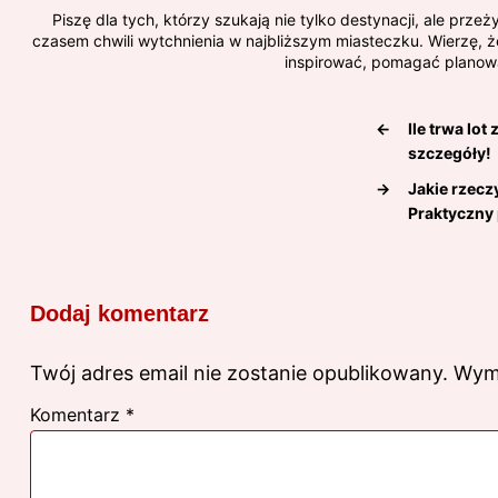
Piszę dla tych, którzy szukają nie tylko destynacji, ale pr
czasem chwili wytchnienia w najbliższym miasteczku. Wierzę, ż
inspirować, pomagać planować
←
Ile trwa lo
szczegóły!
→
Jakie rzec
Praktyczny
Dodaj komentarz
Twój adres email nie zostanie opublikowany.
Wym
Komentarz
*