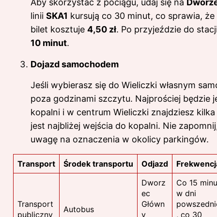
Aby skorzystać z pociągu, udaj się na
Dworz
linii
SKA1
kursują co 30 minut, co sprawia, ż
bilet kosztuje
4,50 zł
. Po przyjeździe do stac
10 minut
.
Dojazd samochodem
Jeśli wybierasz się do Wieliczki własnym sa
poza godzinami szczytu. Najprościej będzie je
kopalni i w centrum Wieliczki znajdziesz kil
jest najbliżej wejścia do kopalni. Nie zapomn
uwagę na oznaczenia w okolicy parkingów.
Transport
Środek transportu
Odjazd
Frekwencj
Dworz
Co 15 minu
ec
w dni
Transport
Główn
powszedni
Autobus
publiczny
y
, co 30