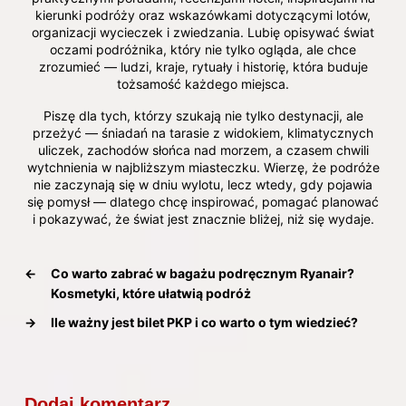
kierunki podróży oraz wskazówkami dotyczącymi lotów,
organizacji wycieczek i zwiedzania. Lubię opisywać świat
oczami podróżnika, który nie tylko ogląda, ale chce
zrozumieć — ludzi, kraje, rytuały i historię, która buduje
tożsamość każdego miejsca.
Piszę dla tych, którzy szukają nie tylko destynacji, ale
przeżyć — śniadań na tarasie z widokiem, klimatycznych
uliczek, zachodów słońca nad morzem, a czasem chwili
wytchnienia w najbliższym miasteczku. Wierzę, że podróże
nie zaczynają się w dniu wylotu, lecz wtedy, gdy pojawia
się pomysł — dlatego chcę inspirować, pomagać planować
i pokazywać, że świat jest znacznie bliżej, niż się wydaje.
←
Co warto zabrać w bagażu podręcznym Ryanair?
Kosmetyki, które ułatwią podróż
→
Ile ważny jest bilet PKP i co warto o tym wiedzieć?
Dodaj komentarz