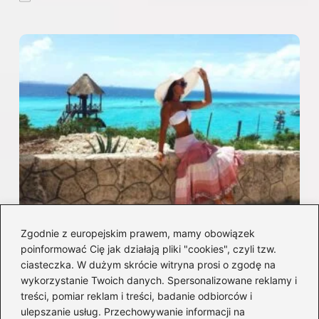
Zgodnie z europejskim prawem, mamy obowiązek
poinformować Cię jak działają pliki "cookies", czyli tzw.
Cancun: najlepszy termin na podróż,
ciasteczka. W dużym skrócie witryna prosi o zgodę na
pogoda i ceny
wykorzystanie Twoich danych. Spersonalizowane reklamy i
2026-08-09
treści, pomiar reklam i treści, badanie odbiorców i
ulepszanie usług. Przechowywanie informacji na