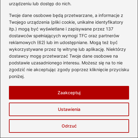
urządzeniu lub dostęp do nich.
Twoje dane osobowe będą przetwarzane, a informacje z
Twojego urządzenia (pliki cookie, unikalne identyfikatory
itp.) mogą być wyświetlane i zapisywane przez 137
dostawców spełniających wymogi TFC oraz partnerów
reklamowych (62) lub im udostępniane. Mogą też być
Zwiedzanie
wykorzystywane przez tę witrynę lub aplikację. Niektórzy
dostawcy mogę przetwarzać Twoje dane osobowe na
podstawie uzasadnionego interesu. Możesz się na to nie
Odkryj niezapomniane
zgodzić nie akceptując zgody poprzez kliknięcie przycisku
atrakcje w Małopolsce,
poniżej.
które musisz zobaczyć
Zaakceptuj
Jak dotrzeć z centrum do
Ustawienia
Westerplatte? Przewodnik
po najłatwiejszych trasach
Odrzuć