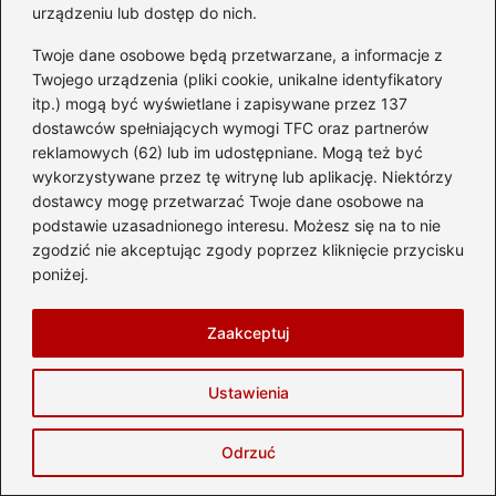
urządzeniu lub dostęp do nich.
Helena Kruszycka
Twoje dane osobowe będą przetwarzane, a informacje z
Jestem twórczynią bloga delta-travel.pl — miejsca, gdzie
Twojego urządzenia (pliki cookie, unikalne identyfikatory
planowanie wakacji spotyka się z marzeniem o odkrywaniu
itp.) mogą być wyświetlane i zapisywane przez 137
świata. Kocham podróże: te bliskie, weekendowe i te
dostawców spełniających wymogi TFC oraz partnerów
dalekie, które zmieniają sposób patrzenia na życie.
Fascynują mnie hotele z duszą, ukryte plaże, lokalne
reklamowych (62) lub im udostępniane. Mogą też być
kuchnie, najpiękniejsze zabytki, a także wyjątkowe miejsca,
wykorzystywane przez tę witrynę lub aplikację. Niektórzy
które potrafią stać się najcenniejszym wspomnieniem z
dostawcy mogę przetwarzać Twoje dane osobowe na
wyprawy.
podstawie uzasadnionego interesu. Możesz się na to nie
zgodzić nie akceptując zgody poprzez kliknięcie przycisku
Na blogu dzielę się doświadczeniami z wypoczynku,
praktycznymi poradami, recenzjami hoteli, inspiracjami na
poniżej.
kierunki podróży oraz wskazówkami dotyczącymi lotów,
organizacji wycieczek i zwiedzania. Lubię opisywać świat
Zaakceptuj
oczami podróżnika, który nie tylko ogląda, ale chce
zrozumieć — ludzi, kraje, rytuały i historię, która buduje
tożsamość każdego miejsca.
Ustawienia
Piszę dla tych, którzy szukają nie tylko destynacji, ale
przeżyć — śniadań na tarasie z widokiem, klimatycznych
Odrzuć
uliczek, zachodów słońca nad morzem, a czasem chwili
wytchnienia w najbliższym miasteczku. Wierzę, że podróże