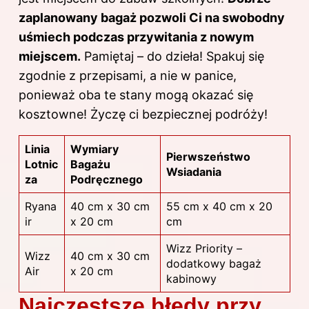
zaplanowany bagaż pozwoli Ci na swobodny
uśmiech podczas przywitania z nowym
miejscem.
Pamiętaj – do dzieła! Spakuj się
zgodnie z przepisami, a nie w panice,
ponieważ oba te stany mogą okazać się
kosztowne! Życzę ci bezpiecznej podróży!
Linia
Wymiary
Pierwszeństwo
Lotnic
Bagażu
Wsiadania
za
Podręcznego
Ryana
40 cm x 30 cm
55 cm x 40 cm x 20
ir
x 20 cm
cm
Wizz Priority –
Wizz
40 cm x 30 cm
dodatkowy bagaż
Air
x 20 cm
kabinowy
Najczęstsze błędy przy