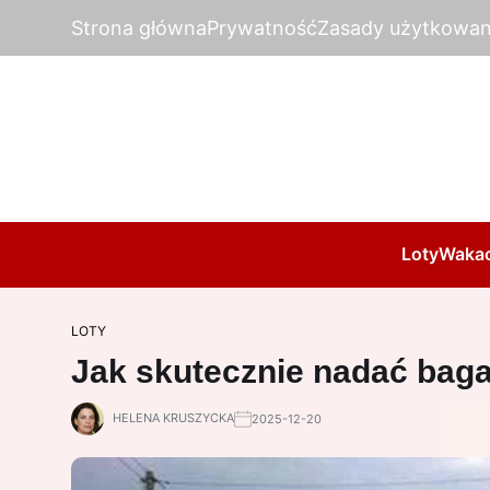
Strona główna
Prywatność
Zasady użytkowan
Loty
Wakac
LOTY
Jak skutecznie nadać bag
HELENA KRUSZYCKA
2025-12-20