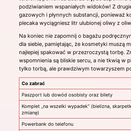
podziwianiem wspaniałych widoków! Z drugiej
gazowych i płynnych substancji, ponieważ kon
plecaka wyciągniesz litr ulubionej oliwy z oli
Na koniec nie zapomnij o bagażu podręczny
dla siebie, pamiętając, że kosmetyki muszą 
najlepiej spakować w przezroczystą torbę. Zre
wspomnienia są bliskie sercu, a nie tkwią w p
tylko torbą, ale prawdziwym towarzyszem po
Co zabrać
Paszport lub dowód osobisty oraz bilety
Komplet „na wszelki wypadek” (bielizna, skarpetk
zmianę)
Powerbank do telefonu