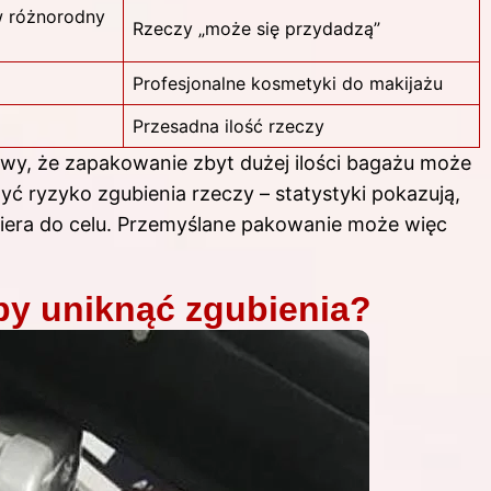
w różnorodny
Rzeczy „może się przydadzą”
Profesjonalne kosmetyki do makijażu
Przesadna ilość
rzeczy
awy, że zapakowanie zbyt dużej ilości bagażu może
yć ryzyko zgubienia rzeczy – statystyki pokazują,
ciera do celu. Przemyślane pakowanie może więc
by uniknąć zgubienia?