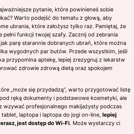
jważniejsze pytanie, które powinieneś sobie
nikać? Warto podejść do tematu z głową, aby
ame ubrania, które założysz tylko raz. Pamiętaj, że
ie pełni funkcji twojej szafy. Zacznij od zebrania
 jak parę starannie dobranych ubrań, które można
lka wygodnych par butów. Przede wszystkim, jeśli
ka
przypomina aptekę, lepiej zrezygnuj z lekarstw
perować zdrowie zdrową dietą oraz spokojem
 które „może się przydadzą”, warto przygotować listę
 pod ręką dokumenty i podstawowe kosmetyki, ale
jesz wzywać profesjonalnego makijażysty podczas
tablet, laptopa i laptopa do jogi on-line,
lepiej
erasz, jest dostęp do Wi-Fi
. Może wystarczy ci