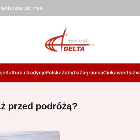
ia
Napisz do nas
je
Kultura i tradycje
Polska
Zabytki
Zagranica
Ciekawostki
Zw
aż przed podróżą?