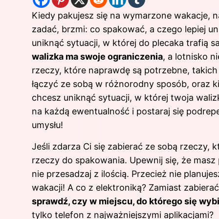
Kiedy pakujesz się na wymarzone wakacje, na
zadać, brzmi: co spakować, a czego lepiej u
uniknąć sytuacji, w której do plecaka trafią s
walizka ma swoje ograniczenia
, a lotnisko n
rzeczy, które naprawdę są potrzebne, takich
łączyć ze sobą w różnorodny sposób, oraz ki
chcesz uniknąć sytuacji, w której twoja
waliz
na każdą ewentualność i postaraj się podre
umysłu!
Jeśli zdarza Ci się zabierać ze sobą rzeczy,
rzeczy do spakowania. Upewnij się, że masz
nie przesadzaj z ilością. Przecież nie planu
wakacji! A co z elektroniką? Zamiast zabierać 
sprawdź, czy w miejscu, do którego się wybi
tylko telefon z najważniejszymi aplikacjami?