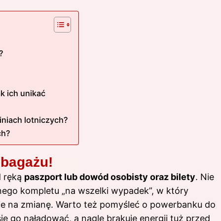
?
k ich unikać
iniach lotniczych?
ch?
 bagażu!
d ręką
paszport lub dowód osobisty oraz bilety
. Nie
ego kompletu „na wszelki wypadek”, w który
anie na zmianę. Warto też pomyśleć o powerbanku do
ię go naładować, a nagle brakuje energii tuż przed