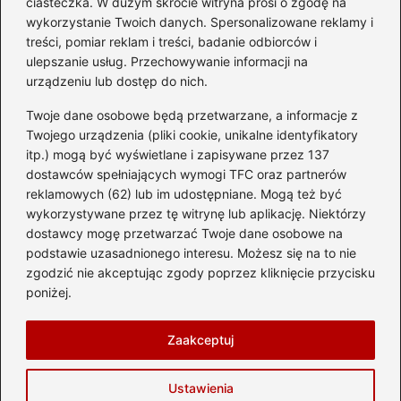
ciasteczka. W dużym skrócie witryna prosi o zgodę na
Przewodnik po przepisach i
wykorzystanie Twoich danych. Spersonalizowane reklamy i
ograniczeniach
treści, pomiar reklam i treści, badanie odbiorców i
ulepszanie usług. Przechowywanie informacji na
Kategorie
urządzeniu lub dostęp do nich.
Twoje dane osobowe będą przetwarzane, a informacje z
Ciekawostki
(8)
Twojego urządzenia (pliki cookie, unikalne identyfikatory
itp.) mogą być wyświetlane i zapisywane przez 137
Kultura i tradycje
(10)
dostawców spełniających wymogi TFC oraz partnerów
Loty
(238)
reklamowych (62) lub im udostępniane. Mogą też być
Polska
(66)
wykorzystywane przez tę witrynę lub aplikację. Niektórzy
Wakacje
(299)
dostawcy mogę przetwarzać Twoje dane osobowe na
podstawie uzasadnionego interesu. Możesz się na to nie
Zabytki
(8)
zgodzić nie akceptując zgody poprzez kliknięcie przycisku
Zagranica
(48)
poniżej.
Zwiedzanie
(8)
Zaakceptuj
Strona główna
Prywatność
Zasady użytkowania
Ustawienia