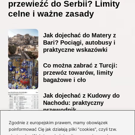
przewieźć do Serbii? Limity
celne i ważne zasady
Jak dojechać do Matery z
Bari? Pociągi, autobusy i
praktyczne wskazówki
Co można zabrać z Turcji:
przewóz towarów, limity
bagażowe i cło
Jak dojechać z Kudowy do
Nachodu: praktyczny
przewodnik
Ile alkoholu można
Zgodnie z europejskim prawem, mamy obowiązek
poinformować Cię jak działają pliki "cookies", czyli tzw.
przewieźć z Albanii?