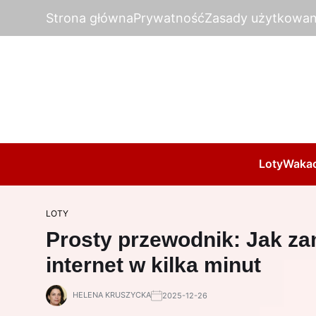
Strona główna
Prywatność
Zasady użytkowan
Loty
Wakac
LOTY
Prosty przewodnik: Jak za
internet w kilka minut
HELENA KRUSZYCKA
2025-12-26