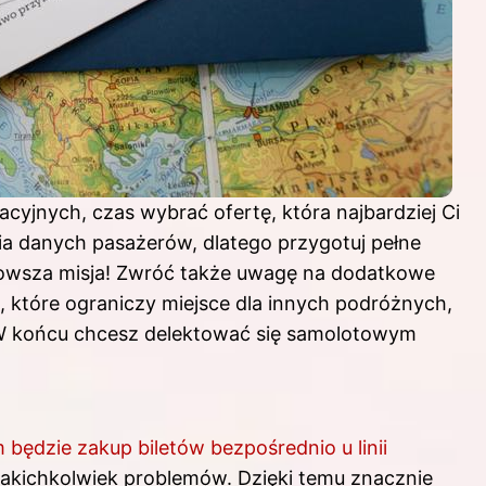
yjnych, czas wybrać ofertę, która najbardziej Ci
 danych pasażerów, dlatego przygotuj pełne
owsza misja! Zwróć także uwagę na dodatkowe
 które ograniczy miejsce dla innych podróżnych,
W końcu chcesz delektować się samolotowym
będzie zakup biletów bezpośrednio u linii
 jakichkolwiek problemów. Dzięki temu znacznie