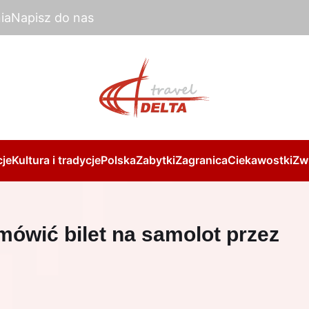
ia
Napisz do nas
je
Kultura i tradycje
Polska
Zabytki
Zagranica
Ciekawostki
Zw
mówić bilet na samolot przez