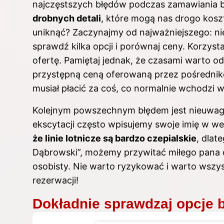
najczęstszych błędów podczas zamawiania 
drobnych detali
, które mogą nas drogo koszt
uniknąć? Zaczynajmy od najważniejszego: nie
sprawdź kilka opcji i porównaj ceny. Korzys
ofertę. Pamiętaj jednak, że czasami warto od
przystępną ceną oferowaną przez pośrednikó
musiał płacić za coś, co normalnie wchodzi w
Kolejnym powszechnym błędem jest nieuwag
ekscytacji często wpisujemy swoje imię w wers
że linie lotnicze są bardzo czepialskie
, dlat
Dąbrowski”, możemy przywitać miłego pana o
osobisty. Nie warto ryzykować i warto wszy
rezerwacji!
Dokładnie sprawdzaj opcje 