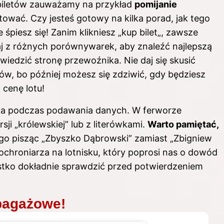
biletów zauważamy na przykład
pomijanie
ować. Czy jesteś gotowy na kilka porad, jak tego
 śpiesz się! Zanim klikniesz „kup
bilet
„, zawsze
taj z różnych porównywarek, aby znaleźć najlepszą
wiedzić stronę przewoźnika. Nie daj się skusić
w, bo później możesz się zdziwić, gdy będziesz
 cenę lotu!
a podczas podawania danych. W ferworze
ji „królewskiej” lub z literówkami.
Warto pamiętać,
ego pisząc „Zbyszko Dąbrowski” zamiast „Zbigniew
chroniarza na lotnisku, który poprosi nas o dowód
stko dokładnie sprawdzić przed potwierdzeniem
bagażowe!