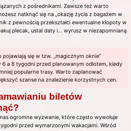
iązanych z pośrednikami. Zawsze też warto
możesz natknąć się na „okazję życia z bagażem w
tnik z pewnością przekształci ewentualne kłopoty w
kuj plecak, ustal daty i… wyrusz w niezapomnianą
o pojawiają się w tzw. „magicznym oknie”
 6 a 8 tygodni przed planowanym odlotem, kiedy
a mniej popularne trasy. Warto zaplanować
iększyć szanse na znalezienie korzystnych cen.
zamawianiu biletów
knąć?
 z nas ogromne wyzwanie, które często wywołuje
ka tygodni przed wymarzonymi wakacjami. Wśród