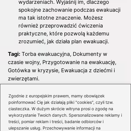
wydarzeniach. Wyjaśnij im, dlaczego
spokojne zachowanie podczas ewakuacji
ma tak istotne znaczenie. Możesz
również przeprowadzić ćwiczenia
praktyczne, które pozwolą każdemu
zrozumieć, jak działa plan ewakuacji.
Tagi:
Torba ewakuacyjna, Dokumenty w
czasie wojny, Przygotowanie na ewakuację,
Gotówka w kryzysie, Ewakuacja z dziećmi i
zwierzętami.
Powiązane wpisy:
Zgodnie z europejskim prawem, mamy obowiązek
poinformować Cię jak działają pliki "cookies", czyli tzw.
Czym jest walizka carbon i dlaczego
ciasteczka. W dużym skrócie witryna prosi o zgodę na
warto ją mieć?
wykorzystanie Twoich danych. Spersonalizowane reklamy i
treści, pomiar reklam i treści, badanie odbiorców i
Ile papierosów można przewieźć do
ulepszanie usług. Przechowywanie informacji na