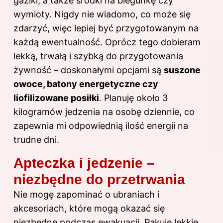
gaziki, a także środki na biegunkę czy
wymioty. Nigdy nie wiadomo, co może się
zdarzyć, więc lepiej być przygotowanym na
każdą ewentualność. Oprócz tego dobieram
lekką, trwałą i szybką do przygotowania
żywność – doskonałymi opcjami są
suszone
owoce, batony energetyczne czy
liofilizowane posiłki
. Planuję około 3
kilogramów jedzenia na osobę dziennie, co
zapewnia mi odpowiednią ilość energii na
trudne dni.
Apteczka i jedzenie –
niezbędne do przetrwania
Nie mogę zapominać o ubraniach i
akcesoriach, które mogą okazać się
niezbędne podczas ewakuacji. Pakuję lekkie,