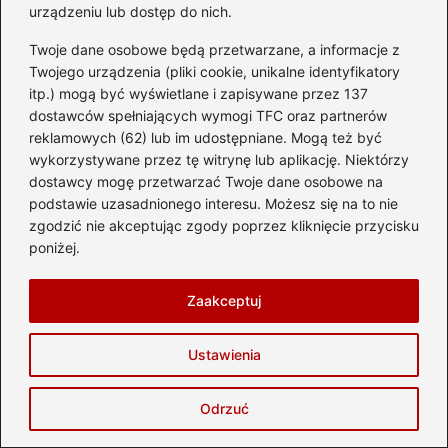
Anglii w 2025 roku? Przewodnik dla
urządzeniu lub dostęp do nich.
podróżnych
Twoje dane osobowe będą przetwarzane, a informacje z
Twojego urządzenia (pliki cookie, unikalne identyfikatory
Odkryj niezwykłe atrakcje Lanzarote – co
itp.) mogą być wyświetlane i zapisywane przez 137
warto zobaczyć na wyspie?
dostawców spełniających wymogi TFC oraz partnerów
reklamowych (62) lub im udostępniane. Mogą też być
Idealny czas na podróż do Albanii – kiedy
wykorzystywane przez tę witrynę lub aplikację. Niektórzy
jechać, by odkryć jej uroki?
dostawcy mogę przetwarzać Twoje dane osobowe na
podstawie uzasadnionego interesu. Możesz się na to nie
Przewodnik po tym, jak wygląda bilet
zgodzić nie akceptując zgody poprzez kliknięcie przycisku
koleo – wszystko, co musisz wiedzieć
poniżej.
Najlepszy czas na wyprawę na Wyspy
Zaakceptuj
Owcze – kiedy jechać, by odkryć ich
piękno?
Ustawienia
Jak skasować bilet w metrze,
korzystając z jakdojade? Praktyczny
Odrzuć
przewodnik