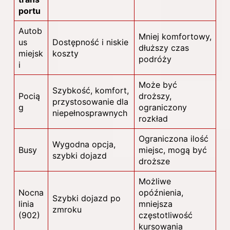
portu
Autob
Mniej komfortowy,
us
Dostępność i niskie
dłuższy czas
miejsk
koszty
podróży
i
Może być
Szybkość, komfort,
Pocią
droższy,
przystosowanie dla
g
ograniczony
niepełnosprawnych
rozkład
Ograniczona ilość
Wygodna opcja,
Busy
miejsc, mogą być
szybki dojazd
droższe
Możliwe
Nocna
opóźnienia,
Szybki dojazd po
linia
mniejsza
zmroku
(902)
częstotliwość
kursowania