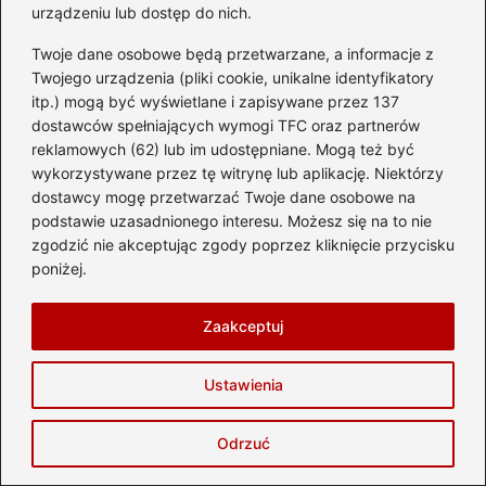
urządzeniu lub dostęp do nich.
Zapamiętaj moje dane w tej przeglądarce
podczas pisania kolejnych komentarzy.
Twoje dane osobowe będą przetwarzane, a informacje z
Twojego urządzenia (pliki cookie, unikalne identyfikatory
itp.) mogą być wyświetlane i zapisywane przez 137
dostawców spełniających wymogi TFC oraz partnerów
reklamowych (62) lub im udostępniane. Mogą też być
Poczytaj więcej
wykorzystywane przez tę witrynę lub aplikację. Niektórzy
dostawcy mogę przetwarzać Twoje dane osobowe na
podstawie uzasadnionego interesu. Możesz się na to nie
zgodzić nie akceptując zgody poprzez kliknięcie przycisku
poniżej.
Zaakceptuj
Ustawienia
Odrzuć