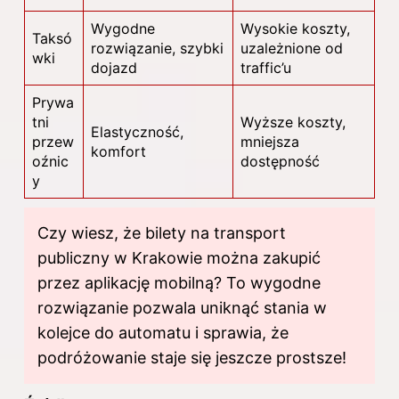
Wygodne
Wysokie koszty,
Taksó
rozwiązanie, szybki
uzależnione od
wki
dojazd
traffic’u
Prywa
tni
Wyższe koszty,
Elastyczność,
przew
mniejsza
komfort
oźnic
dostępność
y
Czy wiesz, że bilety na transport
publiczny w Krakowie można zakupić
przez aplikację mobilną? To wygodne
rozwiązanie pozwala uniknąć stania w
kolejce do automatu i sprawia, że
podróżowanie staje się jeszcze prostsze!