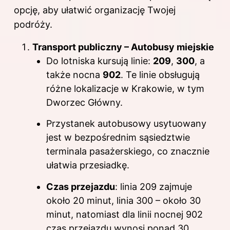
opcję, aby ułatwić organizację Twojej
podróży.
Transport publiczny – Autobusy miejskie
Do lotniska kursują linie:
209
,
300
, a
także nocna
902
. Te linie obsługują
różne lokalizacje w Krakowie, w tym
Dworzec Główny.
Przystanek autobusowy usytuowany
jest w bezpośrednim sąsiedztwie
terminala pasażerskiego, co znacznie
ułatwia przesiadkę.
Czas przejazdu
: linia 209 zajmuje
około 20 minut, linia 300 – około 30
minut, natomiast dla linii nocnej 902
czas przejazdu wynosi ponad 30