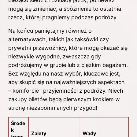
bieżąco śledzić rozkłady jazdy, ponieważ
mogą się zmieniać, a spóźnienie to ostatnia
rzecz, której pragniemy podczas podróży.
Na końcu pamiętajmy również o
alternatywach, takich jak taksówki czy
prywatni przewoźnicy, które mogą okazać się
niezwykle wygodne, zwłaszcza gdy
podróżujemy w grupie lub z ciężkim bagażem.
Bez względu na nasz wybór, kluczowe jest,
aby skupić się na najważniejszych aspektach
– komforcie i przyjemności z podróży. Niech
zakupy biletów będą pierwszym krokiem w
stronę niezapomnianych przygód!
Środe
k
Zalety
Wady
trans