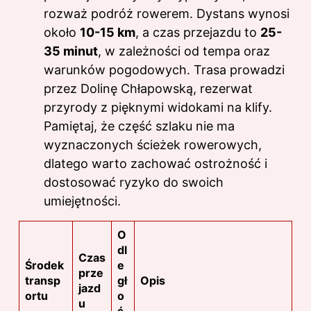
rozważ podróż rowerem. Dystans wynosi
około
10-15 km
, a czas przejazdu to
25-
35 minut
, w zależności od tempa oraz
warunków pogodowych. Trasa prowadzi
przez Dolinę Chłapowską, rezerwat
przyrody z pięknymi widokami na klify.
Pamiętaj, że część szlaku nie ma
wyznaczonych ścieżek rowerowych,
dlatego warto zachować ostrożność i
dostosować ryzyko do swoich
umiejętności.
O
dl
Czas
Środek
e
prze
transp
gł
Opis
jazd
ortu
o
u
ś