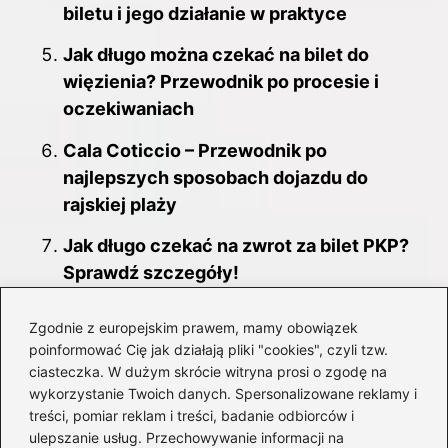
biletu i jego działanie w praktyce
Jak długo można czekać na bilet do
więzienia? Przewodnik po procesie i
oczekiwaniach
Cala Coticcio – Przewodnik po
najlepszych sposobach dojazdu do
rajskiej plaży
Jak długo czekać na zwrot za bilet PKP?
Sprawdź szczegóły!
Przewodnik po tym, jak wygląda bilet
Zgodnie z europejskim prawem, mamy obowiązek
koleo – wszystko, co musisz wiedzieć
poinformować Cię jak działają pliki "cookies", czyli tzw.
ciasteczka. W dużym skrócie witryna prosi o zgodę na
Przygotuj się na niezapomnianą podróż:
wykorzystanie Twoich danych. Spersonalizowane reklamy i
co spakować do Turcji?
treści, pomiar reklam i treści, badanie odbiorców i
ulepszanie usług. Przechowywanie informacji na