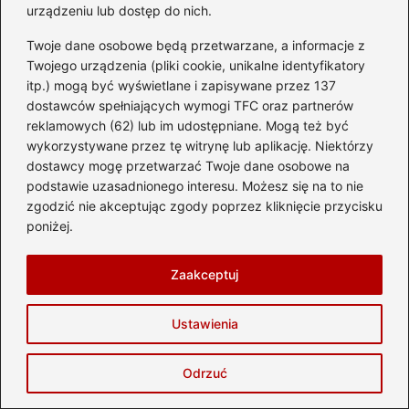
Jak bezpiecznie wjechać pod górę zimą:
urządzeniu lub dostęp do nich.
Porady dla kierowców
Twoje dane osobowe będą przetwarzane, a informacje z
Twojego urządzenia (pliki cookie, unikalne identyfikatory
itp.) mogą być wyświetlane i zapisywane przez 137
dostawców spełniających wymogi TFC oraz partnerów
reklamowych (62) lub im udostępniane. Mogą też być
wykorzystywane przez tę witrynę lub aplikację. Niektórzy
dostawcy mogę przetwarzać Twoje dane osobowe na
podstawie uzasadnionego interesu. Możesz się na to nie
zgodzić nie akceptując zgody poprzez kliknięcie przycisku
Helena Kruszycka
poniżej.
Jestem twórczynią bloga delta-travel.pl — miejsca, gdzie
planowanie wakacji spotyka się z marzeniem o odkrywaniu
Zaakceptuj
świata. Kocham podróże: te bliskie, weekendowe i te
dalekie, które zmieniają sposób patrzenia na życie.
Fascynują mnie hotele z duszą, ukryte plaże, lokalne
Ustawienia
kuchnie, najpiękniejsze zabytki, a także wyjątkowe miejsca,
które potrafią stać się najcenniejszym wspomnieniem z
Odrzuć
wyprawy.
Na blogu dzielę się doświadczeniami z wypoczynku,