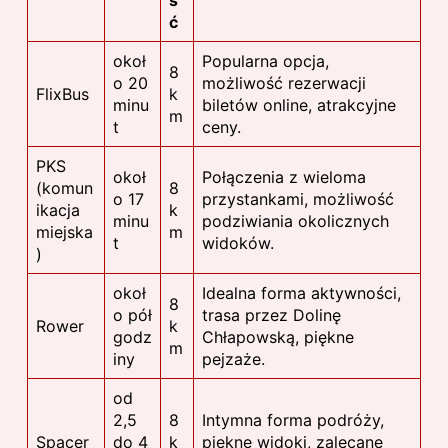
ć
okoł
Popularna opcja,
8
o 20
możliwość rezerwacji
FlixBus
k
minu
biletów online, atrakcyjne
m
t
ceny.
PKS
okoł
Połączenia z wieloma
(komun
8
o 17
przystankami, możliwość
ikacja
k
minu
podziwiania okolicznych
miejska
m
t
widoków.
)
okoł
Idealna forma aktywności,
8
o pół
trasa przez Dolinę
Rower
k
godz
Chłapowską, piękne
m
iny
pejzaże.
od
2,5
8
Intymna forma podróży,
Spacer
do 4
k
piękne widoki, zalecane