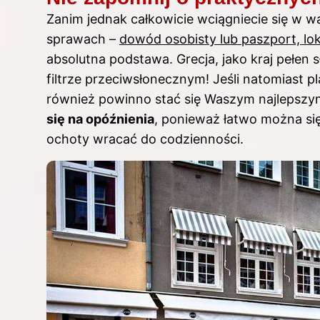
Zanim jednak całkowicie wciągniecie się w wa
sprawach –
dowód osobisty lub paszport, lo
absolutna podstawa. Grecja, jako kraj pełen 
filtrze przeciwsłonecznym! Jeśli natomiast 
również powinno stać się Waszym najlepszy
się na opóźnienia
, ponieważ łatwo można si
ochoty wracać do codzienności.