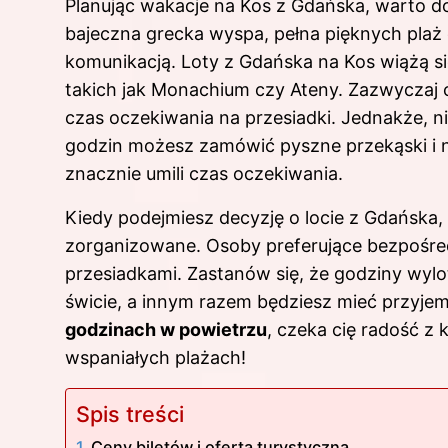
Planując wakacje na Kos z Gdańska, warto d
bajeczna grecka wyspa, pełna pięknych plaż 
komunikacją. Loty z Gdańska na Kos wiążą si
takich jak Monachium czy Ateny. Zazwyczaj 
czas oczekiwania na przesiadki. Jednakże, 
godzin możesz zamówić pyszne przekąski i n
znacznie umili czas oczekiwania.
Kiedy podejmiesz decyzję o locie z Gdańska,
zorganizowane. Osoby preferujące bezpośredn
przesiadkami. Zastanów się, że godziny wyl
świcie, a innym razem będziesz mieć przyjem
godzinach w powietrzu
, czeka cię radość z 
wspaniałych plażach!
Spis treści
Ceny biletów i oferta turystyczna