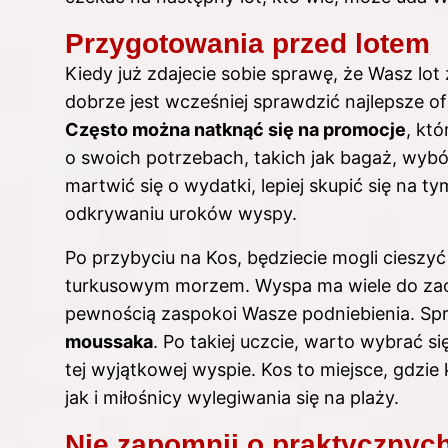
Przygotowania przed lotem
Kiedy już zdajecie sobie sprawę, że Wasz lot
dobrze jest wcześniej sprawdzić najlepsze of
Często można natknąć się na promocje
, kt
o swoich potrzebach, takich jak bagaż, wybó
martwić się o wydatki, lepiej skupić się na ty
odkrywaniu uroków wyspy.
Po przybyciu na Kos, będziecie mogli cieszyć
turkusowym morzem. Wyspa ma wiele do zaofe
pewnością zaspokoi Wasze podniebienia. Spr
moussaka
. Po takiej uczcie, warto wybrać s
tej wyjątkowej wyspie. Kos to miejsce, gdzie k
jak i miłośnicy wylegiwania się na plaży.
Nie zapomnij o praktycznyc