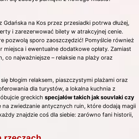
z Gdańska
na Kos przez przesiadki potrwa dłużej,
erty i zarezerwować bilety w atrakcyjnej cenie.
óre pozwolą sporo zaoszczędzić! Pomyślcie również
r miejsca i ewentualne dodatkowe opłaty. Zamiast
m, co najważniejsze – relaksie na plaży oraz
 się błogim relaksem, piaszczystymi plażami oraz
rowania dla turystów, a lokalna kuchnia z
óbujcie greckich
specjałów takich jak souvlaki czy
ię na zwiedzanie antycznych ruin, które dodają magii
ażdy znajdzie coś dla siebie: zarówno fani historii,
h rzeczach