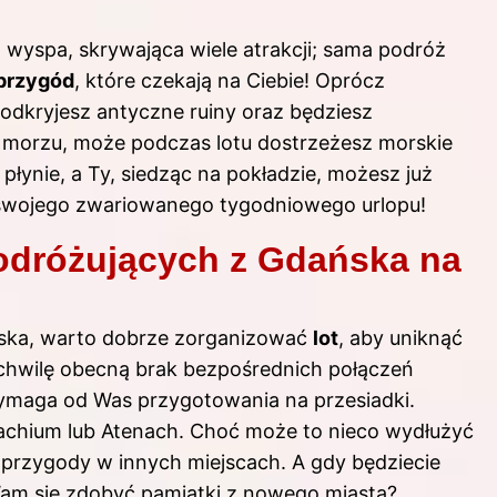
a wyspa, skrywająca wiele atrakcji; sama podróż
przygód
, które czekają na Ciebie! Oprócz
odkryjesz antyczne ruiny oraz będziesz
 morzu, może podczas lotu dostrzeżesz morskie
łynie, a Ty, siedząc na pokładzie, możesz już
e swojego zwariowanego tygodniowego urlopu!
odróżujących z Gdańska na
ńska, warto dobrze zorganizować
lot
, aby uniknąć
 chwilę obecną brak bezpośrednich połączeń
wymaga od Was przygotowania na przesiadki.
nachium lub Atenach. Choć może to nieco wydłużyć
przygody w innych miejscach. A gdy będziecie
Wam się zdobyć pamiątki z nowego miasta?