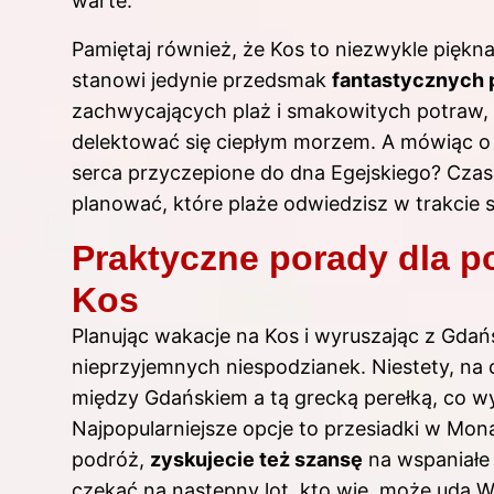
warte.
Pamiętaj również, że Kos to niezwykle piękn
stanowi jedynie przedsmak
fantastycznych 
zachwycających plaż i smakowitych potraw, 
delektować się ciepłym morzem. A mówiąc o
serca przyczepione do dna Egejskiego? Czas p
planować, które plaże odwiedzisz w trakci
Praktyczne porady dla p
Kos
Planując wakacje na Kos i wyruszając z Gda
nieprzyjemnych niespodzianek. Niestety, na
między Gdańskiem a tą grecką perełką, co 
Najpopularniejsze opcje to przesiadki w Mo
podróż,
zyskujecie też szansę
na wspaniałe 
czekać na następny lot, kto wie, może uda 