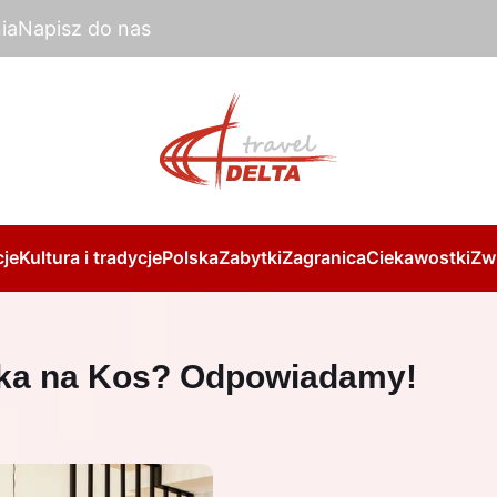
ia
Napisz do nas
je
Kultura i tradycje
Polska
Zabytki
Zagranica
Ciekawostki
Zw
ńska na Kos? Odpowiadamy!