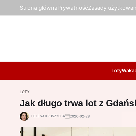
Strona główna
Prywatność
Zasady użytkowan
Loty
Wakac
LOTY
Jak długo trwa lot z Gda
HELENA KRUSZYCKA
2026-02-28