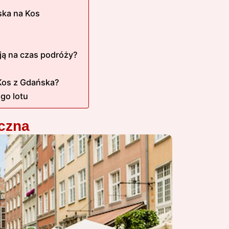
ska na Kos
ają na czas podróży?
 Kos z Gdańska?
go lotu
yczna