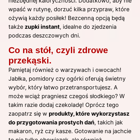
niezbędnej kaloryczności. Dodatkowo, aby nie
wpaść w rutynę, dorzuć kilka przypraw, które
ożywią każdy posiłek! Bezcenną opcją będą
także
zupki instant
, idealne do zjedzenia
podczas deszczowych dni.
Co na stół, czyli zdrowe
przekąski.
Pamiętaj również o warzywach i owocach!
Jabłka, pomidory czy ogórki oferują świetny
wybór, który łatwo przetransportujesz. A
może wciąż pragniesz czegoś słodkiego? W
takim razie dodaj czekoladę! Oprócz tego
zaopatrz się w
produkty, które wykorzystasz
do przygotowania prostych dań
, takich jak
makaron, ryż czy kasze. Gotowanie na jachcie
to nie tylko obowiązek, ale również