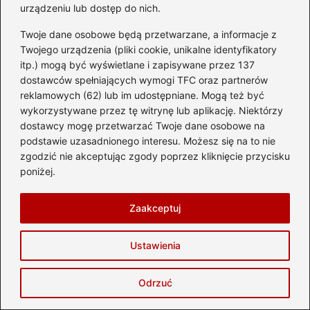
urządzeniu lub dostęp do nich.
Twoje dane osobowe będą przetwarzane, a informacje z
Adres email
*
Twojego urządzenia (pliki cookie, unikalne identyfikatory
itp.) mogą być wyświetlane i zapisywane przez 137
dostawców spełniających wymogi TFC oraz partnerów
reklamowych (62) lub im udostępniane. Mogą też być
Witryna internetowa
wykorzystywane przez tę witrynę lub aplikację. Niektórzy
dostawcy mogę przetwarzać Twoje dane osobowe na
podstawie uzasadnionego interesu. Możesz się na to nie
Zapamiętaj moje dane w tej przeglądarce
zgodzić nie akceptując zgody poprzez kliknięcie przycisku
podczas pisania kolejnych komentarzy.
poniżej.
Zaakceptuj
Poczytaj więcej
Ustawienia
Odrzuć