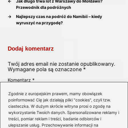
←
Jak długo trwa lot z Warszawy do Mołdawii?
Przewodnik dla podróżnych
→
Najlepszy czas na podróż do Namibii – kiedy
wyruszyć na przygodę?
Dodaj komentarz
Twój adres email nie zostanie opublikowany.
Wymagane pola są oznaczone
*
Komentarz
*
Zgodnie z europejskim prawem, mamy obowiązek
poinformować Cię jak działają pliki "cookies", czyli tzw.
ciasteczka. W dużym skrócie witryna prosi o zgodę na
wykorzystanie Twoich danych. Spersonalizowane reklamy i
treści, pomiar reklam i treści, badanie odbiorców i
ulepszanie usług. Przechowywanie informacji na
Nazwa
*