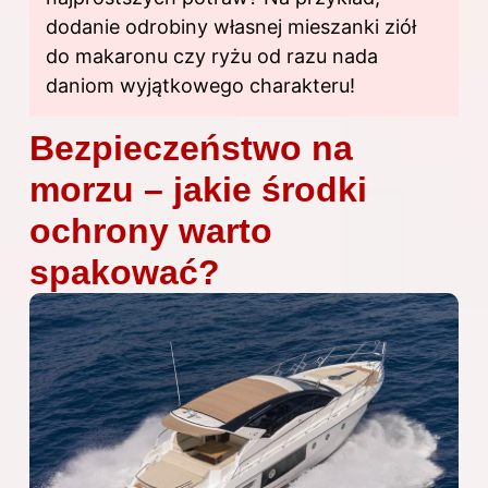
dodanie odrobiny własnej mieszanki ziół
do makaronu czy ryżu od razu nada
daniom wyjątkowego charakteru!
Bezpieczeństwo na
morzu – jakie środki
ochrony warto
spakować?