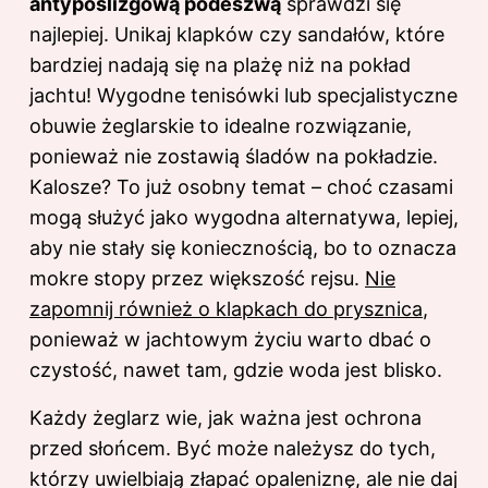
antypoślizgową podeszwą
sprawdzi się
najlepiej. Unikaj klapków czy sandałów, które
bardziej nadają się na plażę niż na pokład
jachtu! Wygodne tenisówki lub specjalistyczne
obuwie żeglarskie to idealne rozwiązanie,
ponieważ nie zostawią śladów na pokładzie.
Kalosze? To już osobny temat – choć czasami
mogą służyć jako wygodna alternatywa, lepiej,
aby nie stały się koniecznością, bo to oznacza
mokre stopy przez większość rejsu.
Nie
zapomnij również o klapkach do prysznica
,
ponieważ w jachtowym życiu warto dbać o
czystość, nawet tam, gdzie woda jest blisko.
Każdy żeglarz wie, jak ważna jest ochrona
przed słońcem. Być może należysz do tych,
którzy uwielbiają złapać opaleniznę, ale nie daj