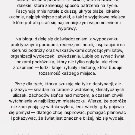
dalekie, które zmieniają sposób patrzenia na życie.
Fascynują mnie hotele z duszą, ukryte plaże, lokalne
kuchnie, najpiękniejsze zabytki, a także wyjątkowe miejsca,
które potrafią stać się najcenniejszym wspomnieniem z
wyprawy.
Na blogu dzielę się doświadczeniami z wypoczynku,
praktycznymi poradami, recenzjami hoteli, inspiracjami na
kierunki podróży oraz wskazówkami dotyczącymi lotów,
organizacji wycieczek i zwiedzania. Lubię opisywać świat
oczami podróżnika, który nie tylko ogląda, ale chce
zrozumieć — ludzi, kraje, rytuały i historię, która buduje
tożsamość każdego miejsca.
Piszę dla tych, którzy szukają nie tylko destynacji, ale
przeżyć — śniadań na tarasie z widokiem, klimatycznych
uliczek, zachodów słońca nad morzem, a czasem chwili
wytchnienia w najbliższym miasteczku. Wierzę, że podróże
nie zaczynają się w dniu wylotu, lecz wtedy, gdy pojawia
się pomysł — dlatego chcę inspirować, pomagać planować
i pokazywać, że świat jest znacznie bliżej, niż się wydaje.