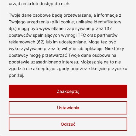
wymarzoną podróż?
urządzeniu lub dostęp do nich.
Kiedy dziecko może podróżować bez
Twoje dane osobowe będą przetwarzane, a informacje z
Twojego urządzenia (pliki cookie, unikalne identyfikatory
podstawki – najważniejsze zasady i
itp.) mogą być wyświetlane i zapisywane przez 137
wskazówki
dostawców spełniających wymogi TFC oraz partnerów
reklamowych (62) lub im udostępniane. Mogą też być
wykorzystywane przez tę witrynę lub aplikację. Niektórzy
dostawcy mogę przetwarzać Twoje dane osobowe na
Bezpieczeństwo i zdrowie w podróży do
podstawie uzasadnionego interesu. Możesz się na to nie
Anglii
zgodzić nie akceptując zgody poprzez kliknięcie przycisku
poniżej.
Co zabrać na wakacje do Anglii
Kultura i zwyczaje w Anglii
Zaakceptuj
Praktyczne akcesoria do podróży po Anglii
Ustawienia
Zmienna pogoda w Anglii
Odrzuć