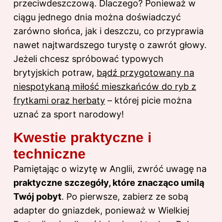
przeciwdeszczową. Dlaczego? Ponieważ w
ciągu jednego dnia można doświadczyć
zarówno słońca, jak i deszczu, co przyprawia
nawet najtwardszego turystę o zawrót głowy.
Jeżeli chcesz spróbować typowych
brytyjskich potraw,
bądź przygotowany na
niespotykaną miłość mieszkańców do ryb z
frytkami oraz herbaty
– której picie można
uznać za sport narodowy!
Kwestie praktyczne i
techniczne
Pamiętając o wizytę w Anglii, zwróć uwagę na
praktyczne szczegóły, które znacząco umilą
Twój pobyt
. Po pierwsze, zabierz ze sobą
adapter do gniazdek, ponieważ w Wielkiej