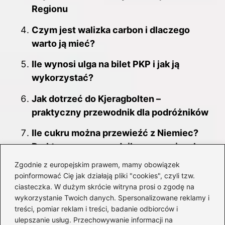
Regionu
Czym jest walizka carbon i dlaczego
warto ją mieć?
Ile wynosi ulga na bilet PKP i jak ją
wykorzystać?
Jak dotrzeć do Kjeragbolten –
praktyczny przewodnik dla podróżników
Ile cukru można przewieźć z Niemiec?
Praktyczny przewodnik po przepisach
Zgodnie z europejskim prawem, mamy obowiązek
Jak bezpiecznie wjechać do strefy stanu
poinformować Cię jak działają pliki "cookies", czyli tzw.
wyjątkowego? Przewodnik dla
ciasteczka. W dużym skrócie witryna prosi o zgodę na
podróżnych
wykorzystanie Twoich danych. Spersonalizowane reklamy i
treści, pomiar reklam i treści, badanie odbiorców i
Albania – kiedy najlepiej zaplanować
ulepszanie usług. Przechowywanie informacji na