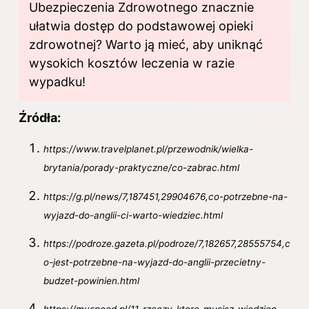
Ubezpieczenia Zdrowotnego znacznie
ułatwia dostęp do podstawowej opieki
zdrowotnej? Warto ją mieć, aby uniknąć
wysokich kosztów leczenia w razie
wypadku!
Źródła:
https://www.travelplanet.pl/przewodnik/wielka-
brytania/porady-praktyczne/co-zabrac.html
https://g.pl/news/7,187451,29904676,co-potrzebne-na-
wyjazd-do-anglii-ci-warto-wiedziec.html
https://podroze.gazeta.pl/podroze/7,182657,28555754,c
o-jest-potrzebne-na-wyjazd-do-anglii-przecietny-
budzet-powinien.html