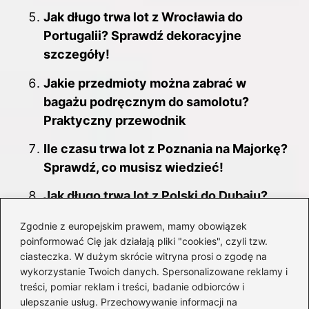
Jak długo trwa lot z Wrocławia do
Portugalii? Sprawdź dekoracyjne
szczegóły!
Jakie przedmioty można zabrać w
bagażu podręcznym do samolotu?
Praktyczny przewodnik
Ile czasu trwa lot z Poznania na Majorkę?
Sprawdź, co musisz wiedzieć!
Jak długo trwa lot z Polski do Dubaju?
Wszystko, co musisz wiedzieć
Zgodnie z europejskim prawem, mamy obowiązek
poinformować Cię jak działają pliki "cookies", czyli tzw.
Jak długo trwa lot z Krakowa do Burgas?
ciasteczka. W dużym skrócie witryna prosi o zgodę na
Sprawdź nasz przewodnik!
wykorzystanie Twoich danych. Spersonalizowane reklamy i
treści, pomiar reklam i treści, badanie odbiorców i
Najlepsze walizki do samolotu 20 kg w
ulepszanie usług. Przechowywanie informacji na
Ryanair – co warto wiedzieć?