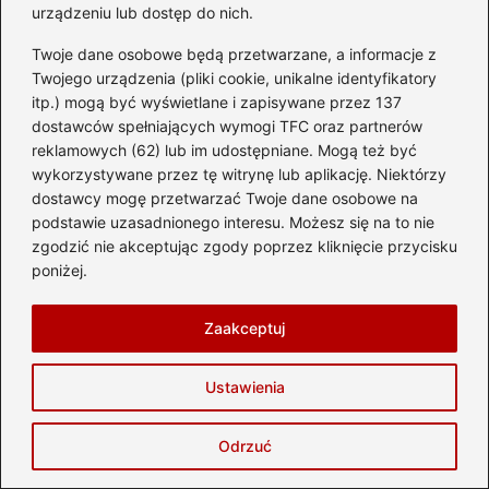
urządzeniu lub dostęp do nich.
Twoje dane osobowe będą przetwarzane, a informacje z
Twojego urządzenia (pliki cookie, unikalne identyfikatory
itp.) mogą być wyświetlane i zapisywane przez 137
dostawców spełniających wymogi TFC oraz partnerów
reklamowych (62) lub im udostępniane. Mogą też być
wykorzystywane przez tę witrynę lub aplikację. Niektórzy
dostawcy mogę przetwarzać Twoje dane osobowe na
podstawie uzasadnionego interesu. Możesz się na to nie
Helena Kruszycka
zgodzić nie akceptując zgody poprzez kliknięcie przycisku
poniżej.
Jestem twórczynią bloga delta-travel.pl — miejsca, gdzie
planowanie wakacji spotyka się z marzeniem o odkrywaniu
świata. Kocham podróże: te bliskie, weekendowe i te
Zaakceptuj
dalekie, które zmieniają sposób patrzenia na życie.
Fascynują mnie hotele z duszą, ukryte plaże, lokalne
kuchnie, najpiękniejsze zabytki, a także wyjątkowe miejsca,
Ustawienia
które potrafią stać się najcenniejszym wspomnieniem z
wyprawy.
Odrzuć
Na blogu dzielę się doświadczeniami z wypoczynku,
praktycznymi poradami, recenzjami hoteli, inspiracjami na