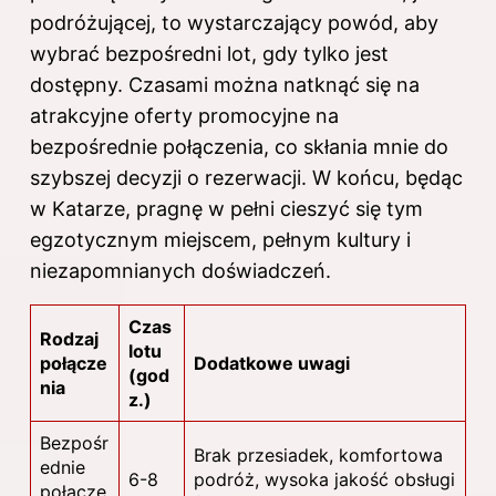
podróżującej, to wystarczający powód, aby
wybrać bezpośredni lot, gdy tylko jest
dostępny. Czasami można natknąć się na
atrakcyjne oferty promocyjne na
bezpośrednie połączenia, co skłania mnie do
szybszej decyzji o rezerwacji. W końcu, będąc
w Katarze, pragnę w pełni cieszyć się tym
egzotycznym miejscem, pełnym kultury i
niezapomnianych doświadczeń.
Czas
Rodzaj
lotu
połącze
Dodatkowe uwagi
(god
nia
z.)
Bezpośr
Brak przesiadek, komfortowa
ednie
6-8
podróż, wysoka jakość obsługi
połącze