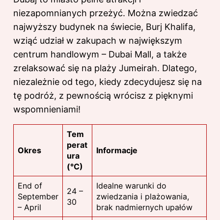
niezapomnianych przeżyć. Można zwiedzać
najwyższy budynek na świecie, Burj Khalifa,
wziąć udział w zakupach w największym
centrum handlowym – Dubai Mall, a także
zrelaksować się na plaży Jumeirah. Dlatego,
niezależnie od tego, kiedy zdecydujesz się na
tę podróż, z pewnością wrócisz z pięknymi
wspomnieniami!
Tem
perat
Okres
Informacje
ura
(°C)
End of
Idealne warunki do
24 –
September
zwiedzania i plażowania,
30
– April
brak nadmiernych upałów