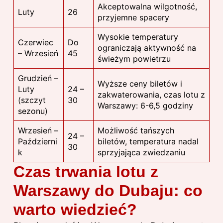
Akceptowalna wilgotność,
Luty
26
przyjemne spacery
Wysokie temperatury
Czerwiec
Do
ograniczają aktywność na
– Wrzesień
45
świeżym powietrzu
Grudzień –
Wyższe ceny biletów i
Luty
24 –
zakwaterowania, czas lotu z
(szczyt
30
Warszawy: 6-6,5 godziny
sezonu)
Wrzesień –
Możliwość tańszych
24 –
Październi
biletów, temperatura nadal
30
k
sprzyjająca zwiedzaniu
Czas trwania lotu z
Warszawy do Dubaju: co
warto wiedzieć?