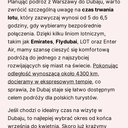
Planując podróż z Warszawy do Dubaju, warto
zwrócić szczególną uwagę na
czas trwania
lotu
, który zazwyczaj wynosi od 5 do 6,5
godziny, gdy wybieramy bezpośrednie
połączenia. Dzięki kilku liniom lotniczym,
takim jak
Emirates
,
Flydubai
, LOT oraz Enter
Air, mamy szansę cieszyć się komfortową
podróżą do jednego z najszybciej
rozwijających się miast na świecie.
Pokonując
odległość wynoszącą około 4300 km,
docieramy w ekspresowym tempie
, co
sprawia, że Dubaj staje się łatwo dostępnym
celem podróży dla polskich turystów.
Jeśli chodzi o idealny czas na wizytę w
Dubaju, to najlepiej wybrać okres od końca
września do kwietnia. Skoro już krążymy