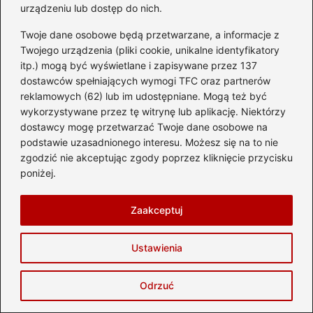
urządzeniu lub dostęp do nich.
Twoje dane osobowe będą przetwarzane, a informacje z
Twojego urządzenia (pliki cookie, unikalne identyfikatory
itp.) mogą być wyświetlane i zapisywane przez 137
dostawców spełniających wymogi TFC oraz partnerów
reklamowych (62) lub im udostępniane. Mogą też być
wykorzystywane przez tę witrynę lub aplikację. Niektórzy
dostawcy mogę przetwarzać Twoje dane osobowe na
podstawie uzasadnionego interesu. Możesz się na to nie
Jaki bagaż do pociągu? Wymiary, limity i
zgodzić nie akceptując zgody poprzez kliknięcie przycisku
zasady przewozu
poniżej.
2026-08-06
Zaakceptuj
Ustawienia
Odrzuć