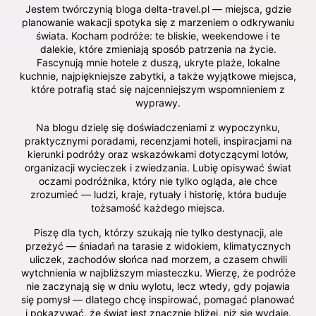
Jestem twórczynią bloga delta-travel.pl — miejsca, gdzie
planowanie wakacji spotyka się z marzeniem o odkrywaniu
świata. Kocham podróże: te bliskie, weekendowe i te
dalekie, które zmieniają sposób patrzenia na życie.
Fascynują mnie hotele z duszą, ukryte plaże, lokalne
kuchnie, najpiękniejsze zabytki, a także wyjątkowe miejsca,
które potrafią stać się najcenniejszym wspomnieniem z
wyprawy.
Na blogu dzielę się doświadczeniami z wypoczynku,
praktycznymi poradami, recenzjami hoteli, inspiracjami na
kierunki podróży oraz wskazówkami dotyczącymi lotów,
organizacji wycieczek i zwiedzania. Lubię opisywać świat
oczami podróżnika, który nie tylko ogląda, ale chce
zrozumieć — ludzi, kraje, rytuały i historię, która buduje
tożsamość każdego miejsca.
Piszę dla tych, którzy szukają nie tylko destynacji, ale
przeżyć — śniadań na tarasie z widokiem, klimatycznych
uliczek, zachodów słońca nad morzem, a czasem chwili
wytchnienia w najbliższym miasteczku. Wierzę, że podróże
nie zaczynają się w dniu wylotu, lecz wtedy, gdy pojawia
się pomysł — dlatego chcę inspirować, pomagać planować
i pokazywać, że świat jest znacznie bliżej, niż się wydaje.