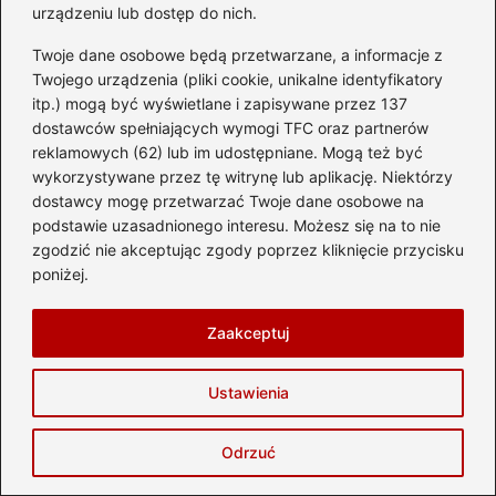
Piszę dla tych, którzy szukają nie tylko destynacji, ale
urządzeniu lub dostęp do nich.
przeżyć — śniadań na tarasie z widokiem, klimatycznych
uliczek, zachodów słońca nad morzem, a czasem chwili
Twoje dane osobowe będą przetwarzane, a informacje z
wytchnienia w najbliższym miasteczku. Wierzę, że podróże
Twojego urządzenia (pliki cookie, unikalne identyfikatory
nie zaczynają się w dniu wylotu, lecz wtedy, gdy pojawia
itp.) mogą być wyświetlane i zapisywane przez 137
się pomysł — dlatego chcę inspirować, pomagać planować
dostawców spełniających wymogi TFC oraz partnerów
i pokazywać, że świat jest znacznie bliżej, niż się wydaje.
reklamowych (62) lub im udostępniane. Mogą też być
wykorzystywane przez tę witrynę lub aplikację. Niektórzy
dostawcy mogę przetwarzać Twoje dane osobowe na
←
Ile trwa lot z Polski do Barcelony? Sprawdź, co warto
podstawie uzasadnionego interesu. Możesz się na to nie
wiedzieć przed podróżą!
zgodzić nie akceptując zgody poprzez kliknięcie przycisku
→
Ile trwa lot z Katowic do Marsa Matruh? Oto
poniżej.
wszystko, co musisz wiedzieć
Zaakceptuj
Dodaj komentarz
Ustawienia
Twój adres email nie zostanie opublikowany.
Odrzuć
Wymagane pola są oznaczone
*