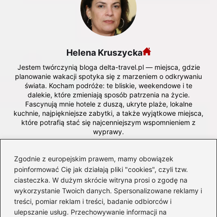
Helena Kruszycka
Jestem twórczynią bloga delta-travel.pl — miejsca, gdzie
planowanie wakacji spotyka się z marzeniem o odkrywaniu
świata. Kocham podróże: te bliskie, weekendowe i te
dalekie, które zmieniają sposób patrzenia na życie.
Fascynują mnie hotele z duszą, ukryte plaże, lokalne
kuchnie, najpiękniejsze zabytki, a także wyjątkowe miejsca,
które potrafią stać się najcenniejszym wspomnieniem z
wyprawy.
Na blogu dzielę się doświadczeniami z wypoczynku,
praktycznymi poradami, recenzjami hoteli, inspiracjami na
Zgodnie z europejskim prawem, mamy obowiązek
kierunki podróży oraz wskazówkami dotyczącymi lotów,
poinformować Cię jak działają pliki "cookies", czyli tzw.
organizacji wycieczek i zwiedzania. Lubię opisywać świat
ciasteczka. W dużym skrócie witryna prosi o zgodę na
oczami podróżnika, który nie tylko ogląda, ale chce
wykorzystanie Twoich danych. Spersonalizowane reklamy i
zrozumieć — ludzi, kraje, rytuały i historię, która buduje
treści, pomiar reklam i treści, badanie odbiorców i
tożsamość każdego miejsca.
ulepszanie usług. Przechowywanie informacji na