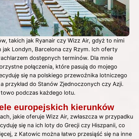
 takich jak Ryanair czy Wizz Air, gdyż to nimi
 jak Londyn, Barcelona czy Rzym. Ich oferty
wachlarzem dostępnych terminów. Dla mnie
orzystne połączenia, które pasują do mojego
yduję się na polskiego przewoźnika lotniczego
na przykład do Stanów Zjednoczonych czy Azji.
ortowo podczas każdego lotu.
iele europejskich kierunków
ch, jakie oferuje Wizz Air, zwłaszcza w przypadku
duję się na ich loty do Grecji czy Hiszpanii, co
ięcej, z Katowic można łatwo przesiąść się na inne