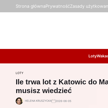
Strona główna
Prywatność
Zasady użytkowan
Loty
Wakac
LOTY
Ile trwa lot z Katowic do 
musisz wiedzieć
HELENA KRUSZYCKA
2026-06-05