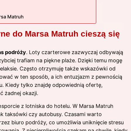
rsa Matruh
rne do Marsa Matruh cieszą się
as podróży
. Loty czarterowe zazwyczaj odbywają
zybciej trafiam na piękne plaże. Dzięki temu mogę
 relaksie. Często otrzymuję także wskazówki od
ować w ten sposób, a ich entuzjazm z pewnością
. Kiedy tylko znajdę odpowiednią ofertę,
ć żadnej okazji.
porcie z lotniska do hotelu. W Marsa Matruh
jak taksówki czy autobusy. Czasami warto
ez biuro podróży, co umożliwia uniknięcie stresu
wania. Z niecierpliwością czekam na chwilę, kiedy