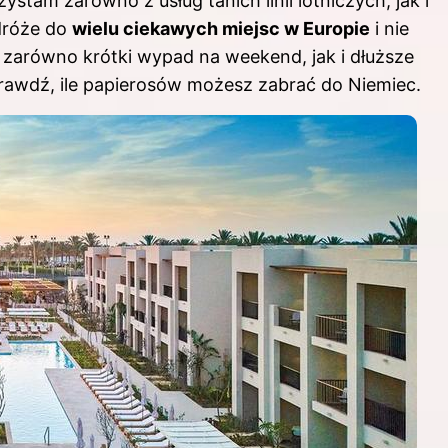
tam zarówno z usług tanich linii lotniczych, jak i
dróże do
wielu ciekawych miejsc w Europie
i nie
 zarówno krótki wypad na weekend, jak i dłuższe
sprawdź,
ile papierosów możesz zabrać do Niemiec
.