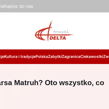
ia
Napisz do nas
je
Kultura i tradycje
Polska
Zabytki
Zagranica
Ciekawostki
Zw
Marsa Matruh? Oto wszystko, co