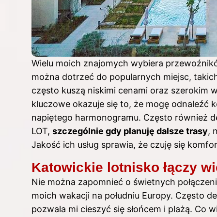
Wielu moich znajomych wybiera przewoźników,
można dotrzeć do popularnych miejsc, takich
często kuszą niskimi cenami oraz szerokim 
kluczowe okazuje się to, że mogę odnaleźć k
napiętego harmonogramu. Często również dec
LOT,
szczególnie gdy planuję dalsze trasy
, 
Jakość ich usług sprawia, że czuję się komf
Katowickie lotnisko łączy w
Nie można zapomnieć o świetnych połączenia
moich wakacji na południu Europy. Często decy
pozwala mi cieszyć się słońcem i plażą. Co w