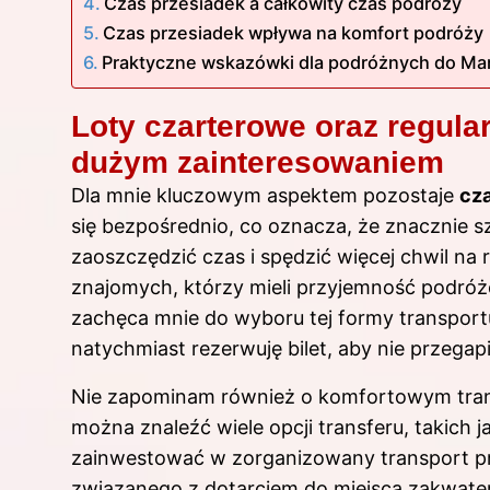
Czas przesiadek a całkowity czas podróży
Czas przesiadek wpływa na komfort podróży
Praktyczne wskazówki dla podróżnych do Ma
Loty czarterowe oraz regula
dużym zainteresowaniem
Dla mnie kluczowym aspektem pozostaje
cz
się bezpośrednio, co oznacza, że znacznie s
zaoszczędzić czas i spędzić więcej chwil na
znajomych, którzy mieli przyjemność podróż
zachęca mnie do wyboru tej formy transportu
natychmiast rezerwuję bilet, aby nie przegapi
Nie zapominam również o komfortowym trans
można znaleźć wiele opcji transferu, takich 
zainwestować w zorganizowany transport prz
związanego z dotarciem do miejsca zakwatero