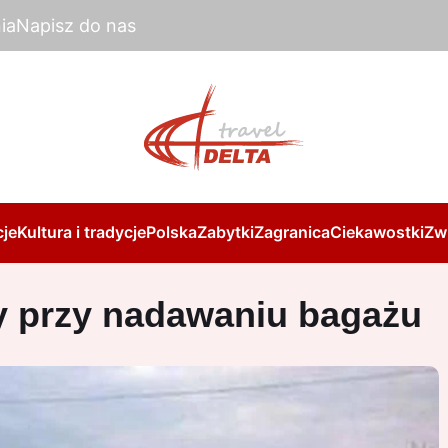
ia
Napisz do nas
je
Kultura i tradycje
Polska
Zabytki
Zagranica
Ciekawostki
Zw
y przy nadawaniu bagażu