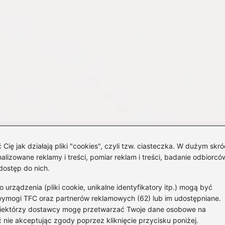
 jak działają pliki "cookies", czyli tzw. ciasteczka. W dużym skró
izowane reklamy i treści, pomiar reklam i treści, badanie odbiorców
dostęp do nich.
rządzenia (pliki cookie, unikalne identyfikatory itp.) mogą być
wymogi TFC oraz partnerów reklamowych (62) lub im udostępniane.
 Niektórzy dostawcy mogę przetwarzać Twoje dane osobowe na
Strona g
 nie akceptując zgody poprzez kliknięcie przycisku poniżej.