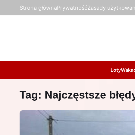
Strona główna
Prywatność
Zasady użytkowan
Loty
Wakac
Tag:
Najczęstsze błęd