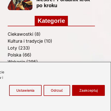
po kroku
Kategorie
Ciekawostki
(8)
Kultura i tradycje
(10)
Loty
(233)
Polska
(66)
Wakacje
(295)
Zabytki
(8)
cie
Zagranica
(46)
 i
Zwiedzanie
(8)
Ustawienia
Odrzuć
Zaakceptuj
łówna
Prywatność
Zasady użytkowania
Napisz do nas