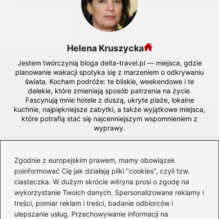
Helena Kruszycka
Jestem twórczynią bloga delta-travel.pl — miejsca, gdzie
planowanie wakacji spotyka się z marzeniem o odkrywaniu
świata. Kocham podróże: te bliskie, weekendowe i te
dalekie, które zmieniają sposób patrzenia na życie.
Fascynują mnie hotele z duszą, ukryte plaże, lokalne
kuchnie, najpiękniejsze zabytki, a także wyjątkowe miejsca,
które potrafią stać się najcenniejszym wspomnieniem z
wyprawy.
Na blogu dzielę się doświadczeniami z wypoczynku,
praktycznymi poradami, recenzjami hoteli, inspiracjami na
Zgodnie z europejskim prawem, mamy obowiązek
kierunki podróży oraz wskazówkami dotyczącymi lotów,
poinformować Cię jak działają pliki "cookies", czyli tzw.
organizacji wycieczek i zwiedzania. Lubię opisywać świat
ciasteczka. W dużym skrócie witryna prosi o zgodę na
oczami podróżnika, który nie tylko ogląda, ale chce
zrozumieć — ludzi, kraje, rytuały i historię, która buduje
wykorzystanie Twoich danych. Spersonalizowane reklamy i
tożsamość każdego miejsca.
treści, pomiar reklam i treści, badanie odbiorców i
ulepszanie usług. Przechowywanie informacji na
Piszę dla tych, którzy szukają nie tylko destynacji, ale