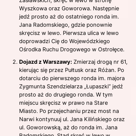
Zasławskich, skręć w lewo w stronę
Wyszkowa oraz Goworowa. Następnie
jedź prosto aż do ostatniego ronda im.
Jana Radomskiego, gdzie ponownie
skręcisz w lewo. Pierwsza ulica w lewo
doprowadzi Cię do Wojewódzkiego
Ośrodka Ruchu Drogowego w Ostrołęce.
Dojazd z Warszawy:
Zmierzaj drogą nr 61,
kierując się przez Pułtusk oraz Różan. Po
dotarciu do pierwszego ronda im. majora
Zygmunta Szendzielarza „Łupaszki” jedź
prosto aż do drugiego ronda. W tym
miejscu skręcisz w prawo na Stare
Miasto. Po przejechaniu przez most na
Narwi kontynuuj ul. Jana Kilińskiego oraz
ul. Goworowską, aż do ronda im. Jana
Radomskiego. Stąd skręć w lewo w