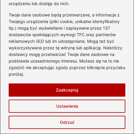
urządzeniu lub dostęp do nich.
przeżyć — śniadań na tarasie z widokiem, klimatycznych
uliczek, zachodów słońca nad morzem, a czasem chwili
Twoje dane osobowe będą przetwarzane, a informacje z
wytchnienia w najbliższym miasteczku. Wierzę, że podróże
Twojego urządzenia (pliki cookie, unikalne identyfikatory
nie zaczynają się w dniu wylotu, lecz wtedy, gdy pojawia
się pomysł — dlatego chcę inspirować, pomagać planować
itp.) mogą być wyświetlane i zapisywane przez 137
i pokazywać, że świat jest znacznie bliżej, niż się wydaje.
dostawców spełniających wymogi TFC oraz partnerów
reklamowych (62) lub im udostępniane. Mogą też być
wykorzystywane przez tę witrynę lub aplikację. Niektórzy
←
Ile czasu zajmuje lot do Ománu z Krakowa? Sprawdź
dostawcy mogę przetwarzać Twoje dane osobowe na
szczegóły!
podstawie uzasadnionego interesu. Możesz się na to nie
zgodzić nie akceptując zgody poprzez kliknięcie przycisku
→
Jak długo trwa lot z Warszawy do Bari? Przewodnik
poniżej.
dla podróżników
Zaakceptuj
Dodaj komentarz
Ustawienia
Twój adres email nie zostanie opublikowany.
Odrzuć
Wymagane pola są oznaczone
*