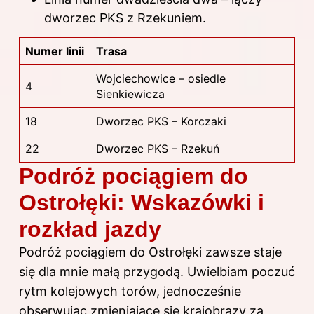
dworzec PKS z Rzekuniem.
Numer linii
Trasa
Wojciechowice – osiedle
4
Sienkiewicza
18
Dworzec PKS – Korczaki
22
Dworzec PKS – Rzekuń
Podróż pociągiem do
Ostrołęki: Wskazówki i
rozkład jazdy
Podróż pociągiem do Ostrołęki zawsze staje
się dla mnie małą przygodą. Uwielbiam poczuć
rytm kolejowych torów, jednocześnie
obserwując zmieniające się krajobrazy za