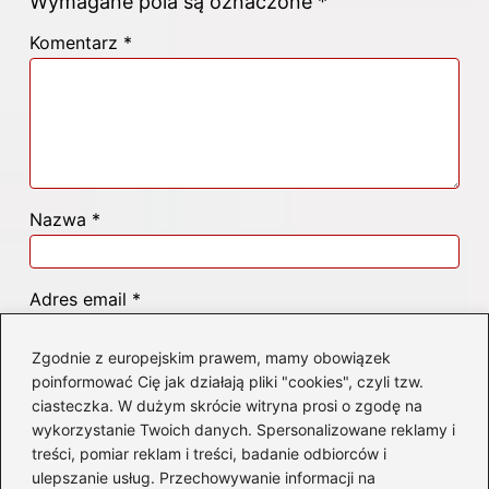
Wymagane pola są oznaczone
*
Komentarz
*
Nazwa
*
Adres email
*
Zgodnie z europejskim prawem, mamy obowiązek
Witryna internetowa
poinformować Cię jak działają pliki "cookies", czyli tzw.
ciasteczka. W dużym skrócie witryna prosi o zgodę na
wykorzystanie Twoich danych. Spersonalizowane reklamy i
treści, pomiar reklam i treści, badanie odbiorców i
Zapamiętaj moje dane w tej przeglądarce
podczas pisania kolejnych komentarzy.
ulepszanie usług. Przechowywanie informacji na