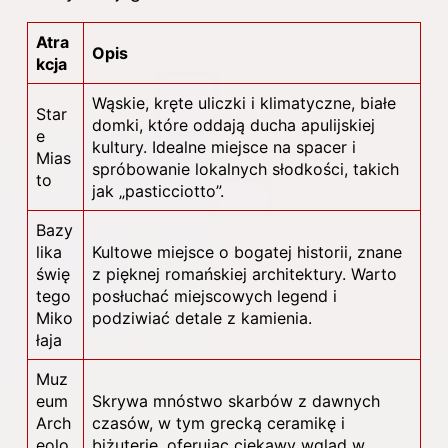
Atra
Opis
kcja
Wąskie, kręte uliczki i klimatyczne, białe
Star
domki, które oddają ducha apulijskiej
e
kultury. Idealne miejsce na spacer i
Mias
spróbowanie lokalnych słodkości, takich
to
jak „pasticciotto”.
Bazy
lika
Kultowe miejsce o bogatej historii, znane
świę
z pięknej romańskiej architektury. Warto
tego
posłuchać miejscowych legend i
Miko
podziwiać detale z kamienia.
łaja
Muz
eum
Skrywa mnóstwo skarbów z dawnych
Arch
czasów, w tym grecką ceramikę i
eolo
biżuterię, oferując ciekawy wgląd w