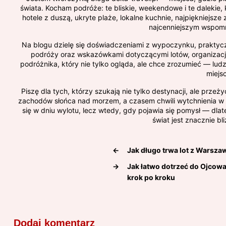
świata. Kocham podróże: te bliskie, weekendowe i te dalekie,
hotele z duszą, ukryte plaże, lokalne kuchnie, najpiękniejsze 
najcenniejszym wspom
Na blogu dzielę się doświadczeniami z wypoczynku, praktyczn
podróży oraz wskazówkami dotyczącymi lotów, organizacji
podróżnika, który nie tylko ogląda, ale chce zrozumieć — ludzi
miejs
Piszę dla tych, którzy szukają nie tylko destynacji, ale prze
zachodów słońca nad morzem, a czasem chwili wytchnienia w 
się w dniu wylotu, lecz wtedy, gdy pojawia się pomysł — dl
świat jest znacznie bli
←
Jak długo trwa lot z Warsza
→
Jak łatwo dotrzeć do Ojcow
krok po kroku
Dodaj komentarz