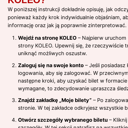
KOLEO?
W poniższej instrukcji dokładnie opisuję, jak odc
ponieważ każdy krok indywidualnie objaśniam, ab
informację oraz jak ją poprawnie zinterpretować.
Wejdź na stronę KOLEO
– Najpierw uruchom s
strony KOLEO. Upewnij się, że rzeczywiście t
uniknąć możliwych oszustw.
Zaloguj się na swoje konto
– Jeśli posiadasz
logowania, aby się zalogować. W przeciwnym 
następne kroki, aby uzyskać bilet w formacie
wymagane, to zdecydowanie upraszcza śledze
Znajdź zakładkę „Moje bilety”
– Po zalogowani
stronie. W tej zakładce odkryjesz wszystkie 
Otwórz szczegóły wybranego biletu
– Klikni
szczegóły. W tej sekcji natrafisz na wszystkie