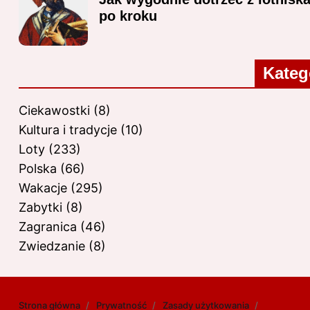
po kroku
Kateg
Ciekawostki
(8)
Kultura i tradycje
(10)
Loty
(233)
Polska
(66)
Wakacje
(295)
Zabytki
(8)
Zagranica
(46)
Zwiedzanie
(8)
Strona główna
Prywatność
Zasady użytkowania