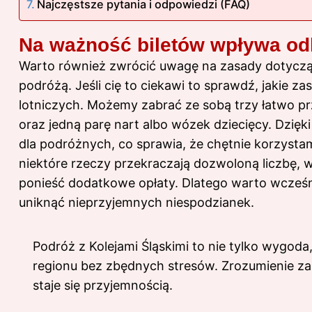
Najczęstsze pytania i odpowiedzi (FAQ)
Na ważność biletów wpływa odl
Warto również zwrócić uwagę na zasady dotycząc
podróżą. Jeśli cię to ciekawi to sprawdź,
jakie za
lotniczych
. Możemy zabrać ze sobą trzy łatwo prz
oraz jedną parę nart albo wózek dziecięcy. Dzię
dla podróżnych, co sprawia, że chętnie korzystam
niektóre rzeczy przekraczają dozwoloną liczbę, 
ponieść dodatkowe opłaty. Dlatego warto wcześn
uniknąć nieprzyjemnych niespodzianek.
Podróż z Kolejami Śląskimi to nie tylko wygod
regionu bez zbędnych stresów. Zrozumienie z
staje się przyjemnością.