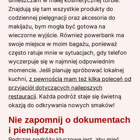
umieszczam w małej kosmetycznej torbie.
Znajdują się tam wszystkie produkty do
codziennej pielęgnacji oraz akcesoria do
makijażu, bym mogła być gotowa na
wieczorne wyjście. Również powerbank ma
swoje miejsce w moim bagażu, ponieważ
często ratuje mnie w sytuacjach, gdy telefon
wyczerpuje się w najmniej odpowiednim
momencie. Jeśli planuję spróbować lokalnej
kuchni,
z pewnością mam też kilka poleceń od
przyjaciół dotyczących najlepszych
restauracji
. Każda podróż staje się świetną
okazją do odkrywania nowych smaków!
Nie zapomnij o dokumentach
i pieniądzach
Podczas podróży kluczowe jest, aby mieć