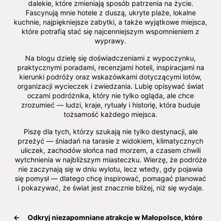
dalekie, które zmieniają sposób patrzenia na życie.
Fascynują mnie hotele z duszą, ukryte plaże, lokalne
kuchnie, najpiękniejsze zabytki, a także wyjątkowe miejsca,
które potrafią stać się najcenniejszym wspomnieniem z
wyprawy.
Na blogu dzielę się doświadczeniami z wypoczynku,
praktycznymi poradami, recenzjami hoteli, inspiracjami na
kierunki podróży oraz wskazówkami dotyczącymi lotów,
organizacji wycieczek i zwiedzania. Lubię opisywać świat
oczami podróżnika, który nie tylko ogląda, ale chce
zrozumieć — ludzi, kraje, rytuały i historię, która buduje
tożsamość każdego miejsca.
Piszę dla tych, którzy szukają nie tylko destynacji, ale
przeżyć — śniadań na tarasie z widokiem, klimatycznych
uliczek, zachodów słońca nad morzem, a czasem chwili
wytchnienia w najbliższym miasteczku. Wierzę, że podróże
nie zaczynają się w dniu wylotu, lecz wtedy, gdy pojawia
się pomysł — dlatego chcę inspirować, pomagać planować
i pokazywać, że świat jest znacznie bliżej, niż się wydaje.
←
Odkryj niezapomniane atrakcje w Małopolsce, które