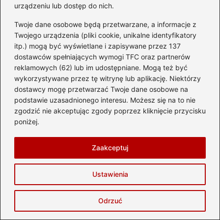
urządzeniu lub dostęp do nich.
Twoje dane osobowe będą przetwarzane, a informacje z
Twojego urządzenia (pliki cookie, unikalne identyfikatory
itp.) mogą być wyświetlane i zapisywane przez 137
dostawców spełniających wymogi TFC oraz partnerów
reklamowych (62) lub im udostępniane. Mogą też być
wykorzystywane przez tę witrynę lub aplikację. Niektórzy
Ile waży walizka do samolotu? limity i
dostawcy mogę przetwarzać Twoje dane osobowe na
jak uniknąć dopłat
podstawie uzasadnionego interesu. Możesz się na to nie
zgodzić nie akceptując zgody poprzez kliknięcie przycisku
2026-08-02
poniżej.
Zaakceptuj
Ustawienia
Zwiedzanie
Odrzuć