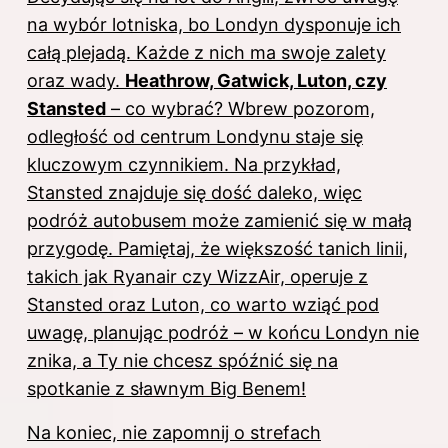
na wybór lotniska, bo Londyn dysponuje ich
całą plejadą. Każde z nich ma swoje zalety
oraz wady.
Heathrow, Gatwick, Luton, czy
Stansted
– co wybrać? Wbrew pozorom,
odległość od centrum Londynu staje się
kluczowym czynnikiem. Na przykład,
Stansted znajduje się dość daleko, więc
podróż autobusem może zamienić się w małą
przygodę. Pamiętaj, że większość tanich linii,
takich jak Ryanair czy WizzAir, operuje z
Stansted oraz Luton, co warto wziąć pod
uwagę, planując podróż – w końcu Londyn nie
znika, a Ty nie chcesz spóźnić się na
spotkanie z sławnym Big Benem!
Na koniec, nie zapomnij o strefach