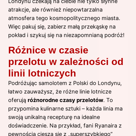
Londynu czekają na ciebie nie tylko słynne
atrakcje, ale również niepowtarzalna
atmosfera tego kosmopolitycznego miasta.
Więc pakuj się, zabierz małą przekąskę na
pokład i szykuj się na niezapomnianą podróż!
Różnice w czasie
przelotu w zależności od
linii lotniczych
Podróżując samolotem z
Polski do
Londynu,
łatwo zauważysz, że różne linie lotnicze
oferują
różnorodne czasy przelotów
. To
przypomina kulinarne sztuki – każda linia ma
swoją unikalną recepturę na idealne
doświadczenie. Na przykład, fani Ryanaira z
pewnością cieszą się z „superszybkiego”