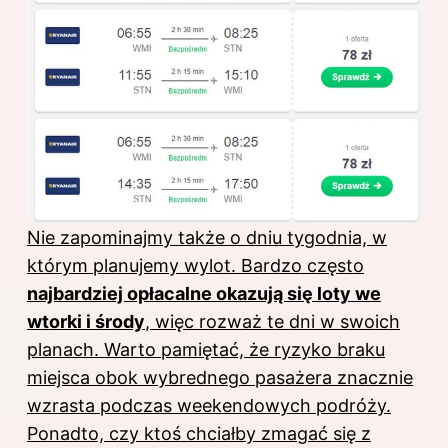
Nie zapominajmy także o dniu tygodnia, w
którym planujemy wylot. Bardzo często
najbardziej opłacalne okazują się loty we
wtorki i środy
, więc rozważ te dni w swoich
planach. Warto pamiętać, że ryzyko braku
miejsca obok wybrednego pasażera znacznie
wzrasta podczas weekendowych podróży.
Ponadto, czy ktoś chciałby zmagać się z