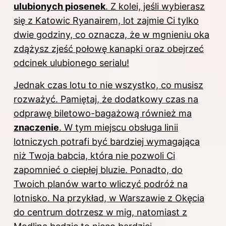
ulubionych piosenek
. Z kolei, jeśli wybierasz
się z Katowic Ryanairem, lot zajmie Ci tylko
dwie godziny, co oznacza, że w mgnieniu oka
zdążysz zjeść połowę kanapki oraz obejrzeć
odcinek ulubionego serialu!
Jednak czas lotu to nie wszystko, co musisz
rozważyć. Pamiętaj, że dodatkowy czas na
odprawę biletowo-bagażową również ma
znaczenie
. W tym miejscu obsługa linii
lotniczych potrafi być bardziej wymagająca
niż Twoja babcia, która nie pozwoli Ci
zapomnieć o ciepłej bluzie. Ponadto, do
Twoich planów warto wliczyć podróż na
lotnisko. Na przykład, w Warszawie z Okęcia
do centrum dotrzesz w mig, natomiast z