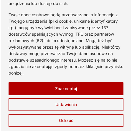
urządzeniu lub dostęp do nich.
Twoje dane osobowe będą przetwarzane, a informacje z
Twojego urządzenia (pliki cookie, unikalne identyfikatory
Ile waży walizka do samolotu? limity i
itp.) mogą być wyświetlane i zapisywane przez 137
jak uniknąć dopłat
dostawców spełniających wymogi TFC oraz partnerów
2026-08-02
reklamowych (62) lub im udostępniane. Mogą też być
wykorzystywane przez tę witrynę lub aplikację. Niektórzy
dostawcy mogę przetwarzać Twoje dane osobowe na
podstawie uzasadnionego interesu. Możesz się na to nie
zgodzić nie akceptując zgody poprzez kliknięcie przycisku
poniżej.
Zaakceptuj
Zwiedzanie
Ustawienia
Odkryj niezapomniane
atrakcje w Małopolsce,
Odrzuć
które musisz zobaczyć