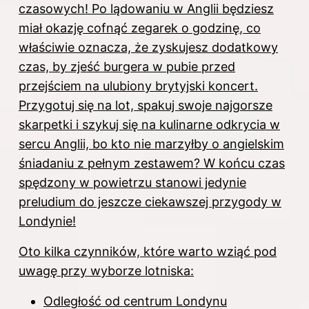
czasowych! Po lądowaniu w Anglii
będziesz
miał okazję cofnąć zegarek o godzinę
, co
właściwie oznacza, że zyskujesz dodatkowy
czas, by zjeść burgera w pubie przed
przejściem na ulubiony brytyjski koncert.
Przygotuj się na lot, spakuj swoje najgorsze
skarpetki i szykuj się na kulinarne odkrycia w
sercu Anglii, bo kto nie marzyłby o angielskim
śniadaniu z pełnym zestawem? W końcu czas
spędzony w powietrzu stanowi jedynie
preludium do jeszcze ciekawszej przygody w
Londynie!
Oto kilka czynników, które warto wziąć pod
uwagę przy wyborze lotniska:
Odległość od centrum Londynu