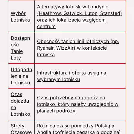
Alternatywy lotnisk w Londynie
Wybór
(Heathrow, Gatwick, Luton, Stansted)
Lotniska
oraz ich lokalizacja względem
centrum
Dostępn
Obecność tanich linii lotniczych (np.
ość
Ryanair, WizzAir) w kontekście
Tanie
lotniska
Loty
Udogodn
Infrastruktura i oferta usług na
ienia na
wybranym lotnisku
Lotnisku
Czas
Czas potrzebny na podróż na
dojazdu
lotnisko, który należy uwzględnić w
na
planach podróży
Lotnisko
Strefy
Różnica czasu pomiędzy Polską a
Czasowe
Anglią (cofnięcie zegarka o godzinę)