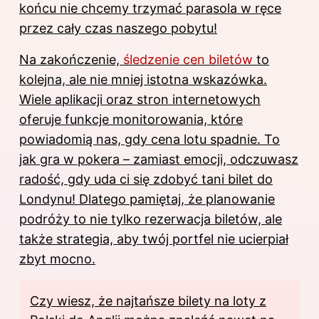
końcu nie chcemy trzymać parasola w ręce
przez cały czas naszego pobytu!
Na zakończenie,
śledzenie cen biletów
to
kolejna, ale nie mniej istotna wskazówka.
Wiele aplikacji oraz stron internetowych
oferuje funkcje monitorowania, które
powiadomią nas, gdy cena lotu spadnie. To
jak gra w pokera – zamiast emocji, odczuwasz
radość, gdy uda ci się zdobyć tani bilet
do
Londynu
! Dlatego pamiętaj, że planowanie
podróży to nie tylko rezerwacja biletów, ale
także strategia, aby twój portfel nie ucierpiał
zbyt mocno.
Czy wiesz, że najtańsze bilety na loty z