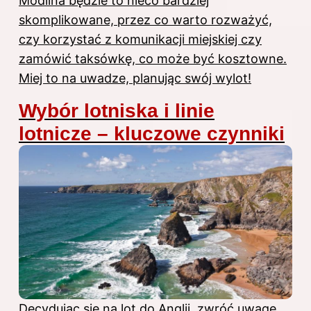
Modlina będzie to nieco bardziej
skomplikowane, przez co warto rozważyć,
czy korzystać z komunikacji miejskiej czy
zamówić taksówkę, co może być kosztowne.
Miej to na uwadze, planując swój wylot!
Wybór lotniska i linie
lotnicze – kluczowe czynniki
Decydując się na lot
do Anglii
, zwróć uwagę