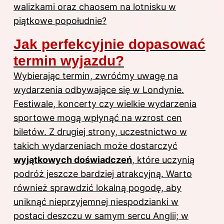
walizkami oraz chaosem na lotnisku w
piątkowe popołudnie?
Jak perfekcyjnie dopasować
termin wyjazdu?
Wybierając termin, zwróćmy uwagę na
wydarzenia odbywające się w Londynie.
Festiwale, koncerty czy wielkie wydarzenia
sportowe mogą wpłynąć na wzrost cen
biletów. Z drugiej strony, uczestnictwo w
takich wydarzeniach może dostarczyć
wyjątkowych doświadczeń
, które uczynią
podróż jeszcze bardziej atrakcyjną. Warto
również sprawdzić lokalną pogodę, aby
uniknąć nieprzyjemnej niespodzianki w
postaci deszczu w samym sercu Anglii; w