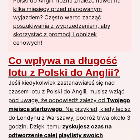
Polski do Anglii można znaleźć nawet na
kilka miesięcy przed planowanym
wyjazdem? Często warto zacząć
poszukiwania z wyprzedzeniem, aby
skorzystać z promocji i obniżek
cenowych!
Co wpływa na długość
lotu z Polski do Anglii?
Jeśli kiedykolwiek zastanawiałeś się nad
czasem lotu
z Polski
do Anglii, musisz wziąć
pod uwagę, że odpowiedź zależy od
Twojego
miejsca startowego
. Na przykład, kiedy lecisz
do Londynu z Warszawy, podróż trwa około 3
godzin. Dzięki temu
zyskujesz czas na
odtworzenie całej playlisty swoich