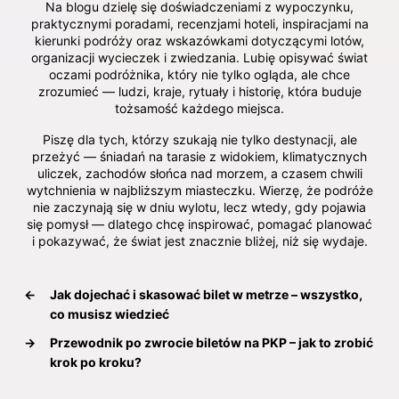
Na blogu dzielę się doświadczeniami z wypoczynku,
praktycznymi poradami, recenzjami hoteli, inspiracjami na
kierunki podróży oraz wskazówkami dotyczącymi lotów,
organizacji wycieczek i zwiedzania. Lubię opisywać świat
oczami podróżnika, który nie tylko ogląda, ale chce
zrozumieć — ludzi, kraje, rytuały i historię, która buduje
tożsamość każdego miejsca.
Piszę dla tych, którzy szukają nie tylko destynacji, ale
przeżyć — śniadań na tarasie z widokiem, klimatycznych
uliczek, zachodów słońca nad morzem, a czasem chwili
wytchnienia w najbliższym miasteczku. Wierzę, że podróże
nie zaczynają się w dniu wylotu, lecz wtedy, gdy pojawia
się pomysł — dlatego chcę inspirować, pomagać planować
i pokazywać, że świat jest znacznie bliżej, niż się wydaje.
←
Jak dojechać i skasować bilet w metrze – wszystko,
co musisz wiedzieć
→
Przewodnik po zwrocie biletów na PKP – jak to zrobić
krok po kroku?