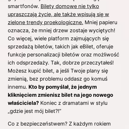
smartfonów.
Bilety domowe nie tylko
upraszczają życie, ale także wpisują się w
zielone trendy proekologiczne.
Mniej papieru
oznacza, że mniej drzew zostaje wyciętych!
Co więcej, wiele platform zajmujących się
sprzedażą biletów, takich jak eBilet, oferuje
funkcje personalizacji biletów oraz możliwość
ich odsprzedaży. Tak, dobrze przeczytałeś!
Możesz kupić bilet, a jeśli Twoje plany się
zmienią, bez problemu oddasz go komuś
innemu.
Kto by pomyślał, że jednym
kliknięciem zmienisz bilet na jego nowego
właściciela?
Koniec z dramatami w stylu
„gdzie jest mój bilet?!”
Co z bezpieczeństwem? Z każdym rokiem