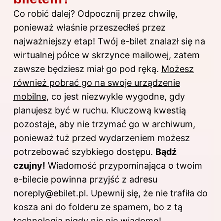
Co robić dalej? Odpocznij przez chwilę,
ponieważ właśnie przeszedłeś przez
najważniejszy etap! Twój e-bilet znalazł się na
wirtualnej półce w skrzynce mailowej, zatem
zawsze będziesz miał go pod ręką.
Możesz
również pobrać go na swoje urządzenie
mobilne
, co jest niezwykle wygodne, gdy
planujesz być w ruchu. Kluczową kwestią
pozostaje, aby nie trzymać go w archiwum,
ponieważ tuż przed wydarzeniem możesz
potrzebować szybkiego dostępu.
Bądź
czujny!
Wiadomość przypominająca o twoim
e-bilecie powinna przyjść z adresu
noreply@ebilet.pl
. Upewnij się, że nie trafiła do
kosza ani do folderu ze spamem, bo z tą
technologią nigdy nic nie wiadomo!