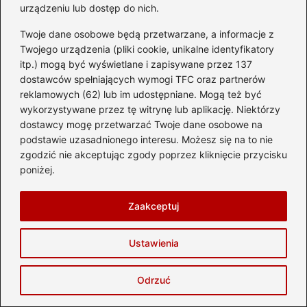
urządzeniu lub dostęp do nich.
2026-03-31
Twoje dane osobowe będą przetwarzane, a informacje z
Twojego urządzenia (pliki cookie, unikalne identyfikatory
itp.) mogą być wyświetlane i zapisywane przez 137
dostawców spełniających wymogi TFC oraz partnerów
reklamowych (62) lub im udostępniane. Mogą też być
wykorzystywane przez tę witrynę lub aplikację. Niektórzy
dostawcy mogę przetwarzać Twoje dane osobowe na
podstawie uzasadnionego interesu. Możesz się na to nie
zgodzić nie akceptując zgody poprzez kliknięcie przycisku
poniżej.
Zaakceptuj
Poznaj, ile kosztował bilet na koncert
Ustawienia
Genzy i czy warto było na niego iść
2026-03-06
Odrzuć