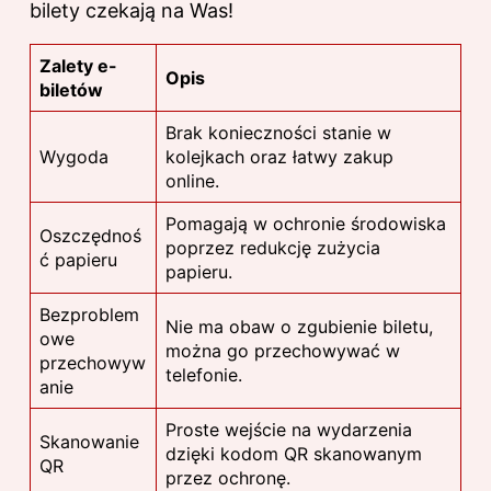
bilety czekają na Was!
Zalety e-
Opis
biletów
Brak konieczności stanie w
Wygoda
kolejkach oraz łatwy zakup
online.
Pomagają w ochronie środowiska
Oszczędnoś
poprzez redukcję zużycia
ć papieru
papieru.
Bezproblem
Nie ma obaw o zgubienie biletu,
owe
można go przechowywać w
przechowyw
telefonie.
anie
Proste wejście na wydarzenia
Skanowanie
dzięki kodom QR skanowanym
QR
przez ochronę.