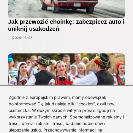
Jak przewozić choinkę: zabezpiecz auto i
uniknij uszkodzeń
2026-08-03
Zgodnie z europejskim prawem, mamy obowiązek
poinformować Cię jak działają pliki "cookies", czyli tzw.
ciasteczka. W dużym skrócie witryna prosi o zgodę na
wykorzystanie Twoich danych. Spersonalizowane reklamy i
Odkryj fascynujące atrakcje kulturowe,
treści, pomiar reklam i treści, badanie odbiorców i
które musisz zobaczyć w Polsce
ulepszanie usług. Przechowywanie informacji na