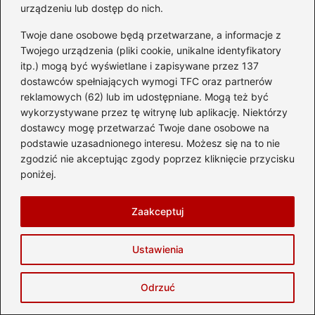
urządzeniu lub dostęp do nich.
Jak dojechać z Trapani do Erice —
Twoje dane osobowe będą przetwarzane, a informacje z
najszybsze trasy i praktyczne wskazówki
Twojego urządzenia (pliki cookie, unikalne identyfikatory
2026-08-03
itp.) mogą być wyświetlane i zapisywane przez 137
dostawców spełniających wymogi TFC oraz partnerów
reklamowych (62) lub im udostępniane. Mogą też być
wykorzystywane przez tę witrynę lub aplikację. Niektórzy
dostawcy mogę przetwarzać Twoje dane osobowe na
podstawie uzasadnionego interesu. Możesz się na to nie
zgodzić nie akceptując zgody poprzez kliknięcie przycisku
poniżej.
Zaakceptuj
Ustawienia
Korfu: kiedy najlepiej jechać — pogoda,
Odrzuć
tłumy i ceny