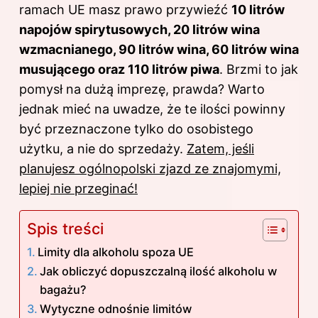
ramach UE masz prawo przywieźć
10 litrów
napojów spirytusowych, 20 litrów wina
wzmacnianego, 90 litrów wina, 60 litrów wina
musującego oraz 110 litrów piwa
. Brzmi to jak
pomysł na dużą imprezę, prawda? Warto
jednak mieć na uwadze, że te ilości powinny
być przeznaczone tylko do osobistego
użytku, a nie do sprzedaży.
Zatem, jeśli
planujesz ogólnopolski zjazd ze znajomymi,
lepiej nie przeginać!
Spis treści
Limity dla alkoholu spoza UE
Jak obliczyć dopuszczalną ilość alkoholu w
bagażu?
Wytyczne odnośnie limitów