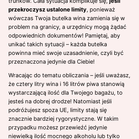
trunków. Cała sytuacja komplikuje się,
jeśli
przekroczysz ustalone limity
, ponieważ
wówczas Twoja butelka wina zamienia się w
problem na granicy, a urzędnicy mogą żądać
odpowiednich dokumentów! Pamiętaj, aby
unikać takich sytuacji – każda butelka
powinna mieć swoje uzasadnienie, czyli być
przeznaczona jedynie dla Ciebie!
Wracając do tematu obliczania – jeśli uważasz,
że cztery litry wina i 16 litrów piwa stanowią
wystarczającą ilość dla Twojego bagażu, to
jesteś na dobrej drodze! Natomiast jeśli
podróżujesz spoza UE, limity stają się
znacznie bardziej rygorystyczne. W takim
przypadku możesz przewieźć jedynie
niewielką ilość mocnego alkoholu lub tylko