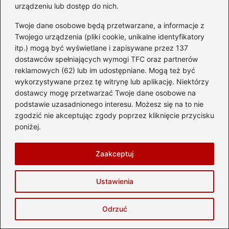
urządzeniu lub dostęp do nich.
Twoje dane osobowe będą przetwarzane, a informacje z
Twojego urządzenia (pliki cookie, unikalne identyfikatory
itp.) mogą być wyświetlane i zapisywane przez 137
dostawców spełniających wymogi TFC oraz partnerów
reklamowych (62) lub im udostępniane. Mogą też być
Jak dojechać z Berlina do Tropical
wykorzystywane przez tę witrynę lub aplikację. Niektórzy
dostawcy mogę przetwarzać Twoje dane osobowe na
Islands? Trasy, ceny i czas podróży
podstawie uzasadnionego interesu. Możesz się na to nie
2026-08-08
zgodzić nie akceptując zgody poprzez kliknięcie przycisku
poniżej.
Zaakceptuj
Ustawienia
Odrzuć