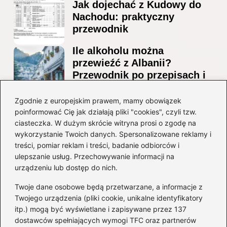
Jak dojechać z Kudowy do
Nachodu: praktyczny
przewodnik
Ile alkoholu można
przewieźć z Albanii?
Przewodnik po przepisach i
ograniczeniach
Zgodnie z europejskim prawem, mamy obowiązek
Ile alkoholu można legalnie
poinformować Cię jak działają pliki "cookies", czyli tzw.
przesłać przez granicę do
ciasteczka. W dużym skrócie witryna prosi o zgodę na
Czech?
wykorzystanie Twoich danych. Spersonalizowane reklamy i
treści, pomiar reklam i treści, badanie odbiorców i
ulepszanie usług. Przechowywanie informacji na
Kategorie
urządzeniu lub dostęp do nich.
Twoje dane osobowe będą przetwarzane, a informacje z
Ciekawostki
(8)
Twojego urządzenia (pliki cookie, unikalne identyfikatory
itp.) mogą być wyświetlane i zapisywane przez 137
Kultura i tradycje
(10)
dostawców spełniających wymogi TFC oraz partnerów
Loty
(234)