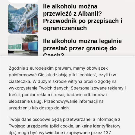
Ile alkoholu można
przewieźć z Albanii?
Przewodnik po przepisach i
ograniczeniach
Ile alkoholu można legalnie
przesłać przez granicę do
Czech?
Jak wygodnie dotrzeć z
Zgodnie z europejskim prawem, mamy obowiązek
poinformować Cię jak działają pliki "cookies", czyli tzw.
lotniska Marco Polo do
ciasteczka. W dużym skrócie witryna prosi o zgodę na
Mestre? Poradnik krok po
wykorzystanie Twoich danych. Spersonalizowane reklamy i
kroku
treści, pomiar reklam i treści, badanie odbiorców i
ulepszanie usług. Przechowywanie informacji na
Kategorie
urządzeniu lub dostęp do nich.
Twoje dane osobowe będą przetwarzane, a informacje z
Ciekawostki
(8)
Twojego urządzenia (pliki cookie, unikalne identyfikatory
itp.) mogą być wyświetlane i zapisywane przez 137
Kultura i tradycje
(10)