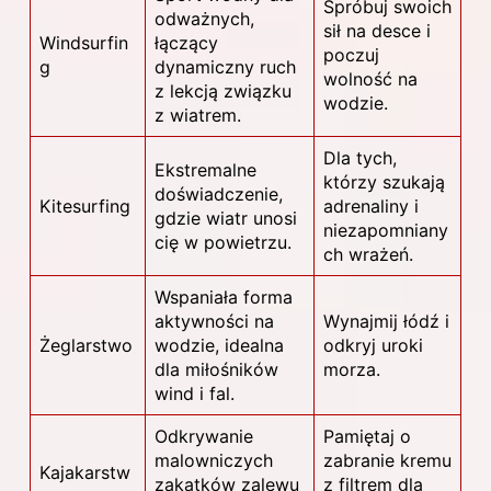
Spróbuj swoich
odważnych,
sił na desce i
Windsurfin
łączący
poczuj
g
dynamiczny ruch
wolność na
z lekcją związku
wodzie.
z wiatrem.
Dla tych,
Ekstremalne
którzy szukają
doświadczenie,
Kitesurfing
adrenaliny i
gdzie wiatr unosi
niezapomniany
cię w powietrzu.
ch wrażeń.
Wspaniała forma
aktywności na
Wynajmij łódź i
Żeglarstwo
wodzie, idealna
odkryj uroki
dla miłośników
morza.
wind i fal.
Odkrywanie
Pamiętaj o
malowniczych
zabranie kremu
Kajakarstw
zakątków zalewu
z filtrem dla