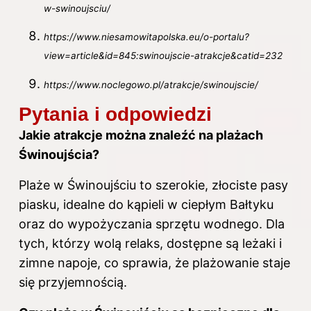
w-swinoujsciu/
https://www.niesamowitapolska.eu/o-portalu?
view=article&id=845:swinoujscie-atrakcje&catid=232
https://www.noclegowo.pl/atrakcje/swinoujscie/
Pytania i odpowiedzi
Jakie atrakcje można znaleźć na plażach
Świnoujścia?
Plaże w Świnoujściu to szerokie, złociste pasy
piasku, idealne do kąpieli w ciepłym Bałtyku
oraz do wypożyczania sprzętu wodnego. Dla
tych, którzy wolą relaks, dostępne są leżaki i
zimne napoje, co sprawia, że plażowanie staje
się przyjemnością.