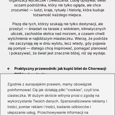
organizacji wycieczek i zwiedzania. Lubię opisywać świat
oczami podróżnika, który nie tylko ogląda, ale chce
zrozumieć — ludzi, kraje, rytuały i historię, która buduje
tożsamość każdego miejsca.
Piszę dla tych, którzy szukają nie tylko destynacji, ale
przeżyć — śniadań na tarasie z widokiem, klimatycznych
uliczek, zachodów słońca nad morzem, a czasem chwili
wytchnienia w najbliższym miasteczku. Wierzę, że podróże
nie zaczynają się w dniu wylotu, lecz wtedy, gdy pojawia
się pomysł — dlatego chcę inspirować, pomagać planować
i pokazywać, że świat jest znacznie bliżej, niż się wydaje.
←
Praktyczny przewodnik: jak kupić bilet do Chorwacji
PKP krok po kroku
→
Jak i gdzie przechować bagaż w Katowicach?
Zgodnie z europejskim prawem, mamy obowiązek
Praktyczny przewodnik dla podróżnych
poinformować Cię jak działają pliki "cookies", czyli tzw.
ciasteczka. W dużym skrócie witryna prosi o zgodę na
wykorzystanie Twoich danych. Spersonalizowane reklamy i
treści, pomiar reklam i treści, badanie odbiorców i
Dodaj komentarz
ulepszanie usług. Przechowywanie informacji na