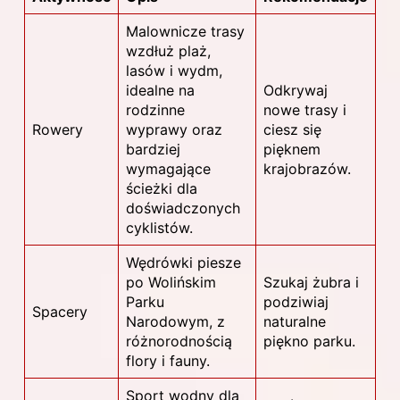
Malownicze trasy
wzdłuż plaż,
lasów i wydm,
idealne na
Odkrywaj
rodzinne
nowe trasy i
Rowery
wyprawy oraz
ciesz się
bardziej
pięknem
wymagające
krajobrazów.
ścieżki dla
doświadczonych
cyklistów.
Wędrówki piesze
po Wolińskim
Szukaj żubra i
Parku
podziwiaj
Spacery
Narodowym, z
naturalne
różnorodnością
piękno parku.
flory i fauny.
Sport wodny dla