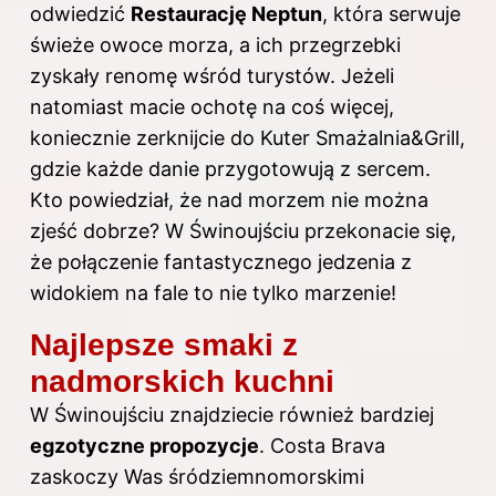
odwiedzić
Restaurację Neptun
, która serwuje
świeże owoce morza, a ich przegrzebki
zyskały renomę wśród turystów. Jeżeli
natomiast macie ochotę na coś więcej,
koniecznie zerknijcie do Kuter Smażalnia&Grill,
gdzie każde danie przygotowują z sercem.
Kto powiedział, że nad morzem nie można
zjeść dobrze? W Świnoujściu przekonacie się,
że połączenie fantastycznego jedzenia z
widokiem na fale to nie tylko marzenie!
Najlepsze smaki z
nadmorskich kuchni
W Świnoujściu znajdziecie również bardziej
egzotyczne propozycje
. Costa Brava
zaskoczy Was śródziemnomorskimi