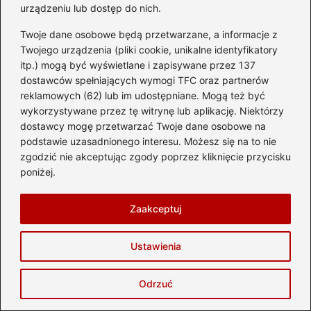
urządzeniu lub dostęp do nich.
Twój adres email nie zostanie opublikowany.
Twoje dane osobowe będą przetwarzane, a informacje z
Wymagane pola są oznaczone
*
Twojego urządzenia (pliki cookie, unikalne identyfikatory
itp.) mogą być wyświetlane i zapisywane przez 137
Komentarz
*
dostawców spełniających wymogi TFC oraz partnerów
reklamowych (62) lub im udostępniane. Mogą też być
wykorzystywane przez tę witrynę lub aplikację. Niektórzy
dostawcy mogę przetwarzać Twoje dane osobowe na
podstawie uzasadnionego interesu. Możesz się na to nie
zgodzić nie akceptując zgody poprzez kliknięcie przycisku
poniżej.
Nazwa
*
Zaakceptuj
Adres email
*
Ustawienia
Witryna internetowa
Odrzuć