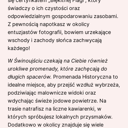
się certyfikatem „Błękitnej Flagi”, który
świadczy o ich czystości oraz
odpowiedzialnym gospodarowaniu zasobami.
Z pewnością napotkasz w okolicy
entuzjastów fotografii, bowiem urzekające
wschody i zachody słońca zachwycają
każdego!
W Świnoujściu czekają na Ciebie również
urokliwe promenady, które zachęcają do
długich spacerów.
Promenada Historyczna to
idealne miejsce, aby przejść wzdłuż wybrzeża,
podziwiając malownicze widoki oraz
wdychając świeże jodowe powietrze. Na
trasie natrafisz na liczne kawiarenki, w
których spróbujesz lokalnych przysmaków.
Dodatkowo w okolicy znajduje się wiele