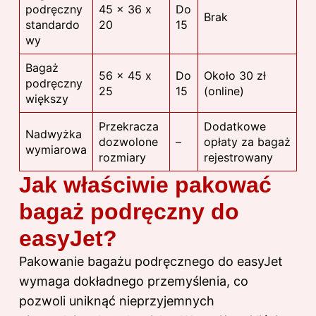
podręczny
45 x 36 x
Do
Brak
standardo
20
15
wy
Bagaż
56 x 45 x
Do
Około 30 zł
podręczny
25
15
(online)
większy
Przekracza
Dodatkowe
Nadwyżka
dozwolone
–
opłaty za bagaż
wymiarowa
rozmiary
rejestrowany
Jak właściwie pakować
bagaż podręczny do
easyJet?
Pakowanie bagażu podręcznego do easyJet
wymaga dokładnego przemyślenia, co
pozwoli uniknąć nieprzyjemnych