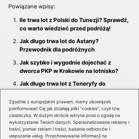
Powiązane wpisy:
Ile trwa lot z Polski do Tunezji? Sprawdź,
co warto wiedzieć przed podróżą!
Jak długo trwa lot do Astany?
Przewodnik dla podróżnych
Jak szybko i wygodnie dojechać z
dworca PKP w Krakowie na lotnisko?
Jak długo trwa lot z Teneryfy do
Katowic? Oto wszystko, co musisz
wiedzieć!
Zgodnie z europejskim prawem, mamy obowiązek
poinformować Cię jak działają pliki "cookies", czyli tzw.
Zanzibar z Polski: Jak długo trwa lot do
ciasteczka. W dużym skrócie witryna prosi o zgodę na
rajskiej wyspy?
wykorzystanie Twoich danych. Spersonalizowane reklamy i
treści, pomiar reklam i treści, badanie odbiorców i
Różnice między kartą pokładową a
ulepszanie usług. Przechowywanie informacji na