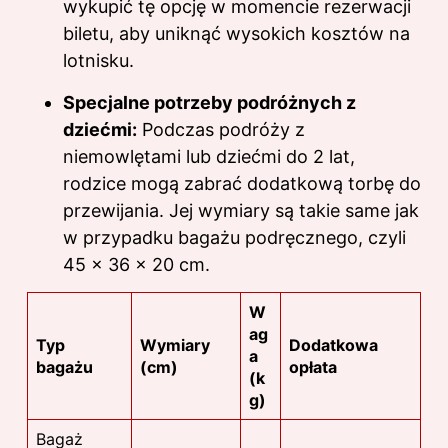
wykupić tę opcję w momencie rezerwacji
biletu, aby uniknąć wysokich kosztów na
lotnisku.
Specjalne potrzeby podróżnych z
dziećmi:
Podczas podróży z
niemowlętami lub dziećmi do 2 lat,
rodzice mogą zabrać dodatkową torbę do
przewijania. Jej wymiary są takie same jak
w przypadku bagażu podręcznego, czyli
45 x 36 x 20 cm.
W
ag
Typ
Wymiary
Dodatkowa
a
bagażu
(cm)
opłata
(k
g)
Bagaż