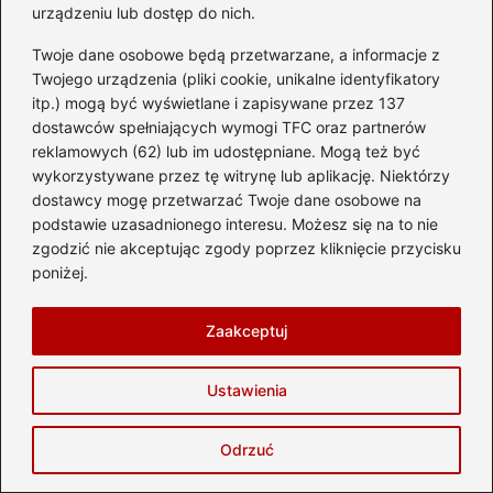
biletem – co musisz wiedzieć?
urządzeniu lub dostęp do nich.
Twoje dane osobowe będą przetwarzane, a informacje z
Ile czasu zajmuje lot z Pyrzowic do
Twojego urządzenia (pliki cookie, unikalne identyfikatory
Warny? Przewodnik dla podróżnych
itp.) mogą być wyświetlane i zapisywane przez 137
dostawców spełniających wymogi TFC oraz partnerów
Jak długo trwa lot z Polski do
reklamowych (62) lub im udostępniane. Mogą też być
Waszyngtonu? Wszystko, co musisz
wykorzystywane przez tę witrynę lub aplikację. Niektórzy
wiedzieć
dostawcy mogę przetwarzać Twoje dane osobowe na
podstawie uzasadnionego interesu. Możesz się na to nie
Gdańsk i Mediolan: Ile czasu zajmuje lot
zgodzić nie akceptując zgody poprzez kliknięcie przycisku
między tymi miastami?
poniżej.
Ile czasu potrzebujesz na lot do Kataru z
Zaakceptuj
Polski? Sprawdź nasz przewodnik!
Ustawienia
Odrzuć