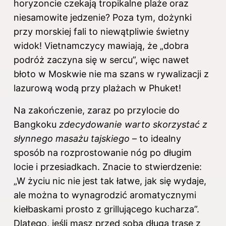
horyzoncie czekają tropikalne plaże oraz
niesamowite jedzenie? Poza tym, dożynki
przy morskiej fali to niewątpliwie świetny
widok! Vietnamczycy mawiają, że „dobra
podróż zaczyna się w sercu”, więc nawet
błoto w Moskwie nie ma szans w rywalizacji z
lazurową wodą przy plażach w Phuket!
Na zakończenie, zaraz po przylocie do
Bangkoku
zdecydowanie warto skorzystać z
słynnego masażu tajskiego
– to idealny
sposób na rozprostowanie nóg po długim
locie i przesiadkach. Znacie to stwierdzenie:
„W życiu nic nie jest tak łatwe, jak się wydaje,
ale można to wynagrodzić aromatycznymi
kiełbaskami prosto z grillującego kucharza”.
Dlatego, jeśli masz przed sobą długą trasę z