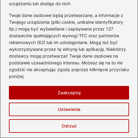
Jak długo trwa lot z Polski do Omanu?
urządzeniu lub dostęp do nich.
Sprawdź, zanim wyruszysz w podróż!
Twoje dane osobowe będą przetwarzane, a informacje z
Jak długo trwa lot z Gdańska na Majorkę?
Twojego urządzenia (pliki cookie, unikalne identyfikatory
itp.) mogą być wyświetlane i zapisywane przez 137
Przewodnik dla podróżników
dostawców spełniających wymogi TFC oraz partnerów
reklamowych (62) lub im udostępniane. Mogą też być
Jak długo trwa lot z Wrocławia do
wykorzystywane przez tę witrynę lub aplikację. Niektórzy
Rzymu? Sprawdź, zanim polecisz!
dostawcy mogę przetwarzać Twoje dane osobowe na
podstawie uzasadnionego interesu. Możesz się na to nie
zgodzić nie akceptując zgody poprzez kliknięcie przycisku
poniżej.
Czas lotu Moskwa-Bangkok
Historia lotów Moskwa-Bangkok
Zaakceptuj
Loty bezpośrednie vs przesiadki
Ustawienia
Poradnik podróżny Moskwa-Bangkok
Przygotowanie do lotu
Odrzuć
międzykontynentalnego