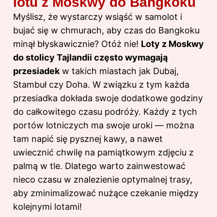
lotu z Moskwy do Bangkoku
Myślisz, że wystarczy wsiąść w samolot i
bujać się w chmurach, aby czas do Bangkoku
minął błyskawicznie? Otóż nie!
Loty z Moskwy
do stolicy Tajlandii często wymagają
przesiadek
w takich miastach jak Dubaj,
Stambuł czy Doha. W związku z tym każda
przesiadka dokłada swoje dodatkowe godziny
do całkowitego czasu podróży. Każdy z tych
portów lotniczych ma swoje uroki — można
tam napić się pysznej kawy, a nawet
uwiecznić chwilę na pamiątkowym zdjęciu z
palmą w tle. Dlatego warto zainwestować
nieco czasu w znalezienie optymalnej trasy,
aby zminimalizować nużące czekanie między
kolejnymi lotami!