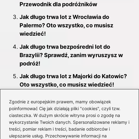
Przewodnik dla podróżników
Jak długo trwa lot z Wrocławia do
Palermo? Oto wszystko, co musisz
wiedzieć!
Jak długo trwa bezpośredni lot do
Brazylii? Sprawdź, zanim wyruszysz w
podróż!
Jak długo trwa lot z Majorki do Katowic?
Oto wszystko, co musisz wiedzieć!
Jak długo trwa lot z Krabi do Bangkoku?
Zgodnie z europejskim prawem, mamy obowiązek
Przewodnik dla podróżnych
poinformować Cię jak działają pliki "cookies", czyli tzw.
ciasteczka. W dużym skrócie witryna prosi o zgodę na
Jak najszybciej dojechać na lotnisko
wykorzystanie Twoich danych. Spersonalizowane reklamy i
Pyrzowice? Sprawdź nasze porady!
treści, pomiar reklam i treści, badanie odbiorców i
ulepszanie usług. Przechowywanie informacji na