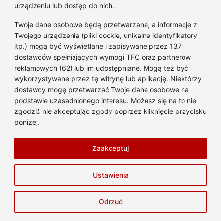
pasażerowie muszą liczyć się z przesiadką.
urządzeniu lub dostęp do nich.
Jak dotrzeć na lotnisko Katowice-
Twoje dane osobowe będą przetwarzane, a informacje z
Twojego urządzenia (pliki cookie, unikalne identyfikatory
Pyrzowice?
itp.) mogą być wyświetlane i zapisywane przez 137
dostawców spełniających wymogi TFC oraz partnerów
Na lotnisko Katowice-Pyrzowice można
reklamowych (62) lub im udostępniane. Mogą też być
dotrzeć wygodnym autobusem, który łączy
wykorzystywane przez tę witrynę lub aplikację. Niektórzy
miasto z portem lotniczym. Warto jednak
dostawcy mogę przetwarzać Twoje dane osobowe na
podstawie uzasadnionego interesu. Możesz się na to nie
przybyć na lotnisko co najmniej dwie godziny
zgodzić nie akceptując zgody poprzez kliknięcie przycisku
przed planowanym wylotem.
poniżej.
Jakie opcje transportu dostępne są z lotniska
Zaakceptuj
Fiumicino do centrum Rzymu?
Najwygodniejszym sposobem transportu z
Ustawienia
lotniska Fiumicino do centrum Rzymu jest
pociąg „Leonardo”, który kursuje co pół
Odrzuć
godziny i dowozi do dworca Termini w