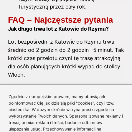
turystyczną przez cały rok.
FAQ – Najczęstsze pytania
Jak długo trwa lot z Katowic do Rzymu?
Lot bezpośredni z Katowic do Rzymu trwa
średnio od 2 godzin do 2 godzin i 5 minut. Tak
krótki czas przelotu czyni tę trasę atrakcyjną
dla osób planujących krótki wypad do stolicy
Włoch.
Jakie są dni lotów bezpośrednich z Katowic
do Rzymu?
Zgodnie z europejskim prawem, mamy obowiązek
poinformować Cię jak działają pliki "cookies", czyli tzw.
Bezpośrednie loty z Katowic do Rzymu
ciasteczka. W dużym skrócie witryna prosi o zgodę na
wykorzystanie Twoich danych. Spersonalizowane reklamy i
odbywają się w poniedziałki, środy, czwartki,
treści, pomiar reklam i treści, badanie odbiorców i
piątki, soboty oraz niedziele. We wtorki
ulepszanie usług. Przechowywanie informacji na