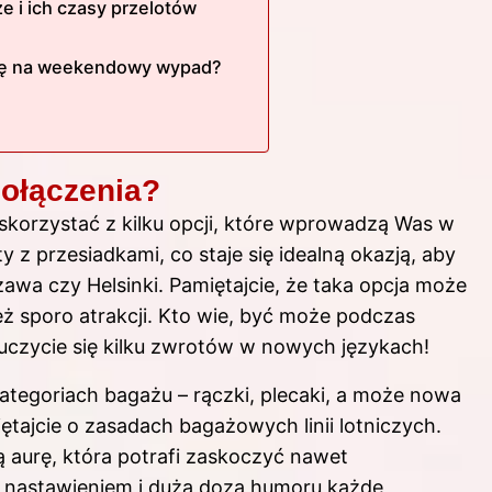
e i ich czasy przelotów
się na weekendowy wypad?
połączenia?
skorzystać z kilku opcji, które wprowadzą Was w
ty z przesiadkami, co staje się idealną okazją, aby
zawa czy Helsinki. Pamiętajcie, że taka opcja może
ż sporo atrakcji. Kto wie, być może podczas
uczycie się kilku zwrotów w nowych językach!
tegoriach bagażu – rączki, plecaki, a może nowa
tajcie o zasadach bagażowych linii lotniczych.
 aurę, która potrafi zaskoczyć nawet
 nastawieniem i dużą dozą humoru każde