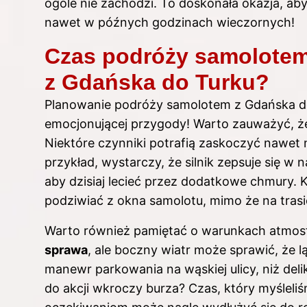
ogóle nie zachodzi. To doskonała okazja, aby
nawet w późnych godzinach wieczornych!
Czas podróży samolotem
z Gdańska do Turku?
Planowanie podróży samolotem z Gdańska d
emocjonującej przygody! Warto zauważyć, 
Niektóre czynniki potrafią zaskoczyć nawet
przykład, wystarczy, że silnik zepsuje się w
aby dzisiaj lecieć przez dodatkowe chmury. 
podziwiać z okna samolotu, mimo że na tras
Warto również pamiętać o warunkach atmos
sprawa
, ale boczny wiatr może sprawić, że
manewr parkowania na wąskiej ulicy, niż delik
do akcji wkroczy burza? Czas, który myślel