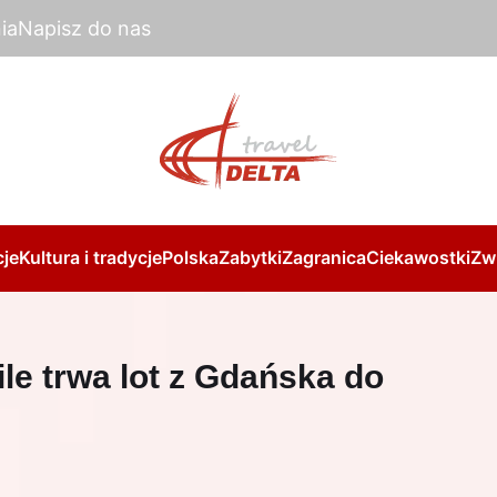
ia
Napisz do nas
je
Kultura i tradycje
Polska
Zabytki
Zagranica
Ciekawostki
Zw
le trwa lot z Gdańska do