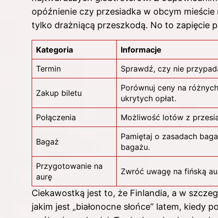
opóźnienie czy przesiadka w obcym mieście m
tylko drażniącą przeszkodą. No to zapięcie 
Kategoria
Informacje
Termin
Sprawdź, czy nie przypada
Porównuj ceny na różnych 
Zakup biletu
ukrytych opłat.
Połączenia
Możliwość lotów z przesia
Pamiętaj o zasadach bagaż
Bagaż
bagażu.
Przygotowanie na
Zwróć uwagę na fińską au
aurę
Ciekawostką jest to, że Finlandia, a w szczeg
jakim jest „białonocne słońce” latem, kiedy 