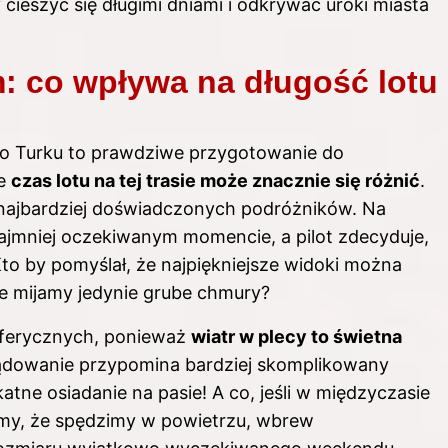
 cieszyć się długimi dniami i odkrywać uroki miasta
: co wpływa na długość lotu
o Turku to prawdziwe przygotowanie do
że
czas lotu na tej trasie może znacznie się różnić
.
 najbardziej doświadczonych podróżników. Na
 najmniej oczekiwanym momencie, a pilot zdecyduje,
Kto by pomyślał, że najpiękniejsze widoki można
ie mijamy jedynie grube chmury?
ferycznych, ponieważ
wiatr w plecy to świetna
 lądowanie przypomina bardziej skomplikowany
atne osiadanie na pasie! A co, jeśli w międzyczasie
iśmy, że spędzimy w powietrzu, wbrew