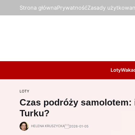
Strona główna
Prywatność
Zasady użytkowan
Loty
Wakac
LOTY
Czas podróży samolotem: i
Turku?
HELENA KRUSZYCKA
2026-01-05