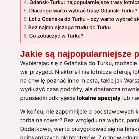
Gdańsk-Turku: najpopularniejsze trasy lotnicz
Dlaczego warto wybrać trasę Gdańsk-Turku?
Lot z Gdańska do Turku – czy warto wybrać 
Bez najmniejszego trudu do Turku
Co zobaczyć w Turku?
Jakie są najpopularniejsze 
Wybierając się z Gdańska do Turku, możecie 
wir przygód. Niektóre linie lotnicze oferują lo
na chwilę poznać inne miasta, takie jak Wars
wydłużyć czas podróży, ale dostarcza równie
przesiadki odkryjecie
lokalne specjały
lub na
W końcu, nie zapomnijcie o podstawowych ka
torba na rower? Bez względu na wybór, pamię
Dodatkowo, warto przygotować się na fińską
najtwardszych globtroterów. Z odpowiednim