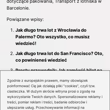
dotyczące pakowania, Transport z lotniska w
Barcelonie.
Powiązane wpisy:
Jak długo trwa lot z Wrocławia do
Palermo? Oto wszystko, co musisz
wiedzieć!
Jak długo trwa lot do San Francisco? Oto,
co powinieneś wiedzieć
Prosty przewodnik: Jak zamówić bilet na
samolot przez internet w kilka minut
Zgodnie z europejskim prawem, mamy obowiązek
poinformować Cię jak działają pliki "cookies", czyli tzw.
Jak długo trwa podróż w kosmos? Odkryj,
ciasteczka. W dużym skrócie witryna prosi o zgodę na
ile godzin spędzamy wśród gwiazd
wykorzystanie Twoich danych. Spersonalizowane reklamy i
treści, pomiar reklam i treści, badanie odbiorców i
Gdzie szukać biletów lotniczych i jak
ulepszanie usług. Przechowywanie informacji na