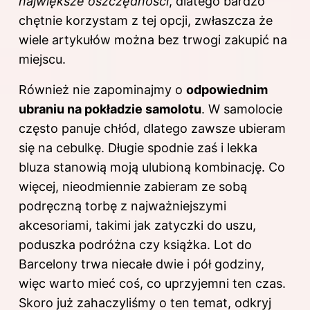
największe oszczędności
, dlatego bardzo
chętnie korzystam z tej opcji, zwłaszcza że
wiele artykułów można bez trwogi zakupić na
miejscu.
Również nie zapominajmy o
odpowiednim
ubraniu na pokładzie samolotu
. W samolocie
często panuje chłód, dlatego zawsze ubieram
się na cebulkę. Długie spodnie zaś i lekka
bluza stanowią moją ulubioną kombinację. Co
więcej, nieodmiennie zabieram ze sobą
podręczną torbę z najważniejszymi
akcesoriami, takimi jak zatyczki do uszu,
poduszka podróżna czy książka. Lot do
Barcelony trwa niecałe dwie i pół godziny,
więc warto mieć coś, co uprzyjemni ten czas.
Skoro już zahaczyliśmy o ten temat, odkryj