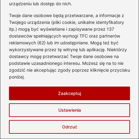
zaoszczędzić na podróży?
urządzeniu lub dostęp do nich.
Jak długo trwa lot z Warszawy do
Twoje dane osobowe będą przetwarzane, a informacje z
Pekinu? Sprawdź, co musisz wiedzieć!
Twojego urządzenia (pliki cookie, unikalne identyfikatory
itp.) mogą być wyświetlane i zapisywane przez 137
Jak długo trwa lot z Madrytu do
dostawców spełniających wymogi TFC oraz partnerów
Krakowa? Przewodnik dla podróżnych
reklamowych (62) lub im udostępniane. Mogą też być
wykorzystywane przez tę witrynę lub aplikację. Niektórzy
Jak długo trwa lot do Toronto?
dostawcy mogę przetwarzać Twoje dane osobowe na
podstawie uzasadnionego interesu. Możesz się na to nie
Odpowiadamy na najważniejsze pytania
zgodzić nie akceptując zgody poprzez kliknięcie przycisku
Jak długo trwa podróż samolotem z
poniżej.
Krakowa do Los Angeles?
Zaakceptuj
Ile naprawdę kosztuje bagaż
rejestrowany? Sprawdź ceny walizek
Ustawienia
przed podróżą!
Odrzuć