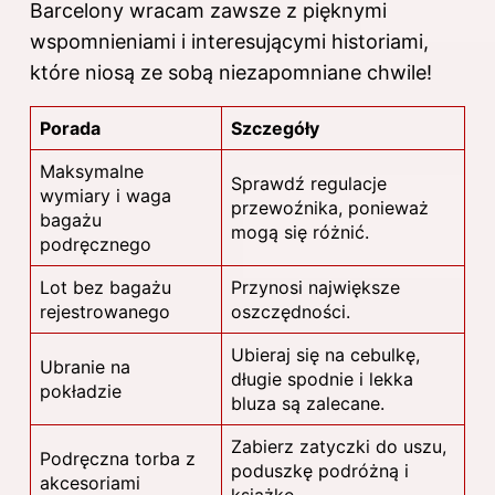
Barcelony wracam zawsze z pięknymi
wspomnieniami i interesującymi historiami,
które niosą ze sobą niezapomniane chwile!
Porada
Szczegóły
Maksymalne
Sprawdź regulacje
wymiary i waga
przewoźnika, ponieważ
bagażu
mogą się różnić.
podręcznego
Lot bez bagażu
Przynosi największe
rejestrowanego
oszczędności.
Ubieraj się na cebulkę,
Ubranie na
długie spodnie i lekka
pokładzie
bluza są zalecane.
Zabierz zatyczki do uszu,
Podręczna torba z
poduszkę podróżną i
akcesoriami