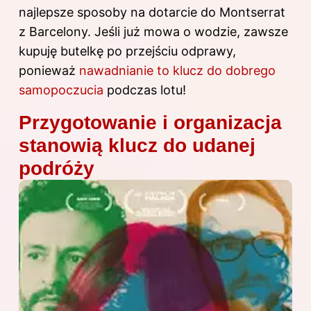
najlepsze sposoby na dotarcie do Montserrat
z Barcelony
. Jeśli już mowa o wodzie, zawsze
kupuję butelkę po przejściu odprawy,
ponieważ
nawadnianie to klucz do dobrego
samopoczucia
podczas lotu!
Przygotowanie i organizacja
stanowią klucz do udanej
podróży